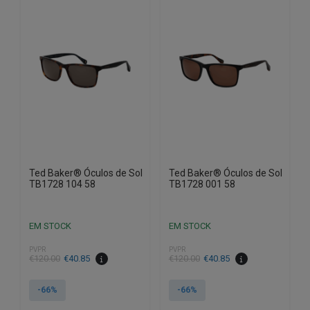
Ted Baker® Óculos de Sol
Ted Baker® Óculos de Sol
TB1728 104 58
TB1728 001 58
EM STOCK
EM STOCK
PVPR
PVPR
O
O
O
O
€
120.00
€
40.85
€
120.00
€
40.85
preço
preço
preço
preço
original
atual
original
atual
-66%
-66%
era:
é:
era:
é: