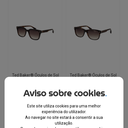
Ted Baker® Óculos de Sol
Ted Baker® Óculos de Sol
TB1754 119 54
TB1753 119 58
Aviso sobre cookies
.
EM STOCK
EM STOCK
Este site utiliza cookies para uma melhor
PVPR
PVPR
O
O
O
O
€
135.00
€
40.85
€
135.00
€
40.85
experiência do utilizador.
preço
preço
preço
preço
Ao navegar no site estará a consentir a sua
original
atual
original
atual
utilização.
-70%
-70%