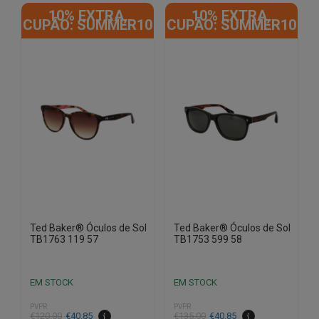
10% EXTRA,
10% EXTRA,
CUPÃO: SUMMER10
CUPÃO: SUMMER10
Ted Baker® Óculos de Sol
Ted Baker® Óculos de Sol
TB1763 119 57
TB1753 599 58
EM STOCK
EM STOCK
PVPR
PVPR
O
O
O
O
€
120.00
€
40.85
€
135.00
€
40.85