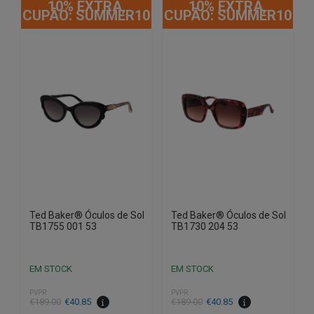
10% EXTRA,
10% EXTRA,
CUPÃO: SUMMER10
CUPÃO: SUMMER10
Ted Baker® Óculos de Sol
Ted Baker® Óculos de Sol
TB1755 001 53
TB1730 204 53
EM STOCK
EM STOCK
PVPR
PVPR
O
O
O
O
€
189.00
€
40.85
€
189.00
€
40.85