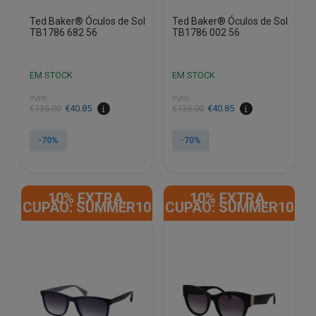
Ted Baker® Óculos de Sol
Ted Baker® Óculos de Sol
TB1786 682 56
TB1786 002 56
EM STOCK
EM STOCK
PVPR
PVPR
O
O
O
O
€
135.00
€
40.85
€
135.00
€
40.85
preço
preço
preço
preço
original
atual
original
atual
-70%
-70%
era:
é:
era:
é:
€135.00.
€40.85.
€135.00.
€40.85.
10% EXTRA,
10% EXTRA,
CUPÃO: SUMMER10
CUPÃO: SUMMER10