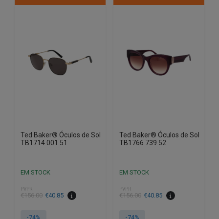
Ted Baker® Óculos de Sol
Ted Baker® Óculos de Sol
TB1714 001 51
TB1766 739 52
EM STOCK
EM STOCK
PVPR
PVPR
O
O
O
O
€
156.00
€
40.85
€
156.00
€
40.85
preço
preço
preço
preço
original
atual
original
atual
-74%
-74%