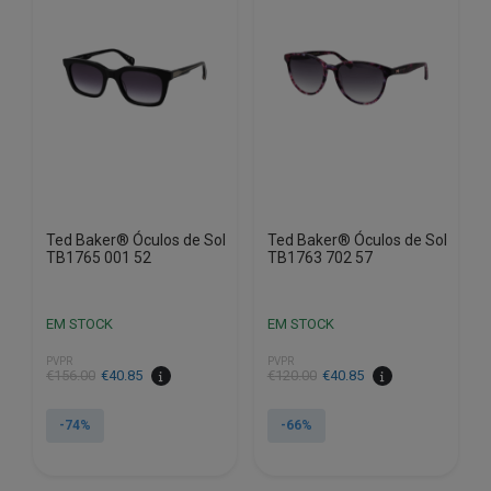
Ted Baker® Óculos de Sol
Ted Baker® Óculos de Sol
TB1765 001 52
TB1763 702 57
EM STOCK
EM STOCK
PVPR
PVPR
O
O
O
O
€
156.00
€
40.85
€
120.00
€
40.85
preço
preço
preço
preço
original
atual
original
atual
-74%
-66%
era:
é:
era:
é:
€156.00.
€40.85.
€120.00.
€40.85.