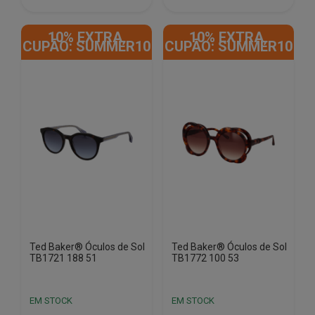
€120.00.
€40.85.
€120.00.
€40.85.
10% EXTRA,
10% EXTRA,
CUPÃO: SUMMER10
CUPÃO: SUMMER10
Ted Baker® Óculos de Sol
Ted Baker® Óculos de Sol
TB1721 188 51
TB1772 100 53
EM STOCK
EM STOCK