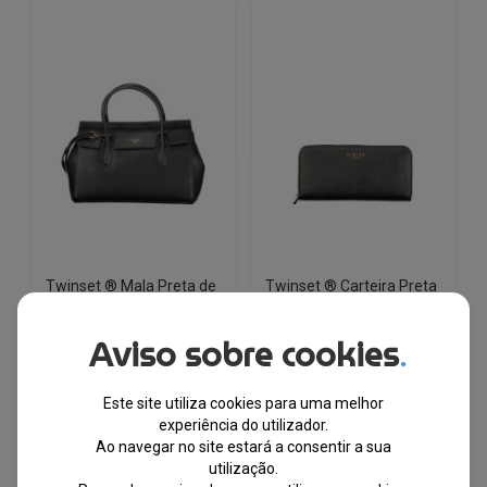
variants.
variants.
The
The
options
options
may
may
be
be
chosen
chosen
on
on
the
the
product
product
page
page
Twinset ® Mala Preta de
Twinset ® Carteira Preta
Mulher 261TB7220
de Mulher 999TH7014
Aviso sobre cookies
.
EM STOCK
EM STOCK
Este site utiliza cookies para uma melhor
PVPR
PVPR
€
287.00
€
150.00
€
137.35
€
73.00
experiência do utilizador.
Ao navegar no site estará a consentir a sua
utilização.
-48%
-47%