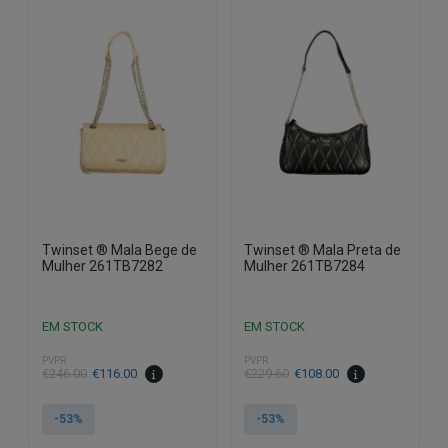
variants.
variants.
The
The
options
options
may
may
be
be
chosen
chosen
on
on
the
the
product
product
page
page
Twinset ® Mala Bege de
Twinset ® Mala Preta de
Mulher 261TB7282
Mulher 261TB7284
EM STOCK
EM STOCK
PVPR
PVPR
€
246.00
€
116.00
€
229.60
€
108.00
-53%
-53%