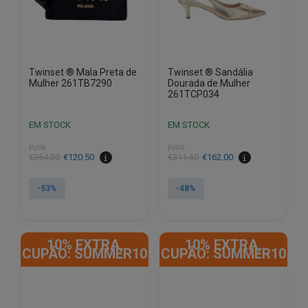
on
on
the
the
product
product
page
page
Twinset ® Mala Preta de
Twinset ® Sandália
Mulher 261TB7290
Dourada de Mulher
261TCP034
EM STOCK
EM STOCK
PVPR
PVPR
€
254.20
€
120.50
€
311.60
€
162.00
-53%
-48%
This
This
product
product
10% EXTRA,
10% EXTRA,
has
has
CUPÃO: SUMMER10
CUPÃO: SUMMER10
multiple
multiple
variants.
variants.
The
The