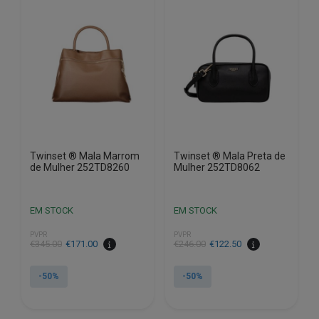
options
options
may
may
be
be
chosen
chosen
on
on
the
the
product
product
page
page
Twinset ® Mala Marrom
Twinset ® Mala Preta de
de Mulher 252TD8260
Mulher 252TD8062
EM STOCK
EM STOCK
PVPR
PVPR
€
345.00
€
171.00
€
246.00
€
122.50
-50%
-50%
This
This