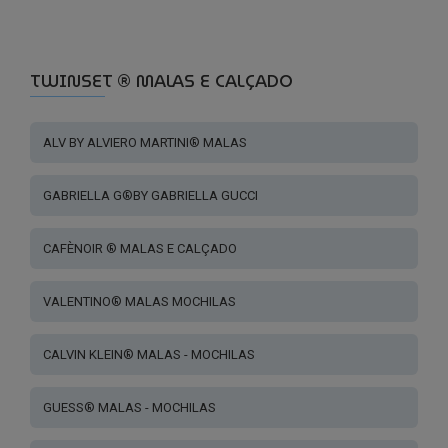
multiple
variants.
The
options
TWINSET ® MALAS E CALÇADO
may
be
ALV BY ALVIERO MARTINI® MALAS
chosen
on
the
GABRIELLA G®BY GABRIELLA GUCCI
product
page
CAFÈNOIR ® MALAS E CALÇADO
VALENTINO® MALAS MOCHILAS
CALVIN KLEIN® MALAS - MOCHILAS
GUESS® MALAS - MOCHILAS