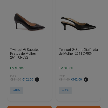
options
options
may
may
be
be
chosen
chosen
on
on
the
the
product
product
page
page
Twinset ® Sapatos
Twinset ® Sandália Preta
Pretos de Mulher
de Mulher 261TCP034
261TCP032
EM STOCK
EM STOCK
PVPR
PVPR
€
311.60
€
162.00
€
311.60
€
162.00
-48%
-48%
This
This
product
product