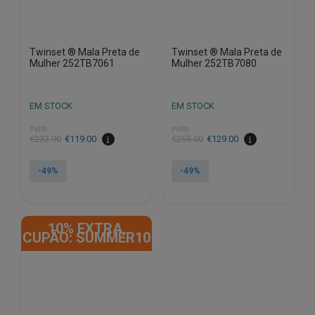
product
product
page
page
Twinset ® Mala Preta de
Twinset ® Mala Preta de
Mulher 252TB7061
Mulher 252TB7080
EM STOCK
EM STOCK
PVPR
PVPR
€
232.90
€
119.00
€
255.00
€
129.00
-49%
-49%
This
This
product
product
10% EXTRA,
has
has
CUPÃO: SUMMER10
multiple
multiple
variants.
variants.
The
The
options
options
may
may