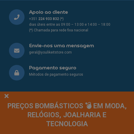
Apoio ao cliente
+351
224 933 832
(*)
dias úteis entre as 09:00 – 13:00 e 14:00 – 18:00
(*) Chamada para rede fixa nacional
Envie-nos uma mensagem
geral@youlikeitstore.com
Pagamento seguro
Métodos de pagamento seguros
PREÇOS BOMBÁSTICOS 💣 EM MODA,
Links Úteis
RELÓGIOS, JOALHARIA E
Os Nossos Preços | Quem Somos
TECNOLOGIA
Apoio ao Cliente