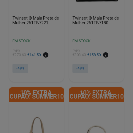
product
product
page
page
Twinset ® Mala Preta de
Twinset ® Mala Preta de
Mulher 261TB7221
Mulher 261TB7180
EM STOCK
EM STOCK
PVPR
PVPR
€
270.60
€
141.50
€
303.40
€
158.50
-48%
-48%
This
This
product
product
10% EXTRA,
10% EXTRA,
has
has
CUPÃO: SUMMER10
CUPÃO: SUMMER10
multiple
multiple
variants.
variants.
The
The
options
options
may
may