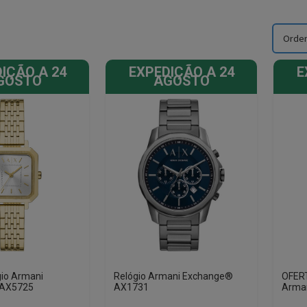
IÇÃO A 24
EXPEDIÇÃO A 24
E
GOSTO
AGOSTO
gio Armani
Relógio Armani Exchange®
OFERT
 AX5725
AX1731
Arma