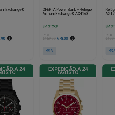
mani Exchange®
OFERTA Power Bank – Relógio
Relóg
Armani Exchange® AX4168
AX17
EM STOCK
EM S
PVPR
PVPR
O
O
O
O
.90
€
159.00
€
78.00
€
199.
preço
preço
preço
preço
original
atual
origin
atual
-51%
-52
era:
é:
era:
é:
€159.00.
€78.00.
€199.
€94.9
IÇÃO A 24
EXPEDIÇÃO A 24
E
GOSTO
AGOSTO