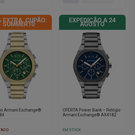
era:
é:
00.
00.
€199.00.
€117.00.
% EXTRA, CUPÃO:
EXPEDIÇÃO A 24
SUMMER10
AGOSTO
io Armani Exchange®
OFERTA Power Bank – Relógio
84
Armani Exchange® AX4182
TADO
EM STOCK