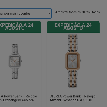
Sorte
A mostrar todos os 28 resultados
by
lates
XPEDIÇÃO A 24
EXPEDIÇÃO A 24
AGOSTO
AGOSTO
A Power Bank – Relógio
OFERTA Power Bank – Relógio
ni Exchange® AX5724
Armani Exchange® AX5810