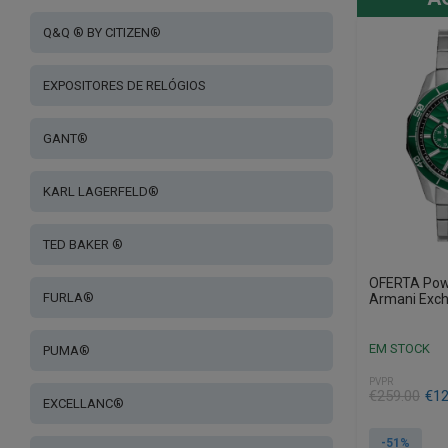
Q&Q ® BY CITIZEN®
EXPOSITORES DE RELÓGIOS
GANT®
KARL LAGERFELD®
TED BAKER ®
OFERTA Powe
FURLA®
Armani Exc
EM STOCK
PUMA®
PVPR
O
O
€
259.00
€
12
EXCELLANC®
preço
preço
original
atual
-51%