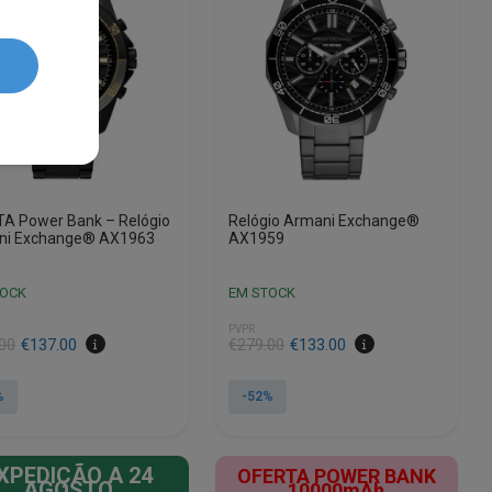
A Power Bank – Relógio
Relógio Armani Exchange®
ni Exchange® AX1963
AX1959
TOCK
EM STOCK
PVPR
O
O
00
€
137.00
€
279.00
€
133.00
preço
preço
al
original
atual
%
-52%
era:
é:
00.
00.
€279.00.
€133.00.
XPEDIÇÃO A 24
OFERTA POWER BANK
AGOSTO
10000mAh