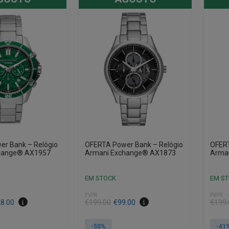
r Bank – Relógio
OFERTA Power Bank – Relógio
OFERT
hange® AX1957
Armani Exchange® AX1873
Arma
EM STOCK
EM S
PVPR
PVPR
O
O
O
O
8.00
€
199.00
€
99.00
€
199.
preço
preço
preço
preço
original
atual
origin
atual
-50%
-41