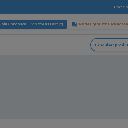
Parceir
Fale Connosco:
Portes gratuitos em enco
+351 224 933 832 (*)
Pesquisar
por: