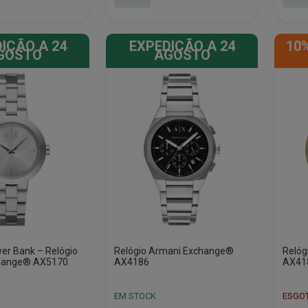
era:
é:
era:
é:
€199.00.
€99.00.
€199.
€117.
IÇÃO A 24
EXPEDIÇÃO A 24
10
GOSTO
AGOSTO
r Bank – Relógio
Relógio Armani Exchange®
Relóg
hange® AX5170
AX4186
AX41
EM STOCK
ESGO