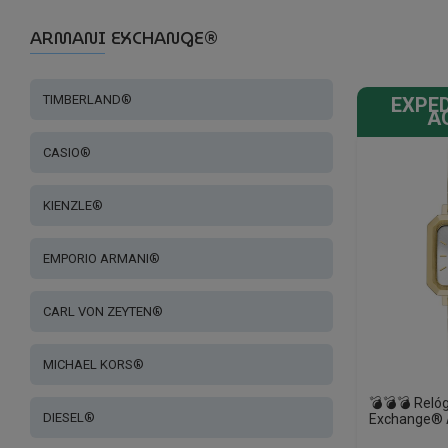
ARMANI EXCHANGE®
TIMBERLAND®
EXPED
A
CASIO®
KIENZLE®
EMPORIO ARMANI®
CARL VON ZEYTEN®
MICHAEL KORS®
💣💣💣 Reló
DIESEL®
Exchange®