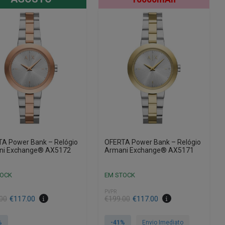
A Power Bank – Relógio
OFERTA Power Bank – Relógio
ni Exchange® AX5172
Armani Exchange® AX5171
TOCK
EM STOCK
PVPR
O
O
00
€
117.00
€
199.00
€
117.00
preço
preço
al
original
atual
%
-41%
Envio Imediato