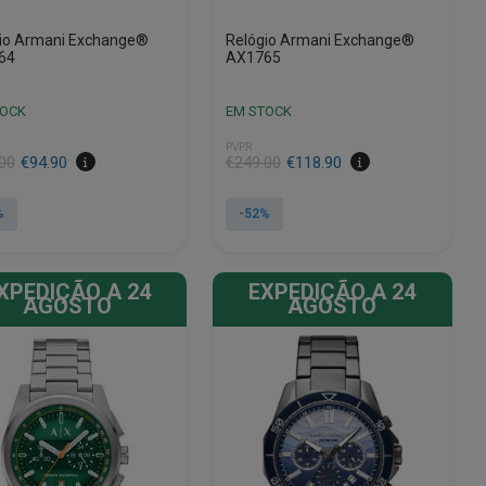
io Armani Exchange®
Relógio Armani Exchange®
64
AX1765
TOCK
EM STOCK
PVPR
O
O
00
€
94.90
€
249.00
€
118.90
preço
preço
al
original
atual
%
-52%
era:
é:
00.
0.
€249.00.
€118.90.
XPEDIÇÃO A 24
EXPEDIÇÃO A 24
AGOSTO
AGOSTO