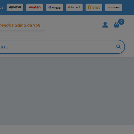
os
0
mendas acima de 95€