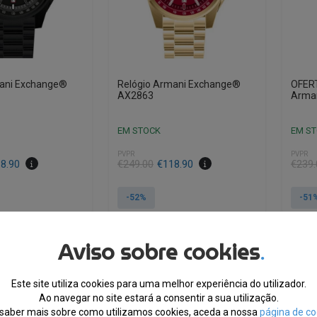
mani Exchange®
Relógio Armani Exchange®
OFERT
AX2863
Arma
EM STOCK
EM S
PVPR
PVPR
O
O
O
O
8.90
€
249.00
€
118.90
€
239.
preço
preço
preço
preço
original
atual
origin
atual
-52%
-51
era:
é:
era:
é:
€249.00.
€118.90.
€239.
€117.
Aviso sobre cookies
.
IÇÃO A 24
EXPEDIÇÃO A 24
E
GOSTO
AGOSTO
Este site utiliza cookies para uma melhor experiência do utilizador.
Ao navegar no site estará a consentir a sua utilização.
saber mais sobre como utilizamos cookies, aceda a nossa
página de co