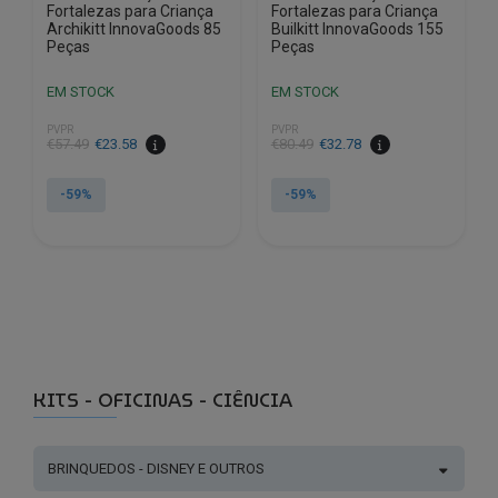
Fortalezas para Criança
Fortalezas para Criança
Archikitt InnovaGoods 85
Builkitt InnovaGoods 155
Peças
Peças
EM STOCK
EM STOCK
PVPR
PVPR
O
O
O
O
€
57.49
€
23.58
€
80.49
€
32.78
preço
preço
preço
preço
original
atual
original
atual
-59%
-59%
era:
é:
era:
é:
€57.49.
€23.58.
€80.49.
€32.78.
KITS - OFICINAS - CIÊNCIA
BRINQUEDOS - DISNEY E OUTROS