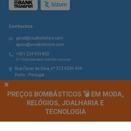
Contactos
geral@youlikeitstore.com
apoio@youlikeitstore.com
+351 224 933 832
(*) Chamada para rede fixa nacional
Rua Óscar da Silva, nº 213 4200-434
Porto - Portugal
PREÇOS BOMBÁSTICOS 💣 EM MODA,
RELÓGIOS, JOALHARIA E
TECNOLOGIA
© You Like It 2026 - Todos os direitos reservados. Loja online by
Site.pt