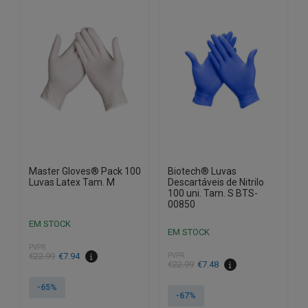
Master Gloves® Pack 100
Biotech® Luvas
Luvas Latex Tam. M
Descartáveis de Nitrilo
100 uni. Tam. S BTS-
00850
EM STOCK
EM STOCK
PVPR
O
O
€
22.99
€
7.94
PVPR
O
O
€
22.99
€
7.48
preço
preço
preço
preço
original
atual
-65%
original
atual
-67%
era:
é:
era:
é: