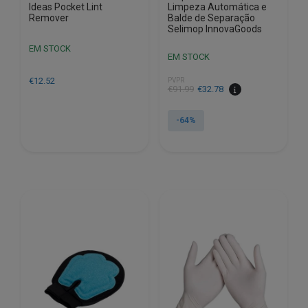
Ideas Pocket Lint
Limpeza Automática e
Remover
Balde de Separação
Selimop InnovaGoods
EM STOCK
EM STOCK
€
12.52
PVPR
O
O
€
91.99
€
32.78
preço
preço
original
atual
-64%
era:
é:
€91.99.
€32.78.