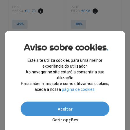
PVPR
PVPR
O
O
O
O
€
22.94
€
11.73
€
8.23
€
0.96
preço
preço
preço
preço
original
atual
original
atual
-49%
-88%
era:
é:
era:
é:
€22.94.
€11.73.
€8.23.
€0.96.
Envio Imediato
Aviso sobre cookies
.
Este site utiliza cookies para uma melhor
experiência do utilizador.
Ao navegar no site estará a consentir a sua
utilização.
Para saber mais sobre como utilizamos cookies,
aceda a nossa
página de cookies
.
Aceitar
Gerir opções