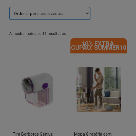
Sorted
A mostrar todos os 11 resultados
by
10% EXTRA,
latest
CUPÃO: SUMMER10
Tira Borbotos Genius
Mopa Giratória com