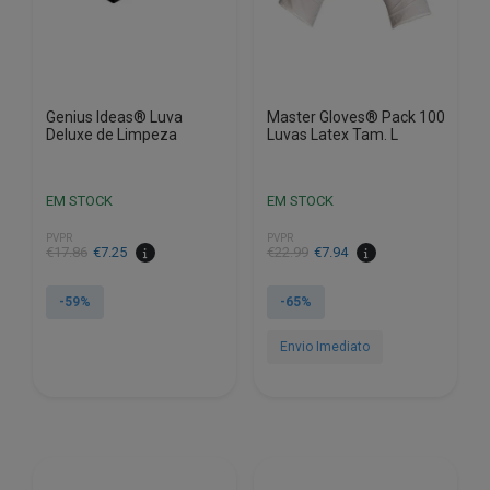
Genius Ideas® Luva
Master Gloves® Pack 100
Deluxe de Limpeza
Luvas Latex Tam. L
EM STOCK
EM STOCK
PVPR
PVPR
O
O
O
O
€
17.86
€
7.25
€
22.99
€
7.94
preço
preço
preço
preço
original
atual
original
atual
-59%
-65%
era:
é:
era:
é:
€17.86.
€7.25.
€22.99.
€7.94.
Envio Imediato