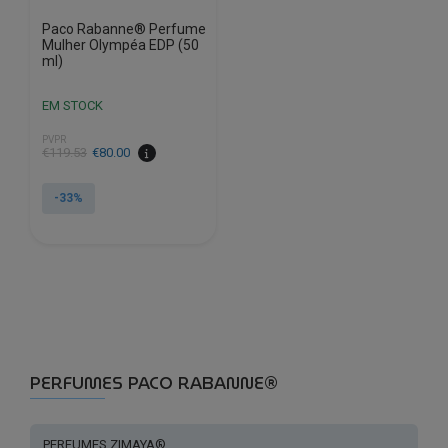
Paco Rabanne® Perfume
Mulher Olympéa EDP (50
ml)
EM STOCK
PVPR
O
O
€
119.53
€
80.00
preço
preço
original
atual
-33%
era:
é:
€119.53.
€80.00.
PERFUMES PACO RABANNE®
PERFUMES ZIMAYA®