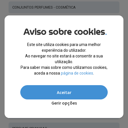
CONJUNTOS PERFUMES - COSMÉTICA
PERFUMES JIMMY CHOO®
Aviso sobre cookies
.
PERFUMES CHLOÉ ®
Este site utiliza cookies para uma melhor
experiência do utilizador.
PERFUMES ELIZABETH ARDEN®
Ao navegar no site estará a consentir a sua
utilização.
Para saber mais sobre como utilizamos cookies,
PERFUMES STAR WARS®
aceda a nossa
página de cookies
.
PERFUMES LOLITA LEMPICKA®
Aceitar
PERFUMES CERRUTI®
Gerir opções
PERFUMES GUCCI®