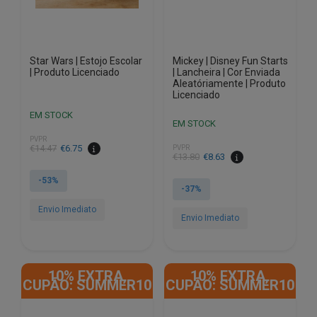
Star Wars | Estojo Escolar
Mickey | Disney Fun Starts
| Produto Licenciado
| Lancheira | Cor Enviada
Aleatóriamente | Produto
Licenciado
EM STOCK
EM STOCK
PVPR
O
O
€
14.47
€
6.75
PVPR
O
O
€
13.80
€
8.63
preço
preço
preço
preço
original
atual
-53%
original
atual
-37%
era:
é:
era:
é:
€14.47.
€6.75.
Envio Imediato
€13.80.
€8.63.
Envio Imediato
10% EXTRA,
10% EXTRA,
CUPÃO: SUMMER10
CUPÃO: SUMMER10