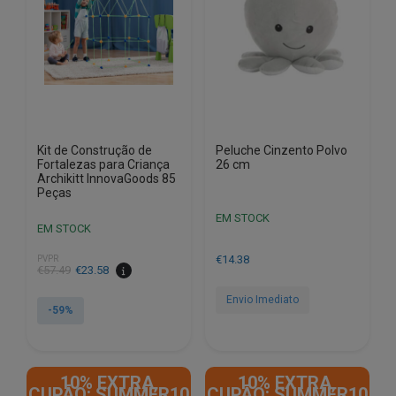
Kit de Construção de
Peluche Cinzento Polvo
Fortalezas para Criança
26 cm
Archikitt InnovaGoods 85
Peças
EM STOCK
EM STOCK
€
14.38
PVPR
O
O
€
57.49
€
23.58
preço
preço
Envio Imediato
original
atual
-59%
era:
é:
€57.49.
€23.58.
10% EXTRA,
10% EXTRA,
CUPÃO: SUMMER10
CUPÃO: SUMMER10