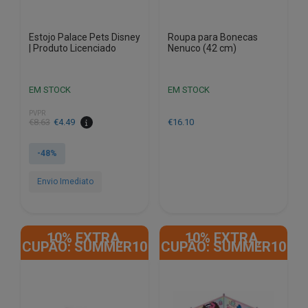
Estojo Palace Pets Disney
Roupa para Bonecas
| Produto Licenciado
Nenuco (42 cm)
EM STOCK
EM STOCK
PVPR
O
O
€
8.63
€
4.49
€
16.10
preço
preço
original
atual
-48%
era:
é:
€8.63.
€4.49.
Envio Imediato
10% EXTRA,
10% EXTRA,
CUPÃO: SUMMER10
CUPÃO: SUMMER10