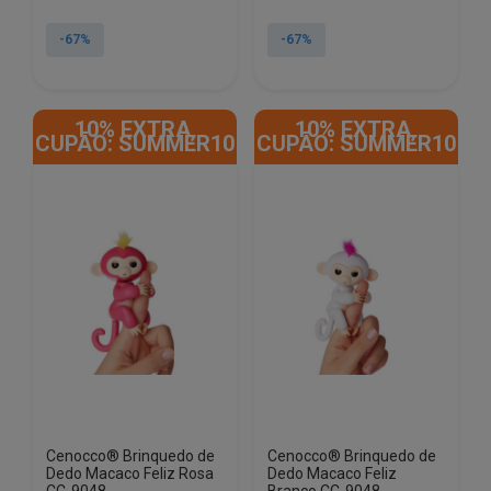
preço
preço
preço
preço
original
atual
original
atual
-67%
-67%
era:
é:
era:
é:
€51.75.
€17.02.
€51.75.
€17.02.
10% EXTRA,
10% EXTRA,
CUPÃO: SUMMER10
CUPÃO: SUMMER10
Cenocco® Brinquedo de
Cenocco® Brinquedo de
Dedo Macaco Feliz Rosa
Dedo Macaco Feliz