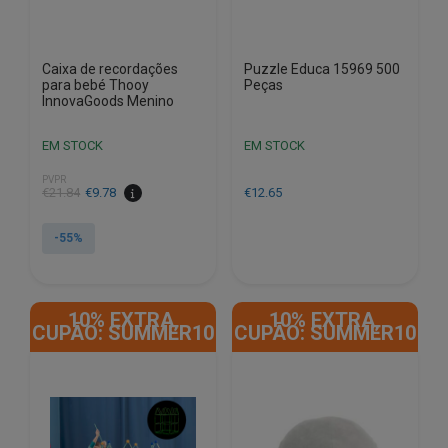
Caixa de recordações
Puzzle Educa 15969 500
para bebé Thooy
Peças
InnovaGoods Menino
EM STOCK
EM STOCK
PVPR
O
O
€
21.84
€
9.78
€
12.65
preço
preço
original
atual
-55%
era:
é:
€21.84.
€9.78.
10% EXTRA,
10% EXTRA,
CUPÃO: SUMMER10
CUPÃO: SUMMER10