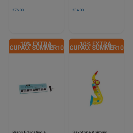
€
76.00
€
34.00
10% EXTRA,
10% EXTRA,
CUPÃO: SUMMER10
CUPÃO: SUMMER10
Piano Educativo +
Saxofone Animais