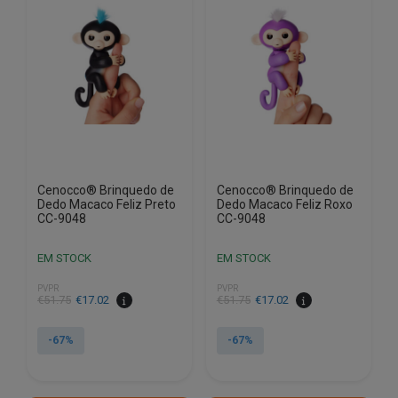
Cenocco® Brinquedo de
Cenocco® Brinquedo de
Dedo Macaco Feliz Preto
Dedo Macaco Feliz Roxo
CC-9048
CC-9048
EM STOCK
EM STOCK
PVPR
PVPR
O
O
O
O
€
51.75
€
17.02
€
51.75
€
17.02
preço
preço
preço
preço
original
atual
original
atual
-67%
-67%
era:
é:
era:
é:
€51.75.
€17.02.
€51.75.
€17.02.