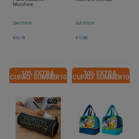
Microfone
EM STOCK
EM STOCK
€
32.78
€
13.80
10% EXTRA,
10% EXTRA,
CUPÃO: SUMMER10
CUPÃO: SUMMER10