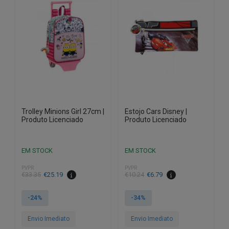
Trolley Minions Girl 27cm |
Estojo Cars Disney |
Produto Licenciado
Produto Licenciado
EM STOCK
EM STOCK
PVPR
PVPR
O
O
O
O
€
33.35
€
25.19
€
10.24
€
6.79
preço
preço
preço
preço
original
atual
original
atual
-24%
-34%
era:
é:
era:
é:
€33.35.
€25.19.
€10.24.
€6.79.
Envio Imediato
Envio Imediato