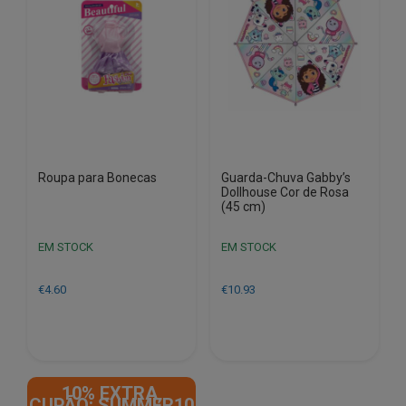
Roupa para Bonecas
Guarda-Chuva Gabby’s
Dollhouse Cor de Rosa
(45 cm)
EM STOCK
EM STOCK
€
4.60
€
10.93
10% EXTRA,
CUPÃO: SUMMER10