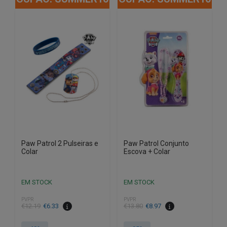
Paw Patrol 2 Pulseiras e
Paw Patrol Conjunto
Colar
Escova + Colar
EM STOCK
EM STOCK
PVPR
PVPR
O
O
O
O
€
12.19
€
6.33
€
13.80
€
8.97
preço
preço
preço
preço
original
atual
original
atual