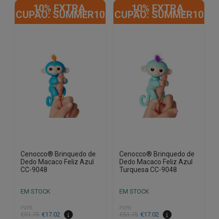
10% EXTRA,
10% EXTRA,
CUPÃO: SUMMER10
CUPÃO: SUMMER10
Cenocco® Brinquedo de
Cenocco® Brinquedo de
Dedo Macaco Feliz Azul
Dedo Macaco Feliz Azul
CC-9048
Turquesa CC-9048
EM STOCK
EM STOCK
PVPR
PVPR
O
O
O
O
€
51.75
€
17.02
€
51.75
€
17.02