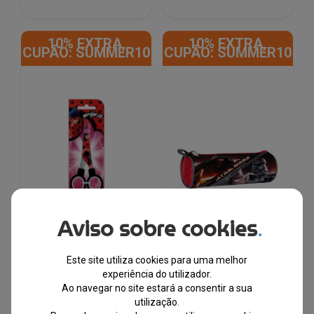
10% EXTRA,
10% EXTRA,
CUPÃO: SUMMER10
CUPÃO: SUMMER10
Aviso sobre cookies
.
Tesoura Miraculous
Estojo Star Wars Redondo
Este site utiliza cookies para uma melhor
Ladybug | Produto
experiência do utilizador.
Licenciado
Ao navegar no site estará a consentir a sua
utilização.
EM STOCK
EM STOCK