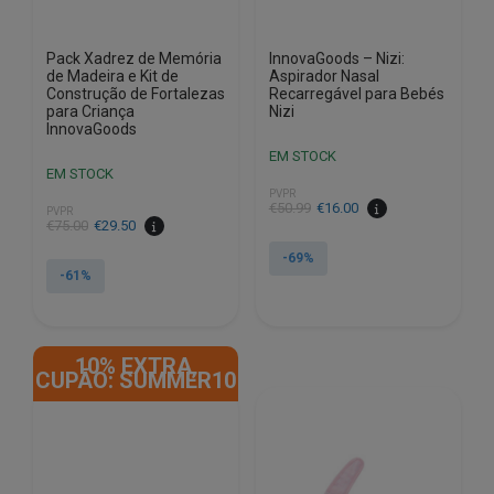
page
Pack Xadrez de Memória
InnovaGoods – Nizi:
de Madeira e Kit de
Aspirador Nasal
Construção de Fortalezas
Recarregável para Bebés
para Criança
Nizi
InnovaGoods
EM STOCK
EM STOCK
PVPR
O
O
€
50.99
€
16.00
PVPR
O
O
€
75.00
€
29.50
preço
preço
preço
preço
original
atual
-69%
original
atual
-61%
era:
é:
era:
é:
€50.99.
€16.00.
€75.00.
€29.50.
10% EXTRA,
CUPÃO: SUMMER10