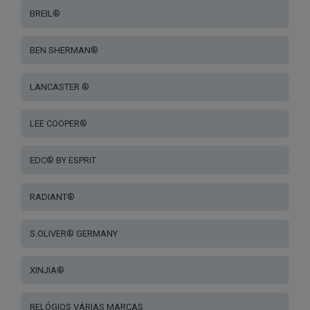
BREIL®
BEN SHERMAN®
LANCASTER ®
LEE COOPER®
EDC® BY ESPRIT
RADIANT®
S.OLIVER® GERMANY
XINJIA®
RELÓGIOS VÁRIAS MARCAS