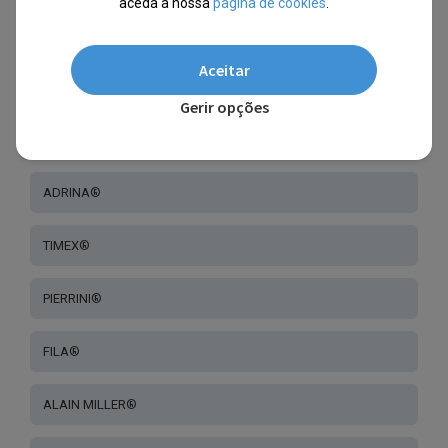
aceda a nossa
página de cookies
.
EXCELLANC®
Aceitar
JUST®
Gerir opções
CLASIXX®
ADRINA®
TIMEX®
PIERRINI®
FILA®
ALAIN MILLER®