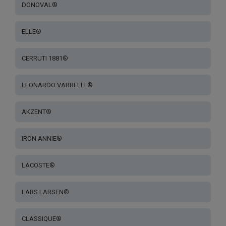
DONOVAL®
ELLE®
CERRUTI 1881®
LEONARDO VARRELLI ®
AKZENT®
IRON ANNIE®
LACOSTE®
LARS LARSEN®
CLASSIQUE®