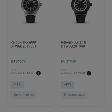
Relógio Ducati®
Relógio Ducati®
DTWGB2019301
DTWGB2019401
EM STOCK
EM STOCK
PVPR
PVPR
O
O
O
O
€
272.00
€
141.90
€
311.00
€
170.50
preço
preço
preço
preço
original
atual
original
atual
-48%
-45%
era:
é:
era:
é:
€272.00.
€141.90.
€311.00.
€170.50.
Envio Imediato
Envio Imediato