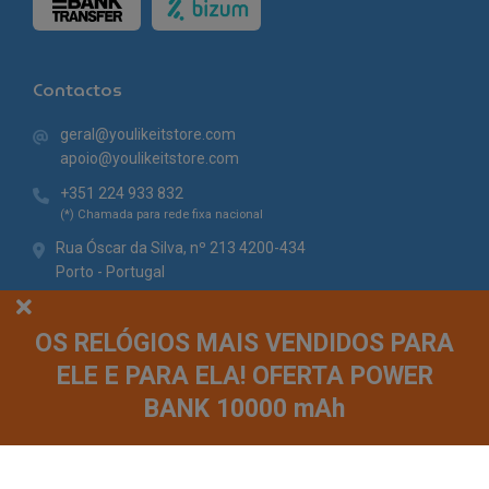
Contactos
geral@youlikeitstore.com
apoio@youlikeitstore.com
+351 224 933 832
(*) Chamada para rede fixa nacional
Rua Óscar da Silva, nº 213 4200-434
Porto - Portugal
OS RELÓGIOS MAIS VENDIDOS PARA
ELE E PARA ELA! OFERTA POWER
BANK 10000 mAh
© You Like It 2026 - Todos os direitos reservados. Loja online by
Site.pt