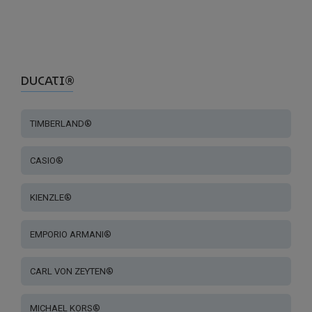
DUCATI®
TIMBERLAND®
CASIO®
KIENZLE®
EMPORIO ARMANI®
CARL VON ZEYTEN®
MICHAEL KORS®