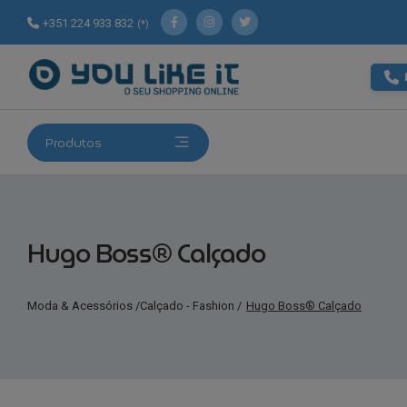
+351 224 933 832
(*)
Produtos
Hugo Boss® Calçado
Moda & Acessórios
/
Calçado - Fashion
/
Hugo Boss® Calçado