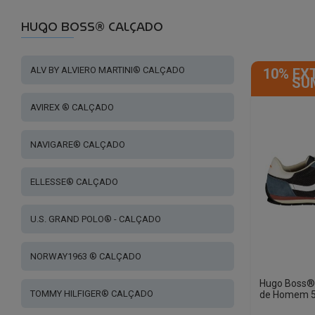
HUGO BOSS® CALÇADO
ALV BY ALVIERO MARTINI® CALÇADO
10% EX
SU
AVIREX ® CALÇADO
NAVIGARE® CALÇADO
ELLESSE® CALÇADO
U.S. GRAND POLO® - CALÇADO
NORWAY1963 ® CALÇADO
Hugo Boss® 
TOMMY HILFIGER® CALÇADO
de Homem 