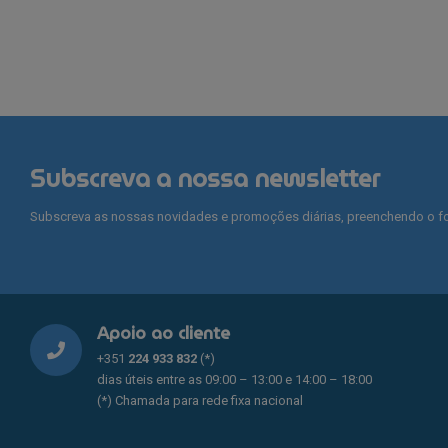
multiple
variants.
The
options
may
be
chosen
on
Subscreva a nossa newsletter
the
product
Subscreva as nossas novidades e promoções diárias, preenchendo o fo
page
Apoio ao cliente
+351
224 933 832
(*)
dias úteis entre as 09:00 – 13:00 e 14:00 – 18:00
(*) Chamada para rede fixa nacional