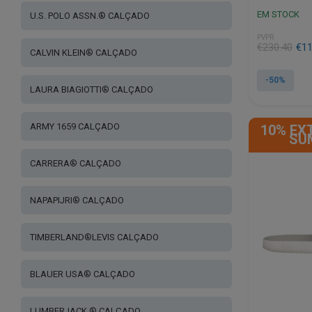
EM STOCK
U.S. POLO ASSN.® CALÇADO
PVPR
€
230.40
€
11
CALVIN KLEIN® CALÇADO
-50%
LAURA BIAGIOTTI® CALÇADO
This
product
ARMY 1659 CALÇADO
10% EX
has
SU
multiple
variants.
CARRERA® CALÇADO
The
options
NAPAPIJRI® CALÇADO
may
be
chosen
TIMBERLAND®LEVIS CALÇADO
on
the
BLAUER USA® CALÇADO
product
page
LUMBERJACK ® CALÇADO