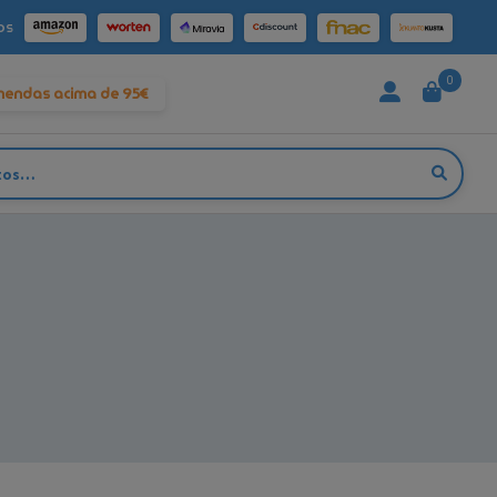
os
0
mendas acima de 95€