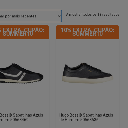
Sorte
A mostrar todos os 13 resultados
by
lates
% EXTRA, CUPÃO:
10% EXTRA, CUPÃO:
SUMMER10
SUMMER10
Boss® Sapatilhas Azuis
Hugo Boss® Sapatilhas Azuis
omem 50568469
de Homem 50568536