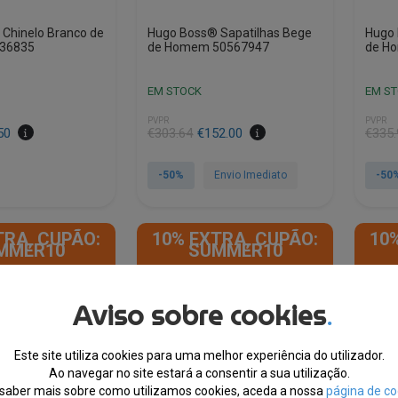
Chinelo Branco de
Hugo Boss® Sapatilhas Bege
Hugo 
36835
de Homem 50567947
de H
EM STOCK
EM S
PVPR
PVPR
50
€
303.64
€
152.00
€
335.
-50%
Envio Imediato
-50
This
This
product
product
TRA, CUPÃO:
10% EXTRA, CUPÃO:
10
has
has
MMER10
SUMMER10
multiple
multipl
variants.
variants
The
The
Aviso sobre cookies
.
options
options
may
may
be
be
Este site utiliza cookies para uma melhor experiência do utilizador.
Ao navegar no site estará a consentir a sua utilização.
chosen
chosen
saber mais sobre como utilizamos cookies, aceda a nossa
página de co
on
on