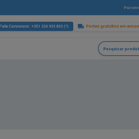
Parceir
Fale Connosco:
Portes gratuitos em enco
+351 224 933 832 (*)
Pesquisar
por: