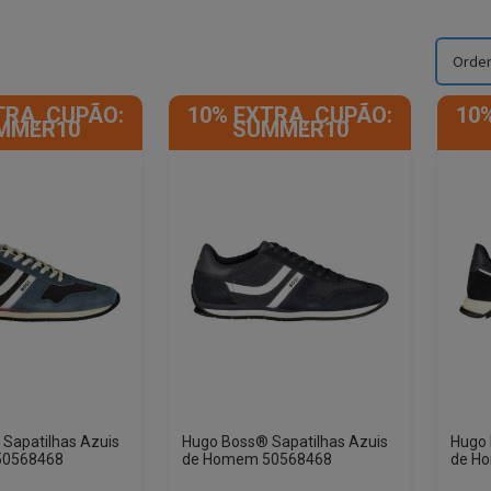
TRA, CUPÃO:
10% EXTRA, CUPÃO:
10
MMER10
SUMMER10
Sapatilhas Azuis
Hugo Boss® Sapatilhas Azuis
Hugo 
50568468
de Homem 50568468
de H