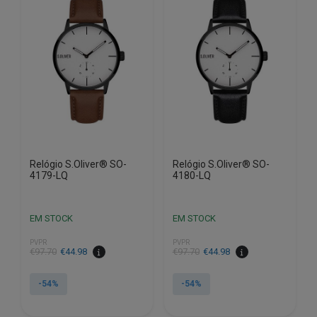
Relógio S.Oliver® SO-
Relógio S.Oliver® SO-
4179-LQ
4180-LQ
EM STOCK
EM STOCK
PVPR
PVPR
O
O
O
O
€
97.70
€
44.98
€
97.70
€
44.98
preço
preço
preço
preço
original
atual
original
atual
-54%
-54%
era:
é:
era:
é:
€97.70.
€44.98.
€97.70.
€44.98.