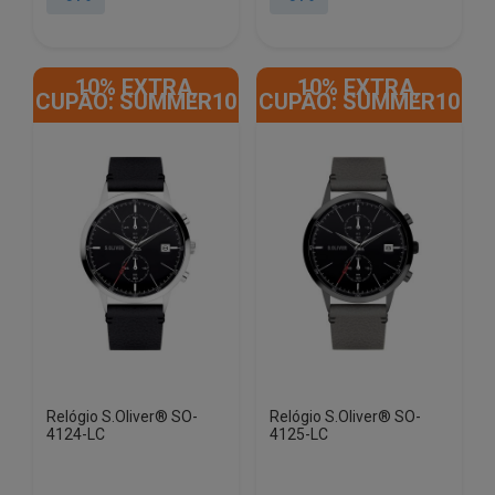
era:
é:
era:
é:
€78.15.
€35.98.
€127.02.
€58.48.
10% EXTRA,
10% EXTRA,
CUPÃO: SUMMER10
CUPÃO: SUMMER10
Relógio S.Oliver® SO-
Relógio S.Oliver® SO-
4124-LC
4125-LC