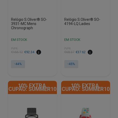
Relógio S.Oliver® SO-
Relógio S.Oliver® SO-
3931-MC Mens
4194-LQ Ladies
Chronograph
EM STOCK
EM STOCK
PVPR
PVPR
O
O
O
O
€
166.12
€
92.34
€
68.37
€
37.62
preço
preço
preço
preço
original
atual
original
atual
-44%
-45%
era:
é:
era:
é:
€166.12.
€92.34.
€68.37.
€37.62.
10% EXTRA,
10% EXTRA,
CUPÃO: SUMMER10
CUPÃO: SUMMER10