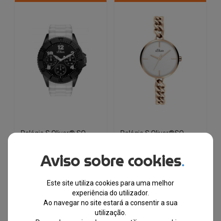
Relógio S.Oliver® SO-
Relógio S.Oliver®SO-
3294-PM
3986-MQ
Aviso sobre cookies
.
EM STOCK
EM STOCK
Este site utiliza cookies para uma melhor
PVPR
PVPR
experiência do utilizador.
O
O
O
O
€
106.55
€
34.18
€
87.92
€
44.98
Ao navegar no site estará a consentir a sua
preço
preço
preço
preço
utilização.
original
atual
original
atual
-68%
-49%