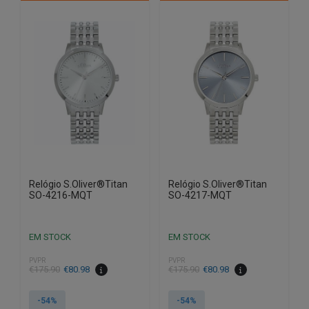
Relógio S.Oliver®Titan
Relógio S.Oliver®Titan
SO-4216-MQT
SO-4217-MQT
EM STOCK
EM STOCK
PVPR
PVPR
O
O
O
O
€
175.90
€
80.98
€
175.90
€
80.98
preço
preço
preço
preço
original
atual
original
atual
-54%
-54%