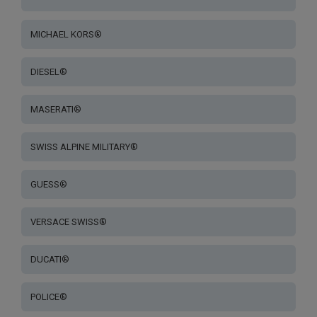
MICHAEL KORS®
DIESEL®
MASERATI®
SWISS ALPINE MILITARY®
GUESS®
VERSACE SWISS®
DUCATI®
POLICE®