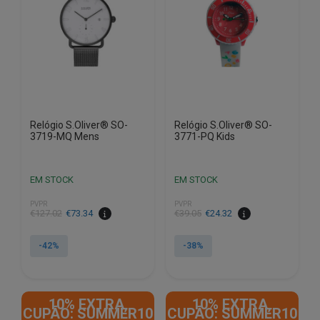
Relógio S.Oliver® SO-
Relógio S.Oliver® SO-
3719-MQ Mens
3771-PQ Kids
EM STOCK
EM STOCK
PVPR
PVPR
O
O
O
O
€
127.02
€
73.34
€
39.05
€
24.32
preço
preço
preço
preço
original
atual
original
atual
-42%
-38%
era:
é:
era:
é:
€127.02.
€73.34.
€39.05.
€24.32.
10% EXTRA,
10% EXTRA,
CUPÃO: SUMMER10
CUPÃO: SUMMER10