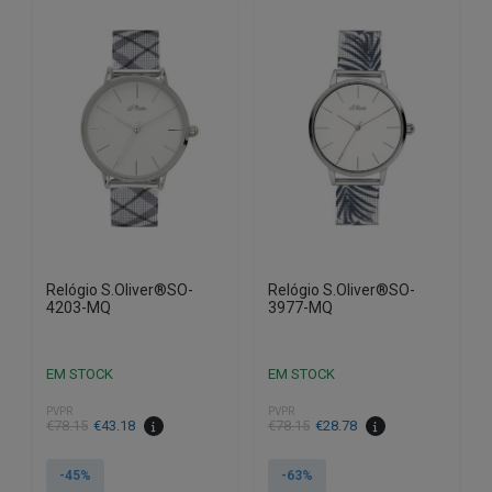
Relógio S.Oliver®SO-
Relógio S.Oliver®SO-
4203-MQ
3977-MQ
EM STOCK
EM STOCK
PVPR
PVPR
O
O
O
O
€
78.15
€
43.18
€
78.15
€
28.78
preço
preço
preço
preço
original
atual
original
atual
-45%
-63%