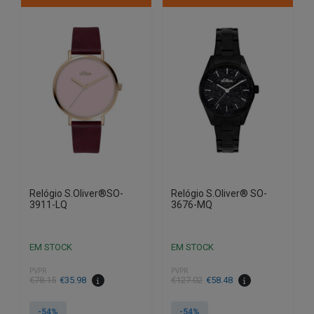
Relógio S.Oliver®SO-
Relógio S.Oliver® SO-
3911-LQ
3676-MQ
EM STOCK
EM STOCK
PVPR
PVPR
O
O
O
O
€
78.15
€
35.98
€
127.02
€
58.48
preço
preço
preço
preço
original
atual
original
atual
-54%
-54%