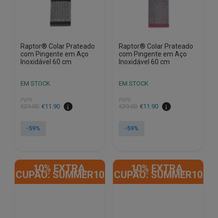
Raptor® Colar Prateado
Raptor® Colar Prateado
com Pingente em Aço
com Pingente em Aço
Inoxidável 60 cm
Inoxidável 60 cm
EM STOCK
EM STOCK
PVPR
PVPR
O
O
O
O
€
29.00
€
11.90
€
29.00
€
11.90
preço
preço
preço
preço
original
atual
original
atual
-59%
-59%
era:
é:
era:
é:
€29.00.
€11.90.
€29.00.
€11.90.
10% EXTRA,
10% EXTRA,
CUPÃO: SUMMER10
CUPÃO: SUMMER10