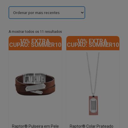
Sorted
A mostrar todos os 11 resultados
by
10% EXTRA,
10% EXTRA,
latest
CUPÃO: SUMMER10
CUPÃO: SUMMER10
Raptor® Pulseira em Pele
Raptor® Colar Prateado