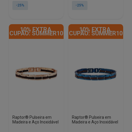
original
atual
original
atual
-25%
-25%
era:
é:
era:
é:
€64.00.
€47.90.
€64.00.
€47.90.
10% EXTRA,
10% EXTRA,
CUPÃO: SUMMER10
CUPÃO: SUMMER10
Raptor® Pulseira em
Raptor® Pulseira em
Madeira e Aço Inoxidável
Madeira e Aço Inoxidável