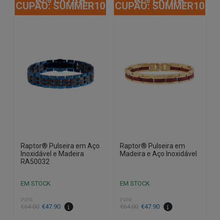
CUPÃO: SUMMER10
CUPÃO: SUMMER10
Raptor® Pulseira em Aço
Raptor® Pulseira em
Inoxidável e Madeira
Madeira e Aço Inoxidável
RA50032
EM STOCK
EM STOCK
PVPR
PVPR
O
O
O
O
€
64.00
€
47.90
€
64.00
€
47.90
preço
preço
preço
preço