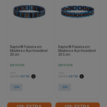
Raptor® Pulseira em
Raptor® Pulseira em
Madeira e Aço Inoxidável
Madeira e Aço Inoxidável
20 cm
20.5 cm
EM STOCK
EM STOCK
PVPR
PVPR
O
O
O
O
€
64.00
€
47.90
€
64.00
€
47.90
preço
preço
preço
preço
original
atual
original
atual
-25%
-25%
era:
é:
era:
é:
€64.00.
€47.90.
€64.00.
€47.90.
10% EXTRA,
10% EXTRA,