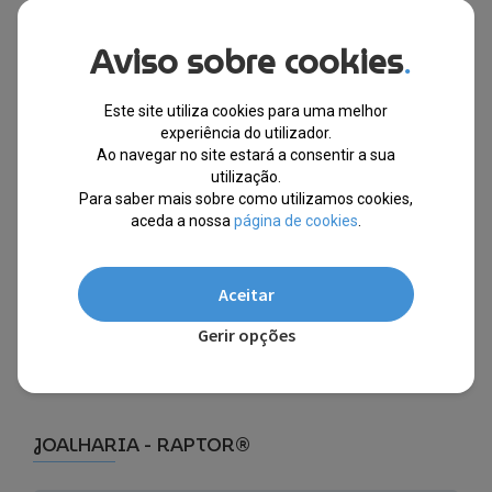
Aviso sobre cookies
.
Raptor® Pulseira em Pele
Genuína e Aço Inoxidável
– 0016
Este site utiliza cookies para uma melhor
experiência do utilizador.
EM STOCK
Ao navegar no site estará a consentir a sua
utilização.
PVPR
O
O
€
29.00
€
21.90
Para saber mais sobre como utilizamos cookies,
preço
preço
aceda a nossa
página de cookies
.
original
atual
-24%
era:
é:
€29.00.
€21.90.
Aceitar
Gerir opções
JOALHARIA - RAPTOR®