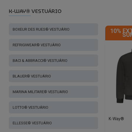
K-WAY® VESTUÁRIO
BOXEUR DES RUES® VESTUÁRIO
10% EX
SU
REFRIGIWEAR® VESTUÁRIO
BACI & ABBRACCI® VESTUÁRIO
BLAUER® VESTUÁRIO
MARINA MILITARE® VESTUARIO
LOTTO® VESTUÁRIO
K-Way®
ELLESSE® VESTUÁRIO