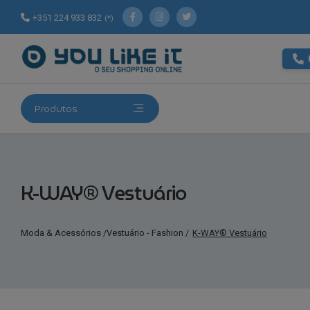
+351 224 933 832
(*)
Produtos
K-WAY® Vestuário
Moda & Acessórios
/
Vestuário - Fashion
/
K-WAY® Vestuário