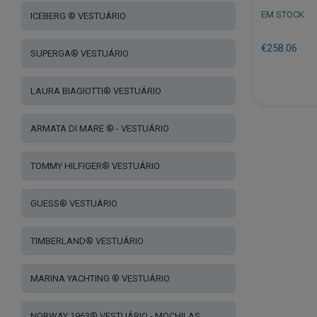
EM STOCK
ICEBERG ® VESTUÁRIO
€
258.06
SUPERGA® VESTUÁRIO
LAURA BIAGIOTTI® VESTUÁRIO
This
product
has
ARMATA DI MARE ® - VESTUÁRIO
multiple
variants.
TOMMY HILFIGER® VESTUÁRIO
The
options
GUESS® VESTUÁRIO
may
be
chosen
TIMBERLAND® VESTUÁRIO
on
the
MARINA YACHTING ® VESTUÁRIO
product
page
NORWAY 1963® VESTUÁRIO - MOCHILAS