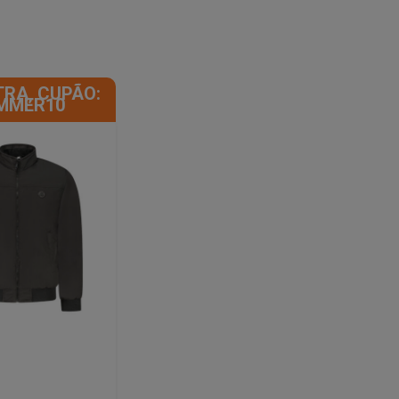
TRA, CUPÃO:
MMER10