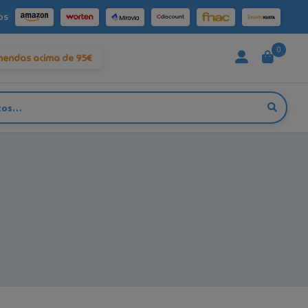
os
0
mendas acima de 95€