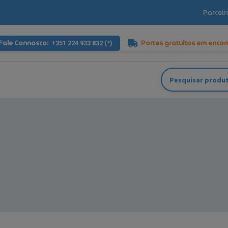
Parceir
Fale Connosco:
Portes gratuitos em enco
+351 224 933 832 (*)
Pesquisar
por: