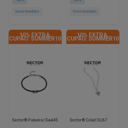
era:
é:
era:
é:
€49.02.
€15.78.
€18.28.
€9.97.
Envio Imediato
Envio Imediato
10% EXTRA,
10% EXTRA,
CUPÃO: SUMMER10
CUPÃO: SUMMER10
Sector® Pulseira | Saal45
Sector® Colar| SLI67