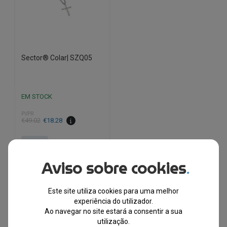
Sector® Colar| SZQ05
EM STOCK
PVPR
O
O
€
49.02
€
18.28
preço
preço
original
atual
-63%
era:
é:
Aviso sobre cookies
€49.02.
€18.28.
.
Envio Imediato
Este site utiliza cookies para uma melhor
experiência do utilizador.
Ao navegar no site estará a consentir a sua
utilização.