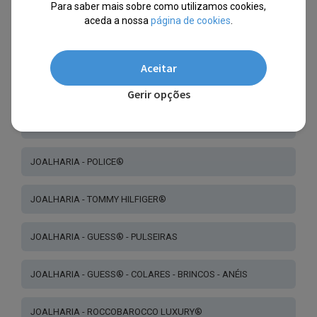
Para saber mais sobre como utilizamos cookies,
aceda a nossa
página de cookies
.
JOALHARIA - SECTOR®
Aceitar
JOALHARIA - MONBIJOUX BY OPHÉLIA®
Gerir opções
JOALHARIA - CALVIN KLEIN®
JOALHARIA - POLICE®
JOALHARIA - TOMMY HILFIGER®
JOALHARIA - GUESS® - PULSEIRAS
JOALHARIA - GUESS® - COLARES - BRINCOS - ANÉIS
JOALHARIA - ROCCOBAROCCO LUXURY®