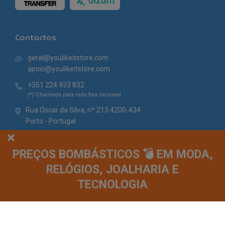
Contactos
geral@youlikeitstore.com
apoio@youlikeitstore.com
+351 224 933 832
(*) Chamada para rede fixa nacional
Rua Óscar da Silva, nº 213 4200-434
Porto - Portugal
PREÇOS BOMBÁSTICOS 💣 EM MODA,
RELÓGIOS, JOALHARIA E
TECNOLOGIA
© You Like It 2026 - Todos os direitos reservados. Loja online by
Site.pt