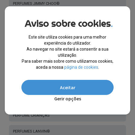
PERFUMES JIMMY CHOO®
Aviso sobre cookies
PERFUMES CHLOÉ ®
.
PERFUMES ELIZABETH ARDEN®
Este site utiliza cookies para uma melhor
experiência do utilizador.
Ao navegar no site estará a consentir a sua
PERFUMES STAR WARS®
utilização.
Para saber mais sobre como utilizamos cookies,
aceda a nossa
página de cookies
.
PERFUMES LOLITA LEMPICKA®
PERFUMES CERRUTI®
Aceitar
Gerir opções
PERFUMES GUCCI®
PERFUME CRIANÇAS
PERFUMES LANVIN®