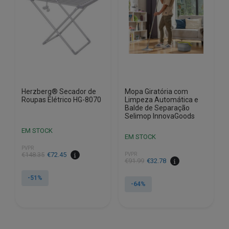
Herzberg® Secador de
Mopa Giratória com
Roupas Elétrico HG-8070
Limpeza Automática e
Balde de Separação
Selimop InnovaGoods
EM STOCK
EM STOCK
PVPR
O
O
€
148.35
€
72.45
PVPR
O
O
€
91.99
€
32.78
preço
preço
preço
preço
original
atual
-51%
original
atual
-64%
era:
é:
era:
é:
€148.35.
€72.45.
€91.99.
€32.78.