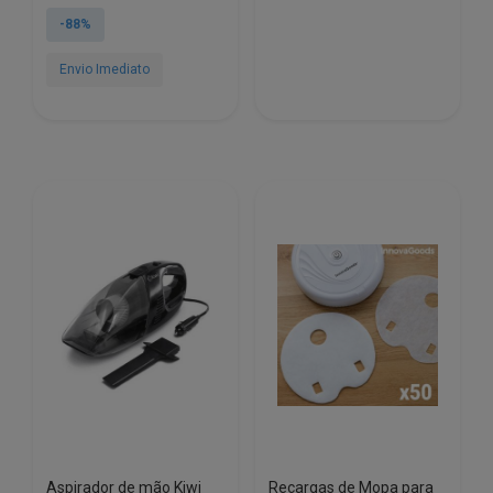
original
atual
-88%
era:
é:
€8.23.
€0.96.
Envio Imediato
Aspirador de mão Kiwi
Recargas de Mopa para