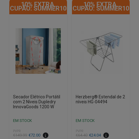
10% EXTRA,
10% EXTRA,
CUPÃO: SUMMER10
CUPÃO: SUMMER10
Secador Elétrico Portátil
Herzberg® Estendal de 2
com 2 Níveis Dupledry
níveis HG-04494
InnovaGoods 1200 W
EM STOCK
EM STOCK
PVPR
PVPR
O
O
O
O
€
149.99
€
72.00
€
64.40
€
24.04