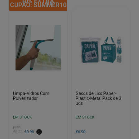
10% EXTRA,
CUPÃO: SUMMER10
Limpa-Vidros Com
Sacos de Lixo Paper-
Pulverizador
Plastic-Metal Pack de 3
uds
EM STOCK
EM STOCK
PVPR
O
O
€
8.23
€
0.96
€
6.90
preço
preço