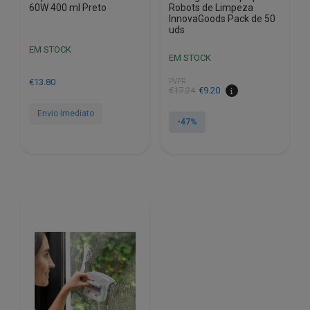
60W 400 ml Preto
Robots de Limpeza
InnovaGoods Pack de 50
uds
EM STOCK
EM STOCK
€
13.80
PVPR
O
O
€
17.24
€
9.20
preço
preço
Envio Imediato
original
atual
-47%
era:
é:
€17.24.
€9.20.