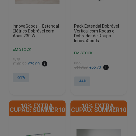
InnovaGoods – Estendal
Pack Estendal Dobrável
Elétrico Dobrável com
Vertical com Rodas e
Asas 230 W
Dobrador de Roupa
InnovaGoods
EM STOCK
EM STOCK
PVPR
O
O
€
160.99
€
79.00
PVPR
O
O
€
119.23
€
66.70
preço
preço
preço
preço
original
atual
-51%
original
atual
-44%
era:
é:
era:
é:
€160.99.
€79.00.
€119.23.
€66.70.
10% EXTRA,
10% EXTRA,
CUPÃO: SUMMER10
CUPÃO: SUMMER10