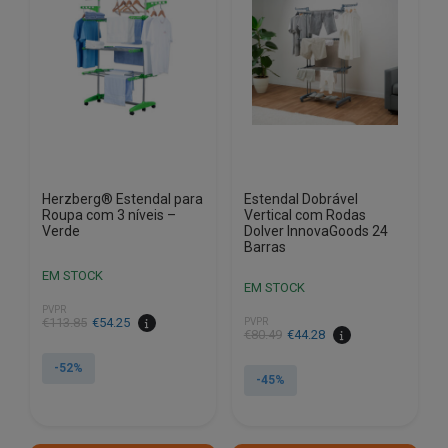
Herzberg® Estendal para
Estendal Dobrável
Roupa com 3 níveis –
Vertical com Rodas
Verde
Dolver InnovaGoods 24
Barras
EM STOCK
EM STOCK
PVPR
O
O
€
113.85
€
54.25
PVPR
O
O
€
80.49
€
44.28
preço
preço
preço
preço
original
atual
-52%
original
atual
-45%
era:
é:
era:
é:
€113.85.
€54.25.
€80.49.
€44.28.