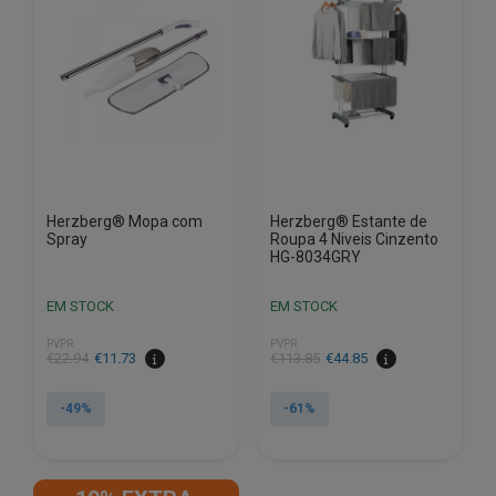
Herzberg® Mopa com
Herzberg® Estante de
Spray
Roupa 4 Niveis Cinzento
HG-8034GRY
EM STOCK
EM STOCK
PVPR
PVPR
O
O
O
O
€
22.94
€
11.73
€
113.85
€
44.85
preço
preço
preço
preço
original
atual
original
atual
-49%
-61%
era:
é:
era:
é:
€22.94.
€11.73.
€113.85.
€44.85.