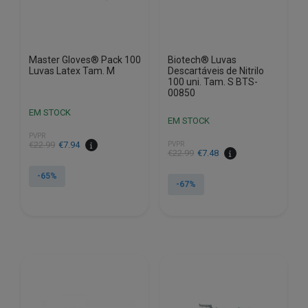
Master Gloves® Pack 100
Biotech® Luvas
Luvas Latex Tam. M
Descartáveis de Nitrilo
100 uni. Tam. S BTS-
00850
EM STOCK
EM STOCK
PVPR
O
O
€
22.99
€
7.94
PVPR
O
O
€
22.99
€
7.48
preço
preço
preço
preço
original
atual
-65%
original
atual
-67%
era:
é:
era:
é:
€22.99.
€7.94.
€22.99.
€7.48.