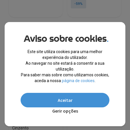
original
atual
-59%
era:
é:
€17.86.
€7.25.
Aviso sobre cookies
.
Este site utiliza cookies para uma melhor
experiência do utilizador.
Ao navegar no site estará a consentir a sua
utilização.
Para saber mais sobre como utilizamos cookies,
aceda a nossa
página de cookies
.
Aceitar
Gerir opções
Herzberg® Difusor de
Master Gloves® Pack 100
Óleo de Aroma de
Luvas Latex Tam. L
Humidificador de Ar
Cinzento