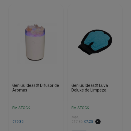
Genius Ideas® Difusor de
Genius Ideas® Luva
Aromas
Deluxe de Limpeza
EM STOCK
EM STOCK
PVPR
O
O
€
79.35
€
17.86
€
7.25
preço
preço