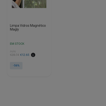
Limpa Vidros Magnético
Magly
EM STOCK
PVPR
O
O
€
28.74
€
12.65
preço
preço
original
atual
-56%
era:
é:
€28.74.
€12.65.