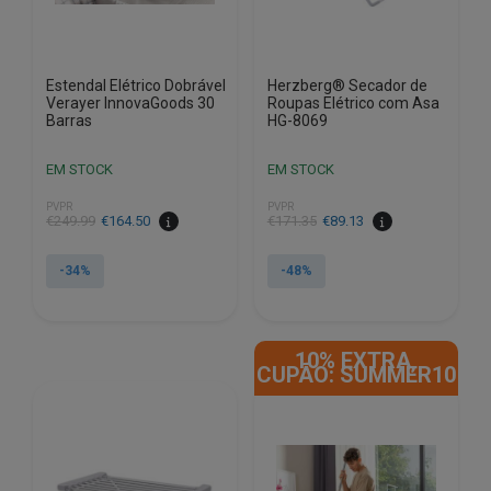
Estendal Elétrico Dobrável
Herzberg® Secador de
Verayer InnovaGoods 30
Roupas Elétrico com Asa
Barras
HG-8069
EM STOCK
EM STOCK
PVPR
PVPR
O
O
O
O
€
249.99
€
164.50
€
171.35
€
89.13
preço
preço
preço
preço
original
atual
original
atual
-34%
-48%
era:
é:
era:
é:
€249.99.
€164.50.
€171.35.
€89.13.
10% EXTRA,
CUPÃO: SUMMER10