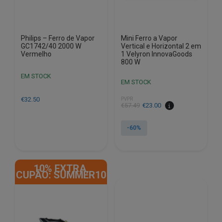
Philips – Ferro de Vapor
Mini Ferro a Vapor
GC1742/40 2000 W
Vertical e Horizontal 2 em
Vermelho
1 Velyron InnovaGoods
800 W
EM STOCK
EM STOCK
€
32.50
PVPR
O
O
€
57.49
€
23.00
preço
preço
original
atual
-60%
era:
é:
€57.49.
€23.00.
10% EXTRA,
CUPÃO: SUMMER10