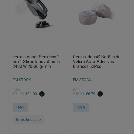
Ferro a Vapor Sem Fios 2
Genius Ideas® Botões de
em 1 Stiron InnovaGoods
Velcro Auto-Adesivos
2400 W 20-30 g/min
Brancos 62Pcs
EM STOCK
EM STOCK
PVPR
PVPR
O
O
O
O
€
91.99
€
31.00
€
16.31
€
6.79
preço
preço
preço
preço
original
atual
original
atual
-66%
-58%
era:
é:
era:
é:
€91.99.
€31.00.
€16.31.
€6.79.
Envio Imediato