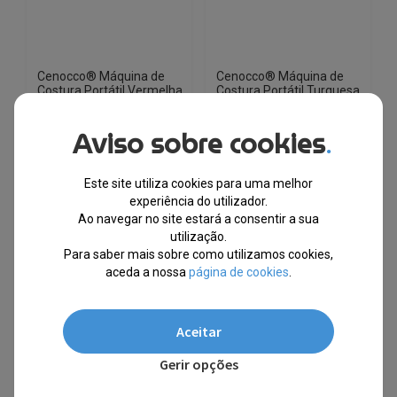
Cenocco® Máquina de
Cenocco® Máquina de
Costura Portátil Vermelha
Costura Portátil Turquesa
Easy Stitch
Easy Stitch
Aviso sobre cookies
.
EM STOCK
EM STOCK
PVPR
PVPR
Este site utiliza cookies para uma melhor
O
O
O
O
€
44.85
€
7.90
€
44.85
€
6.88
experiência do utilizador.
preço
preço
preço
preço
Ao navegar no site estará a consentir a sua
original
atual
original
atual
-82%
-85%
utilização.
era:
é:
era:
é:
Para saber mais sobre como utilizamos cookies,
€44.85.
€7.90.
€44.85.
€6.88.
Envio Imediato
aceda a nossa
página de cookies
.
Aceitar
Gerir opções