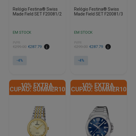
Relógio Festina® Swiss
Relógio Festina® Swiss
Made Field SET F20081/2
Made Field SET F20081/3
EM STOCK
EM STOCK
PVPR
PVPR
O
O
O
O
€
299.00
€
287.79
€
299.00
€
287.79
preço
preço
preço
preço
original
atual
original
atual
-4%
-4%
era:
é:
era:
é:
€299.00.
€287.79.
€299.00.
€287.79.
10% EXTRA,
10% EXTRA,
CUPÃO: SUMMER10
CUPÃO: SUMMER10