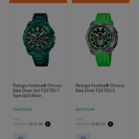
Relógio Festina® Chrono
Relógio Festina® Chrono
Bike Diver Set F20730/1
Bike Diver F20725/3
Special Edition
EM STOCK
EM STOCK
PVPR
PVPR
O
O
O
O
€
299.00
€
276.58
€
209.00
€
193.33
preço
preço
preço
preço
original
atual
original
atual
-8%
-8%