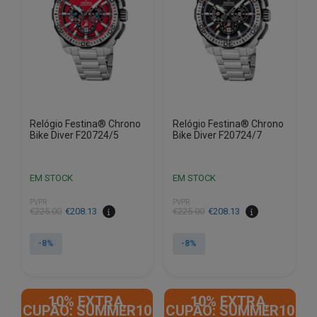
Relógio Festina® Chrono
Relógio Festina® Chrono
Bike Diver F20724/5
Bike Diver F20724/7
EM STOCK
EM STOCK
PVPR
PVPR
O
O
O
O
€
225.00
€
208.13
€
225.00
€
208.13
preço
preço
preço
preço
original
atual
original
atual
-8%
-8%
era:
é:
era:
é:
€225.00.
€208.13.
€225.00.
€208.13.
10% EXTRA,
10% EXTRA,
CUPÃO: SUMMER10
CUPÃO: SUMMER10