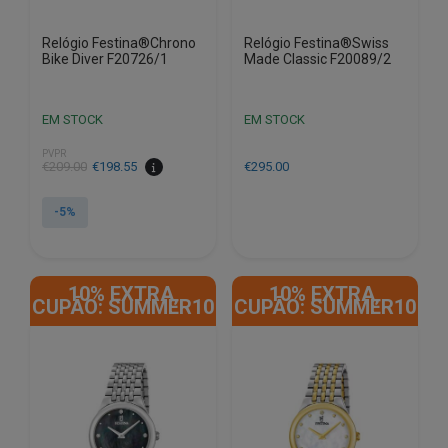
Relógio Festina®Chrono
Relógio Festina®Swiss
Bike Diver F20726/1
Made Classic F20089/2
EM STOCK
EM STOCK
PVPR
O
O
€
209.00
€
198.55
€
295.00
preço
preço
original
atual
-5%
era:
é:
€209.00.
€198.55.
10% EXTRA,
10% EXTRA,
CUPÃO: SUMMER10
CUPÃO: SUMMER10