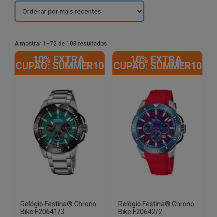
Sorted
A mostrar 1–72 de 108 resultados
by
10% EXTRA,
10% EXTRA,
latest
CUPÃO: SUMMER10
CUPÃO: SUMMER10
Relógio Festina® Chrono
Relógio Festina® Chrono
Bike F20641/3
Bike F20642/2