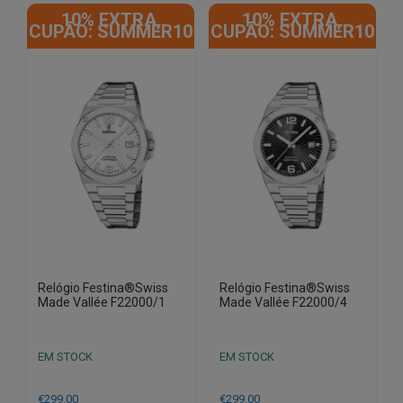
10% EXTRA,
10% EXTRA,
CUPÃO: SUMMER10
CUPÃO: SUMMER10
Relógio Festina®Swiss
Relógio Festina®Swiss
Made Vallée F22000/1
Made Vallée F22000/4
EM STOCK
EM STOCK
€
299.00
€
299.00