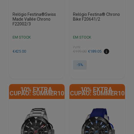
Relógio Festina®Swiss
Relógio Festina® Chrono
Made Vallée Chrono
Bike F20641/2
F22002/3
EM STOCK
EM STOCK
PVPR
O
O
€
425.00
€
199.00
€
189.05
preço
preço
original
atual
-5%
era:
é:
€199.00.
€189.05.
10% EXTRA,
10% EXTRA,
CUPÃO: SUMMER10
CUPÃO: SUMMER10