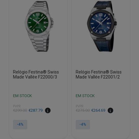
Relógio Festina® Swiss
Relógio Festina® Swiss
Made Vallée F22000/3
Made Vallée F22001/2
EM STOCK
EM STOCK
PVPR
PVPR
O
O
O
O
€
299.00
€
287.79
€
275.00
€
264.69
preço
preço
preço
preço
original
atual
original
atual
-4%
-4%
era:
é:
era:
é:
€299.00.
€287.79.
€275.00.
€264.69.