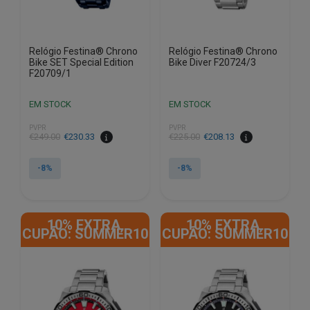
Relógio Festina® Chrono
Relógio Festina® Chrono
Bike SET Special Edition
Bike Diver F20724/3
F20709/1
EM STOCK
EM STOCK
PVPR
PVPR
O
O
O
O
€
249.00
€
230.33
€
225.00
€
208.13
preço
preço
preço
preço
original
atual
original
atual
-8%
-8%
era:
é:
era:
é:
€249.00.
€230.33.
€225.00.
€208.13.
10% EXTRA,
10% EXTRA,
CUPÃO: SUMMER10
CUPÃO: SUMMER10