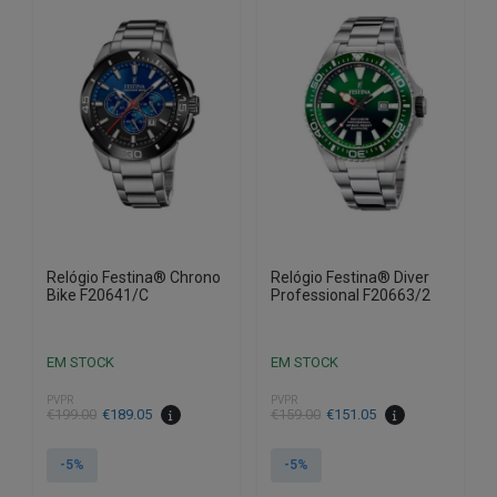
Relógio Festina® Chrono
Relógio Festina® Diver
Bike F20641/C
Professional F20663/2
EM STOCK
EM STOCK
PVPR
PVPR
O
O
O
O
€
199.00
€
189.05
€
159.00
€
151.05
preço
preço
preço
preço
original
atual
original
atual
-5%
-5%
era:
é:
era:
é: