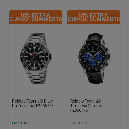
€199.00.
€189.05.
€159.00.
€151.05.
10% EXTRA,
10% EXTRA,
CUPÃO: SUMMER10
CUPÃO: SUMMER10
Relógio Festina® Diver
Relógio Festina®
Professional F20663/3
Timeless Chrono
F20561/6
EM STOCK
EM STOCK