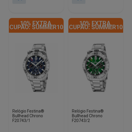
era:
é:
era:
é:
€299.00.
€276.58.
€209.00.
€193.33.
10% EXTRA,
10% EXTRA,
CUPÃO: SUMMER10
CUPÃO: SUMMER10
Relógio Festina®
Relógio Festina®
Bullhead Chrono
Bullhead Chrono
F20743/1
F20743/2