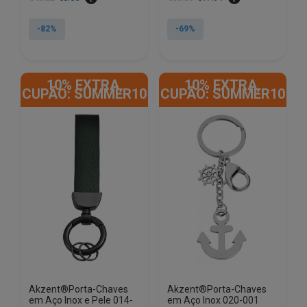
preço
preço
preço
preço
original
atual
original
atual
-82%
-69%
era:
é:
era:
é:
€48.82.
€8.65.
€58.60.
€17.94.
10% EXTRA,
10% EXTRA,
CUPÃO: SUMMER10
CUPÃO: SUMMER10
Akzent®Porta-Chaves
Akzent®Porta-Chaves
em Aço Inox e Pele 014-
em Aço Inox 020-001