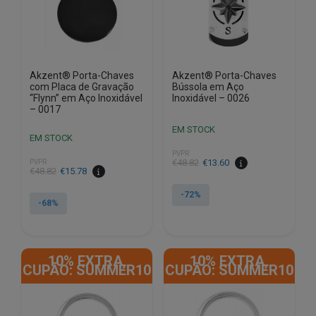
Akzent® Porta-Chaves
Akzent® Porta-Chaves
com Placa de Gravação
Bússola em Aço
“Flynn” em Aço Inoxidável
Inoxidável – 0026
– 0017
EM STOCK
EM STOCK
PVPR
O
O
€
48.82
€
13.60
PVPR
O
O
€
48.82
€
15.78
preço
preço
preço
preço
original
atual
-72%
original
atual
-68%
era:
é:
era:
é:
€48.82.
€13.60.
€48.82.
€15.78.
10% EXTRA,
10% EXTRA,
CUPÃO: SUMMER10
CUPÃO: SUMMER10