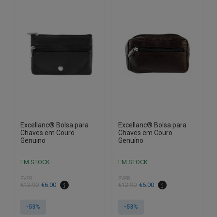
Excellanc® Bolsa para
Excellanc® Bolsa para
Chaves em Couro
Chaves em Couro
Genuino
Genuíno
EM STOCK
EM STOCK
PVPR
PVPR
O
O
O
O
€
12.90
€
6.00
€
12.90
€
6.00
preço
preço
preço
preço
original
atual
original
atual
-53%
-53%
era:
é:
era:
é: