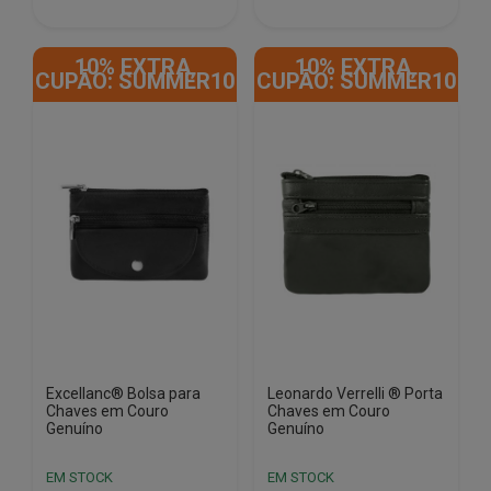
€12.90.
€6.00.
€12.90.
€6.00.
10% EXTRA,
10% EXTRA,
CUPÃO: SUMMER10
CUPÃO: SUMMER10
Excellanc® Bolsa para
Leonardo Verrelli ® Porta
Chaves em Couro
Chaves em Couro
Genuíno
Genuíno
EM STOCK
EM STOCK