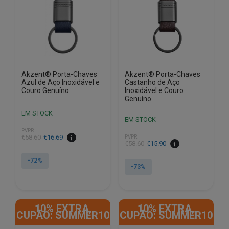
Akzent® Porta-Chaves
Akzent® Porta-Chaves
Azul de Aço Inoxidável e
Castanho de Aço
Couro Genuíno
Inoxidável e Couro
Genuíno
EM STOCK
EM STOCK
PVPR
O
O
€
58.60
€
16.69
PVPR
O
O
€
58.60
€
15.90
preço
preço
preço
preço
original
atual
-72%
original
atual
-73%
era:
é:
era:
é:
€58.60.
€16.69.
€58.60.
€15.90.
10% EXTRA,
10% EXTRA,
CUPÃO: SUMMER10
CUPÃO: SUMMER10