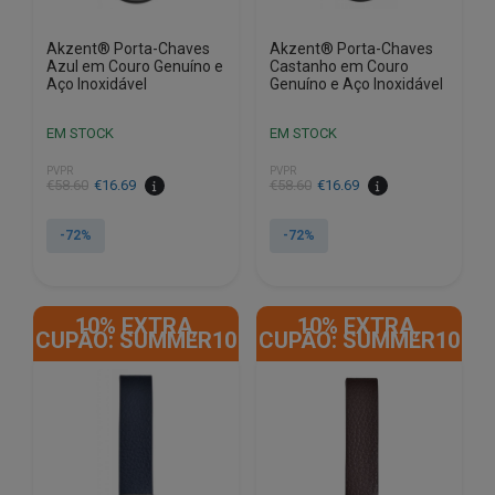
Akzent® Porta-Chaves
Akzent® Porta-Chaves
Azul em Couro Genuíno e
Castanho em Couro
Aço Inoxidável
Genuíno e Aço Inoxidável
EM STOCK
EM STOCK
PVPR
PVPR
O
O
O
O
€
58.60
€
16.69
€
58.60
€
16.69
preço
preço
preço
preço
original
atual
original
atual
-72%
-72%
era:
é:
era:
é:
€58.60.
€16.69.
€58.60.
€16.69.
10% EXTRA,
10% EXTRA,
CUPÃO: SUMMER10
CUPÃO: SUMMER10