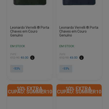
Leonardo Verrelli ® Porta
Leonardo Verrelli ® Porta
Chaves em Couro
Chaves em Couro
Genuíno
Genuíno
EM STOCK
EM STOCK
PVPR
PVPR
O
O
O
O
€
12.90
€
6.00
€
12.90
€
6.00
preço
preço
preço
preço
original
atual
original
atual
-53%
-53%
era:
é:
era:
é:
€12.90.
€6.00.
€12.90.
€6.00.
10% EXTRA,
10% EXTRA,
CUPÃO: SUMMER10
CUPÃO: SUMMER10