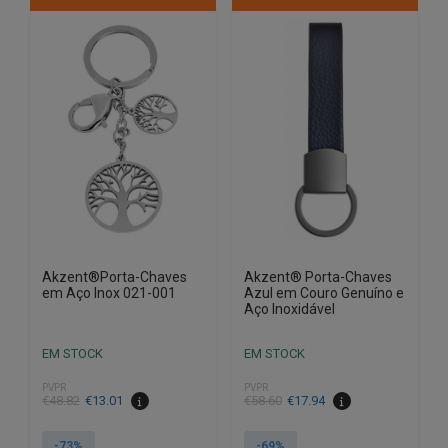
Akzent®Porta-Chaves
Akzent® Porta-Chaves
em Aço Inox 021-001
Azul em Couro Genuíno e
Aço Inoxidável
EM STOCK
EM STOCK
PVPR
PVPR
O
O
O
O
€
48.82
€
13.01
€
58.60
€
17.94
preço
preço
preço
preço
original
atual
original
atual
-73%
-69%