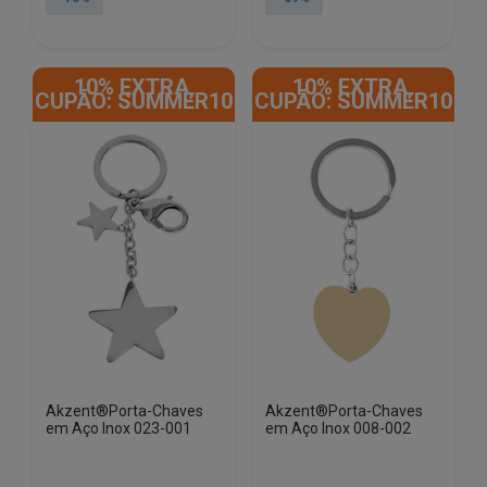
era:
é:
era:
é:
€48.82.
€13.01.
€58.60.
€17.94.
10% EXTRA,
10% EXTRA,
CUPÃO: SUMMER10
CUPÃO: SUMMER10
Akzent®Porta-Chaves
Akzent®Porta-Chaves
em Aço Inox 023-001
em Aço Inox 008-002