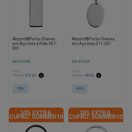
Akzent®Porta-Chaves
Akzent®Porta-Chaves
em Aço Inox e Pele 007-
em Aço Inox 011-001
001
EM STOCK
EM STOCK
PVPR
PVPR
O
O
O
O
€
58.60
€
13.01
€
48.82
€
8.65
preço
preço
preço
preço
original
atual
original
atual
-78%
-82%
era:
é:
era:
é:
€58.60.
€13.01.
€48.82.
€8.65.
10% EXTRA,
10% EXTRA,
CUPÃO: SUMMER10
CUPÃO: SUMMER10