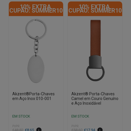
10% EXTRA,
10% EXTRA,
CUPÃO: SUMMER10
CUPÃO: SUMMER10
Akzent®Porta-Chaves
Akzent® Porta-Chaves
em Aço Inox 010-001
Camel em Couro Genuíno
e Aço Inoxidável
EM STOCK
EM STOCK
PVPR
PVPR
O
O
O
O
€
48.82
€
8.65
€
58.60
€
17.94