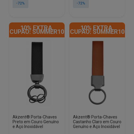
original
atual
original
atual
-72%
-72%
era:
é:
era:
é:
€58.60.
€16.69.
€58.60.
€16.69.
10% EXTRA,
10% EXTRA,
CUPÃO: SUMMER10
CUPÃO: SUMMER10
Akzent® Porta-Chaves
Akzent® Porta-Chaves
Preto em Couro Genuíno
Castanho Claro em Couro
e Aço Inoxidável
Genuíno e Aço Inoxidável