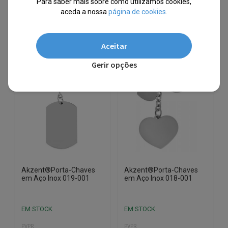
Para saber mais sobre como utilizamos cookies,
aceda a nossa
página de cookies
.
10% EXTRA,
10% EXTRA,
CUPÃO: SUMMER10
CUPÃO: SUMMER10
Aceitar
Gerir opções
Akzent®Porta-Chaves
Akzent®Porta-Chaves
em Aço Inox 019-001
em Aço Inox 018-001
EM STOCK
EM STOCK
PVPR
PVPR