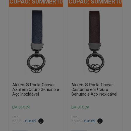
CUPÃO: SUMMER10
CUPÃO: SUMMER10
Akzent® Porta-Chaves
Akzent® Porta-Chaves
Azul em Couro Genuíno e
Castanho em Couro
Aço Inoxidável
Genuíno e Aço Inoxidável
EM STOCK
EM STOCK
PVPR
PVPR
O
O
O
O
€
58.60
€
16.69
€
58.60
€
16.69
preço
preço
preço
preço