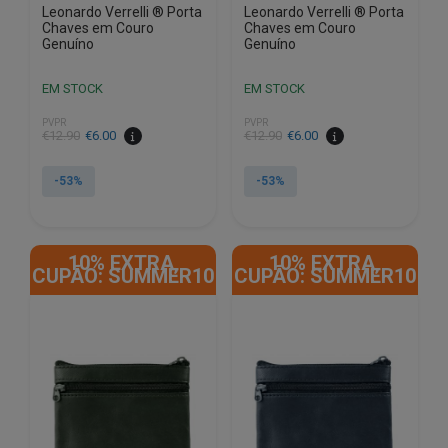
Leonardo Verrelli ® Porta
Leonardo Verrelli ® Porta
Chaves em Couro
Chaves em Couro
Genuíno
Genuíno
EM STOCK
EM STOCK
PVPR
PVPR
O
O
O
O
€
12.90
€
6.00
€
12.90
€
6.00
preço
preço
preço
preço
original
atual
original
atual
-53%
-53%
era:
é:
era:
é:
€12.90.
€6.00.
€12.90.
€6.00.
10% EXTRA,
10% EXTRA,
CUPÃO: SUMMER10
CUPÃO: SUMMER10