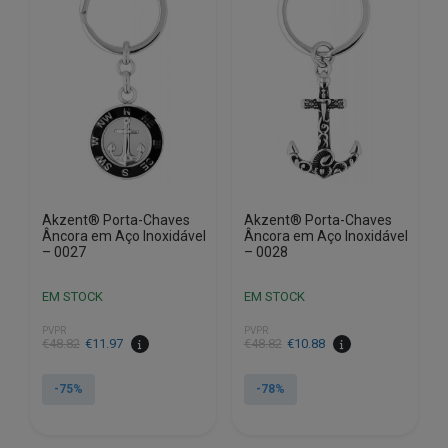
Akzent® Porta-Chaves
Akzent® Porta-Chaves
Âncora em Aço Inoxidável
Âncora em Aço Inoxidável
– 0027
– 0028
EM STOCK
EM STOCK
PVPR
PVPR
O
O
O
O
€
48.82
€
11.97
€
48.82
€
10.88
preço
preço
preço
preço
original
atual
original
atual
-75%
-78%
era:
é:
era:
é:
€48.82.
€11.97.
€48.82.
€10.88.