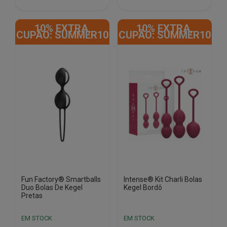
€24.99.
€8.78.
€10.99.
€8.96.
10% EXTRA,
10% EXTRA,
CUPÃO: SUMMER10
CUPÃO: SUMMER10
Fun Factory® Smartballs
Intense® Kit Charli Bolas
Duo Bolas De Kegel
Kegel Bordô
Pretas
EM STOCK
EM STOCK