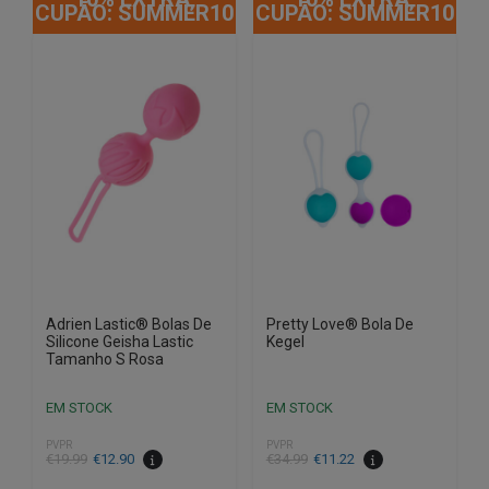
CUPÃO: SUMMER10
CUPÃO: SUMMER10
Adrien Lastic® Bolas De
Pretty Love® Bola De
Silicone Geisha Lastic
Kegel
Tamanho S Rosa
EM STOCK
EM STOCK
PVPR
PVPR
O
O
O
O
€
19.99
€
12.90
€
34.99
€
11.22
preço
preço
preço
preço