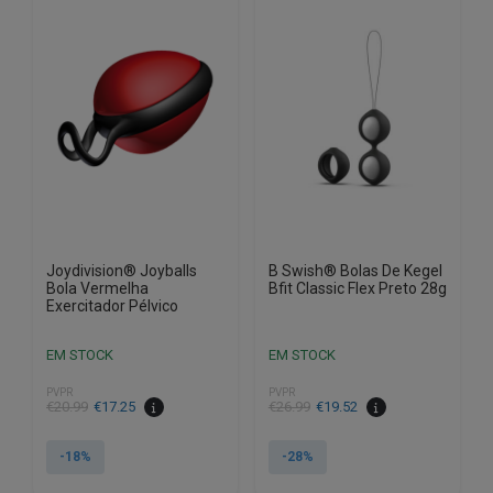
Joydivision® Joyballs
B Swish® Bolas De Kegel
Bola Vermelha
Bfit Classic Flex Preto 28g
Exercitador Pélvico
EM STOCK
EM STOCK
PVPR
PVPR
O
O
O
O
€
20.99
€
17.25
€
26.99
€
19.52
preço
preço
preço
preço
original
atual
original
atual
-18%
-28%
era:
é:
era:
é: