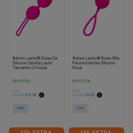
Adrien Lastic® Bolas De
Adrien Lastic® Bolas Mia
Silicone Geisha Lastic
Para Iniciantes Silicone
Tamanho S Fúcsia
Rosa
EM STOCK
EM STOCK
PVPR
PVPR
O
O
O
O
€
19.99
€
12.90
€
14.99
€
9.50
preço
preço
preço
preço
original
atual
original
atual
-35%
-37%
era:
é:
era:
é:
€19.99.
€12.90.
€14.99.
€9.50.
10% EXTRA,
10% EXTRA,