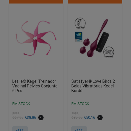
Leslie® Kegel Treinador
Satisfyer® Love Birds 2
Vaginal Pélvico Conjunto
Bolas Vibratórias Kegel
6 Pcs
Bordô
EM STOCK
EM STOCK
PVPR
PVPR
O
O
O
O
€
67.95
€
38.86
€
85.95
€
50.16
preço
preço
preço
preço
original
atual
original
atual
-43%
-42%