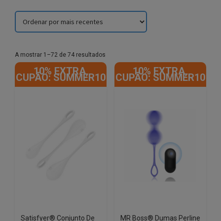
Sorted
A mostrar 1–72 de 74 resultados
by
10% EXTRA,
10% EXTRA,
latest
CUPÃO: SUMMER10
CUPÃO: SUMMER10
Satisfyer® Conjunto De
MR Boss® Dumas Perline