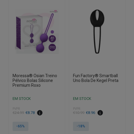
Moressa® Osian Treino
Fun Factory® Smartball
Pélvico Bolas Silicone
Uno Bola De Kegel Preta
Premium Roxo
EM STOCK
EM STOCK
PVPR
PVPR
O
O
O
O
€
24.99
€
8.78
€
10.99
€
8.96
preço
preço
preço
preço
original
atual
original
atual
-65%
-18%
era:
é:
era:
é: