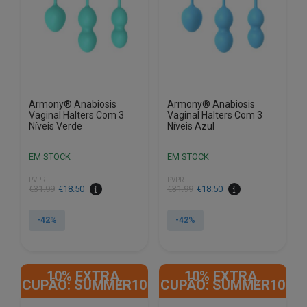
Armony® Anabiosis
Armony® Anabiosis
Vaginal Halters Com 3
Vaginal Halters Com 3
Níveis Verde
Níveis Azul
EM STOCK
EM STOCK
PVPR
PVPR
O
O
O
O
€
31.99
€
18.50
€
31.99
€
18.50
preço
preço
preço
preço
original
atual
original
atual
-42%
-42%
era:
é:
era:
é:
€31.99.
€18.50.
€31.99.
€18.50.
10% EXTRA,
10% EXTRA,
CUPÃO: SUMMER10
CUPÃO: SUMMER10