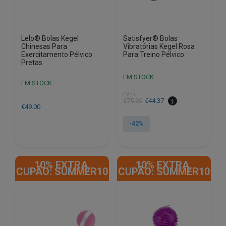
Lelo® Bolas Kegel
Satisfyer® Bolas
Chinesas Para
Vibratórias Kegel Rosa
Exercitamento Pélvico
Para Treino Pélvico
Pretas
EM STOCK
EM STOCK
PVPR
O
O
€
75.95
€
44.37
€
49.00
preço
preço
original
atual
-42%
era:
é:
€75.95.
€44.37.
10% EXTRA,
10% EXTRA,
CUPÃO: SUMMER10
CUPÃO: SUMMER10