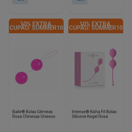
era:
é:
era:
é:
€67.95.
€38.86.
€85.95.
€50.16.
10% EXTRA,
10% EXTRA,
CUPÃO: SUMMER10
CUPÃO: SUMMER10
Baile® Bolas Gêmeas
Intense® Kisha Fit Bolas
Rosa Chinesas Unisexo
Silicone Kegel Rosa