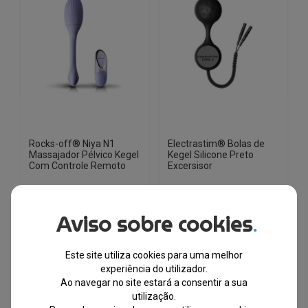
Rocks-off® Niya N1
Electrastim® Bolas de
Massajador Pélvico Kegel
Kegel Silicone Preto
Com Controle Remoto
Excersisor
EM STOCK
EM STOCK
Aviso sobre cookies
.
PVPR
O
O
€
69.99
€
50.44
€
68.99
preço
preço
Este site utiliza cookies para uma melhor
original
atual
-28%
experiência do utilizador.
era:
é:
Ao navegar no site estará a consentir a sua
€69.99.
€50.44.
utilização.