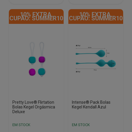
€20.99.
€17.25.
€26.99.
€19.52.
10% EXTRA,
10% EXTRA,
CUPÃO: SUMMER10
CUPÃO: SUMMER10
Pretty Love® Flirtation
Intense® Pack Bolas
Bolas Kegel Orgásmica
Kegel Kendall Azul
Deluxe
EM STOCK
EM STOCK