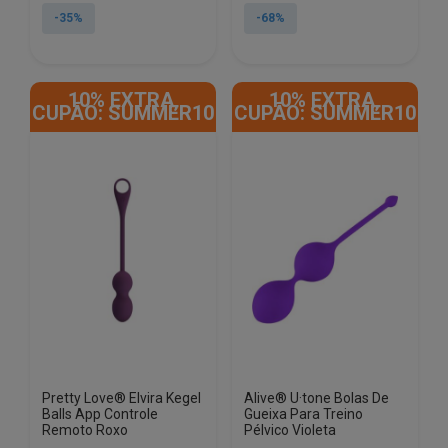
original
atual
original
atual
-35%
-68%
era:
é:
era:
é:
€19.99.
€12.90.
€34.99.
€11.22.
10% EXTRA,
10% EXTRA,
CUPÃO: SUMMER10
CUPÃO: SUMMER10
Pretty Love® Elvira Kegel
Alive® U·tone Bolas De
Balls App Controle
Gueixa Para Treino
Remoto Roxo
Pélvico Violeta