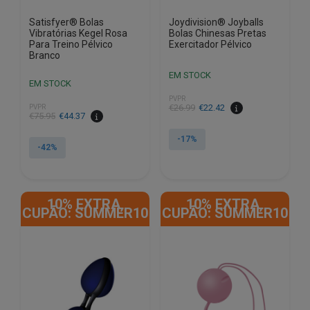
Satisfyer® Bolas
Joydivision® Joyballs
Vibratórias Kegel Rosa
Bolas Chinesas Pretas
Para Treino Pélvico
Exercitador Pélvico
Branco
EM STOCK
EM STOCK
PVPR
O
O
€
26.99
€
22.42
PVPR
O
O
€
75.95
€
44.37
preço
preço
preço
preço
original
atual
-17%
original
atual
-42%
era:
é:
era:
é:
€26.99.
€22.42.
€75.95.
€44.37.
10% EXTRA,
10% EXTRA,
CUPÃO: SUMMER10
CUPÃO: SUMMER10