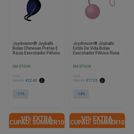
Joydivision® Joyballs
Joydivision® Joyballs
Bolas Chinesas Pretas E
Estilo De Vida Bolas
Azuis Exercitador Pélvico
Exercitador Pélvico Rosa
EM STOCK
EM STOCK
PVPR
PVPR
O
O
O
O
€
26.99
€
22.42
€
20.99
€
17.23
preço
preço
preço
preço
original
atual
original
atual
-17%
-18%
era:
é:
era:
é:
€26.99.
€22.42.
€20.99.
€17.23.
10% EXTRA,
10% EXTRA,
CUPÃO: SUMMER10
CUPÃO: SUMMER10