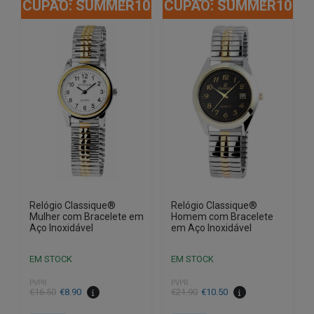
CUPÃO: SUMMER10
CUPÃO: SUMMER10
Relógio Classique®
Relógio Classique®
Mulher com Bracelete em
Homem com Bracelete
Aço Inoxidável
em Aço Inoxidável
EM STOCK
EM STOCK
PVPR
PVPR
O
O
O
O
€
16.50
€
8.90
€
21.90
€
10.50
preço
preço
preço
preço