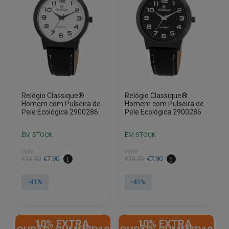
Relógio Classique®
Relógio Classique®
Homem com Pulseira de
Homem com Pulseira de
Pele Ecológica 2900286
Pele Ecológica 2900286
EM STOCK
EM STOCK
PVPR
PVPR
O
O
O
O
€
13.50
€
7.90
€
13.50
€
7.90
preço
preço
preço
preço
original
atual
original
atual
-41%
-41%
era:
é:
era:
é:
€13.50.
€7.90.
€13.50.
€7.90.
10% EXTRA,
10% EXTRA,