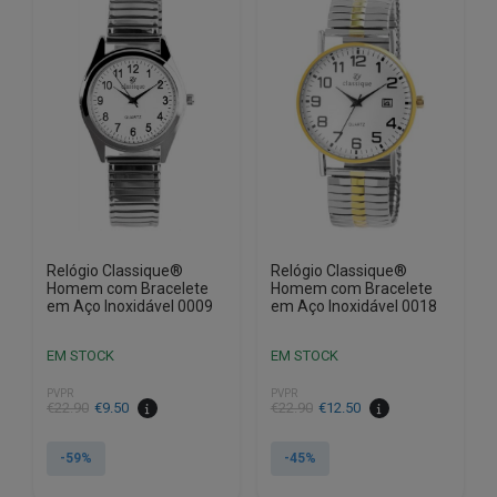
Relógio Classique®
Relógio Classique®
Homem com Bracelete
Homem com Bracelete
em Aço Inoxidável 0009
em Aço Inoxidável 0018
EM STOCK
EM STOCK
PVPR
PVPR
O
O
O
O
€
22.90
€
9.50
€
22.90
€
12.50
preço
preço
preço
preço
original
atual
original
atual
-59%
-45%
era:
é:
era:
é: