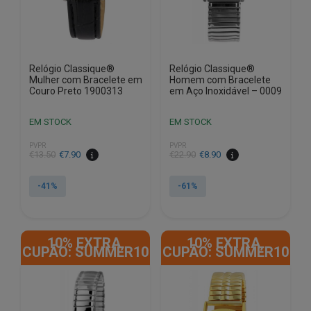
Relógio Classique®
Relógio Classique®
Mulher com Bracelete em
Homem com Bracelete
Couro Preto 1900313
em Aço Inoxidável – 0009
EM STOCK
EM STOCK
PVPR
PVPR
O
O
O
O
€
13.50
€
7.90
€
22.90
€
8.90
preço
preço
preço
preço
original
atual
original
atual
-41%
-61%
era:
é:
era:
é:
€13.50.
€7.90.
€22.90.
€8.90.
10% EXTRA,
10% EXTRA,
CUPÃO: SUMMER10
CUPÃO: SUMMER10