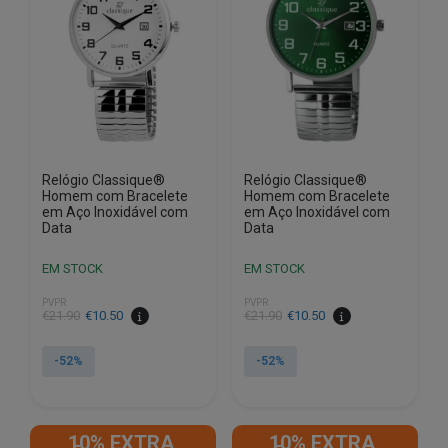
Relógio Classique®
Relógio Classique®
Homem com Bracelete
Homem com Bracelete
em Aço Inoxidável com
em Aço Inoxidável com
Data
Data
EM STOCK
EM STOCK
PVPR
PVPR
O
O
O
O
€
21.90
€
10.50
€
21.90
€
10.50
preço
preço
preço
preço
original
atual
original
atual
-52%
-52%
era:
é:
era:
é:
€21.90.
€10.50.
€21.90.
€10.50.
10% EXTRA,
10% EXTRA,