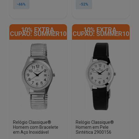
original
atual
original
atual
-46%
-52%
era:
é:
era:
é:
€16.50.
€8.90.
€21.90.
€10.50.
10% EXTRA,
10% EXTRA,
CUPÃO: SUMMER10
CUPÃO: SUMMER10
Relógio Classique®
Relógio Classique®
Homem com Bracelete
Homem em Pele
em Aço Inoxidável
Sintética 2900156