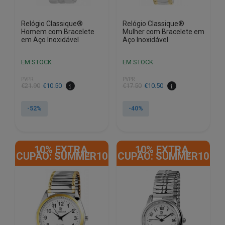
Relógio Classique®
Relógio Classique®
Homem com Bracelete
Mulher com Bracelete em
em Aço Inoxidável
Aço Inoxidável
EM STOCK
EM STOCK
PVPR
PVPR
O
O
O
O
€
21.90
€
10.50
€
17.50
€
10.50
preço
preço
preço
preço
original
atual
original
atual
-52%
-40%
era:
é:
era:
é:
€21.90.
€10.50.
€17.50.
€10.50.
10% EXTRA,
10% EXTRA,
CUPÃO: SUMMER10
CUPÃO: SUMMER10