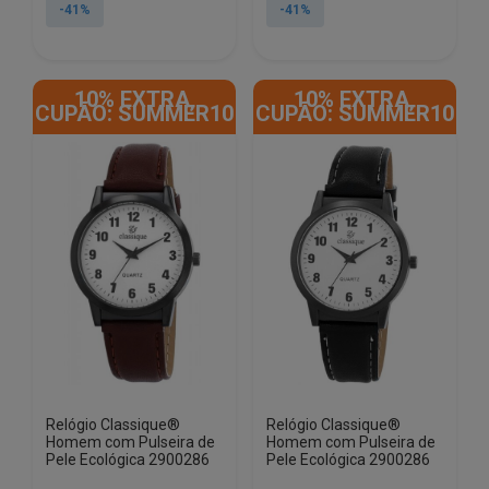
original
atual
original
atual
-41%
-41%
era:
é:
era:
é:
€13.50.
€7.90.
€13.50.
€7.90.
10% EXTRA,
10% EXTRA,
CUPÃO: SUMMER10
CUPÃO: SUMMER10
Relógio Classique®
Relógio Classique®
Homem com Pulseira de
Homem com Pulseira de
Pele Ecológica 2900286
Pele Ecológica 2900286