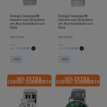
Relógio Classique®
Relógio Classique®
Homem com Bracelete
Homem com Bracelete
em Aço Inoxidável com
em Aço Inoxidável com
Data
Data
EM STOCK
EM STOCK
PVPR
PVPR
O
O
O
O
€
21.90
€
10.50
€
21.90
€
10.50
preço
preço
preço
preço
original
atual
original
atual
-52%
-52%
era:
é:
era:
é:
€21.90.
€10.50.
€21.90.
€10.50.
10% EXTRA,
10% EXTRA,
CUPÃO: SUMMER10
CUPÃO: SUMMER10