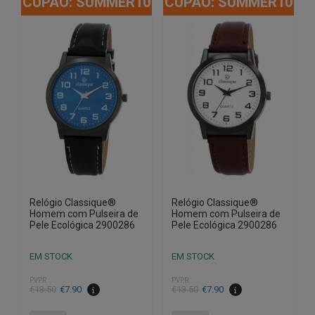
CUPÃO: SUMMER10
CUPÃO: SUMMER10
Relógio Classique®
Relógio Classique®
Homem com Pulseira de
Homem com Pulseira de
Pele Ecológica 2900286
Pele Ecológica 2900286
EM STOCK
EM STOCK
PVPR
PVPR
O
O
O
O
€
13.50
€
7.90
€
13.50
€
7.90
preço
preço
preço
preço