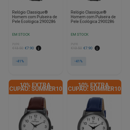
Relógio Classique®
Relógio Classique®
Homem com Pulseira de
Homem com Pulseira de
Pele Ecológica 2900286
Pele Ecológica 2900286
EM STOCK
EM STOCK
PVPR
PVPR
O
O
O
O
€
13.50
€
7.90
€
13.50
€
7.90
preço
preço
preço
preço
original
atual
original
atual
-41%
-41%
era:
é:
era:
é:
€13.50.
€7.90.
€13.50.
€7.90.
10% EXTRA,
10% EXTRA,
CUPÃO: SUMMER10
CUPÃO: SUMMER10