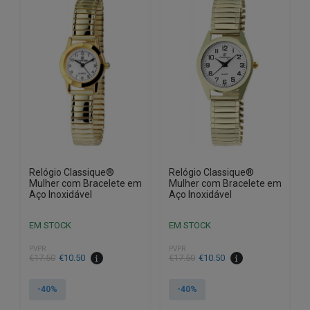
Relógio Classique®
Relógio Classique®
Mulher com Bracelete em
Mulher com Bracelete em
Aço Inoxidável
Aço Inoxidável
EM STOCK
EM STOCK
PVPR
PVPR
O
O
O
O
€
17.50
€
10.50
€
17.50
€
10.50
preço
preço
preço
preço
original
atual
original
atual
-40%
-40%
era:
é:
era:
é: