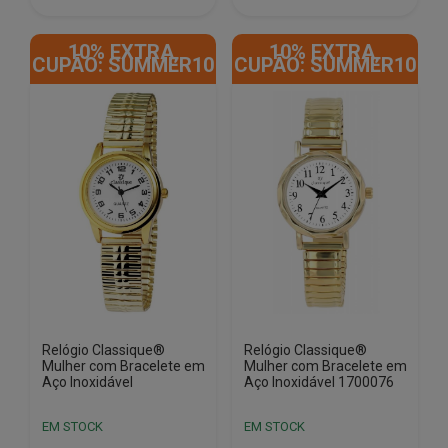
€17.50.
€10.50.
€17.50.
€10.50.
10% EXTRA,
10% EXTRA,
CUPÃO: SUMMER10
CUPÃO: SUMMER10
Relógio Classique®
Relógio Classique®
Mulher com Bracelete em
Mulher com Bracelete em
Aço Inoxidável
Aço Inoxidável 1700076
EM STOCK
EM STOCK