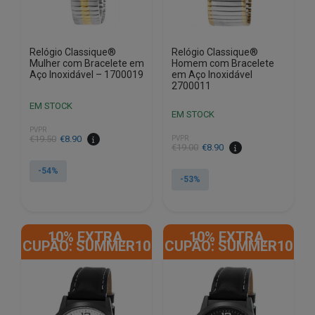
Relógio Classique®
Relógio Classique®
Mulher com Bracelete em
Homem com Bracelete
Aço Inoxidável – 1700019
em Aço Inoxidável
2700011
EM STOCK
EM STOCK
PVPR
O
O
€
19.50
€
8.90
PVPR
O
O
€
19.00
€
8.90
preço
preço
preço
preço
original
atual
-54%
original
atual
-53%
era:
é:
era:
é:
€19.50.
€8.90.
€19.00.
€8.90.
10% EXTRA,
10% EXTRA,
CUPÃO: SUMMER10
CUPÃO: SUMMER10