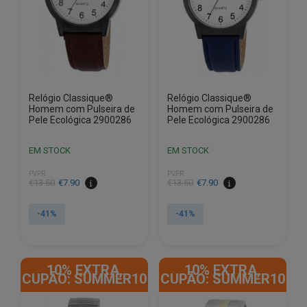
Relógio Classique®
Relógio Classique®
Homem com Pulseira de
Homem com Pulseira de
Pele Ecológica 2900286
Pele Ecológica 2900286
EM STOCK
EM STOCK
PVPR
PVPR
O
O
O
O
€
13.50
€
7.90
€
13.50
€
7.90
preço
preço
preço
preço
original
atual
original
atual
-41%
-41%
era:
é:
era:
é:
€13.50.
€7.90.
€13.50.
€7.90.
10% EXTRA,
10% EXTRA,
CUPÃO: SUMMER10
CUPÃO: SUMMER10