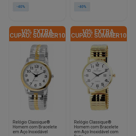
original
atual
original
atual
-40%
-40%
era:
é:
era:
é:
€17.50.
€10.50.
€17.50.
€10.50.
10% EXTRA,
10% EXTRA,
CUPÃO: SUMMER10
CUPÃO: SUMMER10
Relógio Classique®
Relógio Classique®
Homem com Bracelete
Homem com Bracelete
em Aço Inoxidável
em Aço Inoxidável com