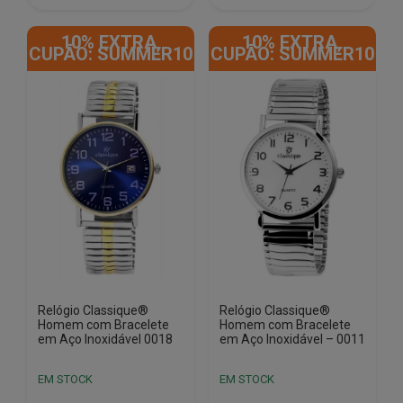
€22.90.
€9.50.
€22.90.
€12.50.
10% EXTRA,
10% EXTRA,
CUPÃO: SUMMER10
CUPÃO: SUMMER10
Relógio Classique®
Relógio Classique®
Homem com Bracelete
Homem com Bracelete
em Aço Inoxidável 0018
em Aço Inoxidável – 0011
EM STOCK
EM STOCK