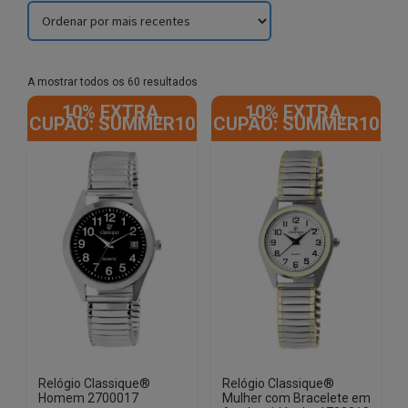
Sorted
A mostrar todos os 60 resultados
by
10% EXTRA,
10% EXTRA,
latest
CUPÃO: SUMMER10
CUPÃO: SUMMER10
Relógio Classique®
Relógio Classique®
Homem 2700017
Mulher com Bracelete em