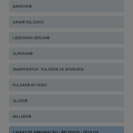
BARROW®
SAMI® RELÓGIOS
LIEBESKIND BERLIN®
SUPERGA®
SMARTWATCH - PULSEIRA DE ATIVIDADE
PULSAR® BY SEIKO
CLUSE®
MILLNER®
CAIXAS DE ARRUMAÇÃO - RELÓGIOS - ÓCULOS