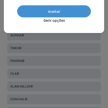
JUST®
Aceitar
Gerir opções
CLASIXX®
ADRINA®
TIMEX®
PIERRINI®
FILA®
ALAIN MILLER®
DONOVAL®