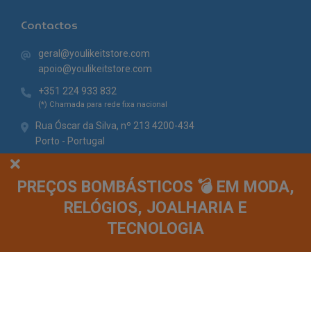
Contactos
geral@youlikeitstore.com
apoio@youlikeitstore.com
+351 224 933 832
(*) Chamada para rede fixa nacional
Rua Óscar da Silva, nº 213 4200-434
Porto - Portugal
PREÇOS BOMBÁSTICOS 💣 EM MODA,
RELÓGIOS, JOALHARIA E
TECNOLOGIA
© You Like It 2026 - Todos os direitos reservados. Loja online by
Site.pt