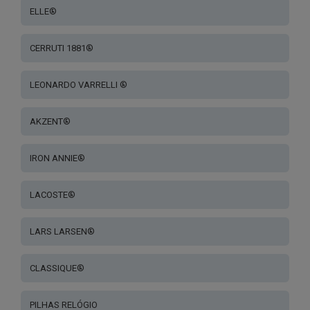
ELLE®
CERRUTI 1881®
LEONARDO VARRELLI ®
AKZENT®
IRON ANNIE®
LACOSTE®
LARS LARSEN®
CLASSIQUE®
PILHAS RELÓGIO