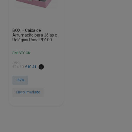
BOX – Caixa de
Arrumação para Jóias e
Relógios Rosa PD100
EM STOCK
PVPR
O
O
€
24.10
€
10.41
preço
preço
original
atual
-57%
era:
é:
€24.10.
€10.41.
Envio Imediato