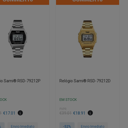
gio Sami® RSD-79212P
Relógio Sami® RSD-79212D
TOCK
EM STOCK
PVPR
O
O
1
€
17.01
€
39.01
€
18.91
preço
preço
al
original
atual
%
Envio Imediato
-52%
Envio Imediato