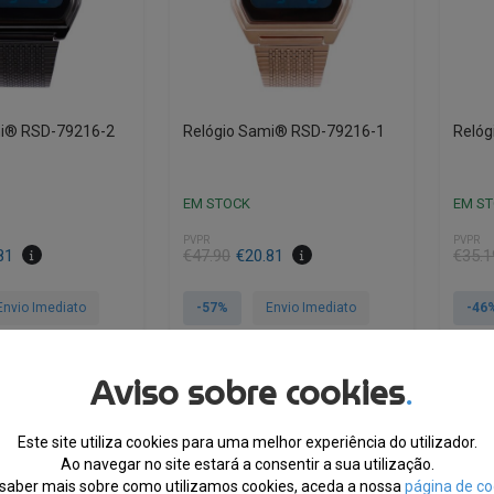
mi® RSD-79216-2
Relógio Sami® RSD-79216-1
Reló
EM STOCK
EM S
PVPR
PVPR
O
O
O
O
81
€
47.90
€
20.81
€
35.1
preço
preço
preço
preço
original
atual
origin
atual
Envio Imediato
-57%
Envio Imediato
-46
era:
é:
era:
é:
€47.90.
€20.81.
€35.1
€18.9
Aviso sobre cookies
.
TRA, CUPÃO:
10% EXTRA, CUPÃO:
10
MMER10
SUMMER10
Este site utiliza cookies para uma melhor experiência do utilizador.
Ao navegar no site estará a consentir a sua utilização.
saber mais sobre como utilizamos cookies, aceda a nossa
página de co