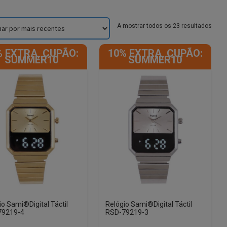
Sorte
A mostrar todos os 23 resultados
by
lates
% EXTRA, CUPÃO:
10% EXTRA, CUPÃO:
SUMMER10
SUMMER10
io Sami®Digital Táctil
Relógio Sami®Digital Táctil
79219-4
RSD-79219-3