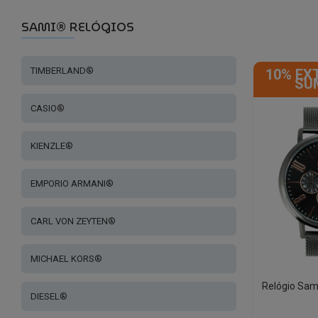
SAMI® RELÓGIOS
TIMBERLAND®
10% EX
SU
CASIO®
KIENZLE®
EMPORIO ARMANI®
CARL VON ZEYTEN®
MICHAEL KORS®
Relógio Sa
DIESEL®