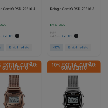
io Sami® RSD-79216-4
Relógio Sami® RSD-79216-3
TOCK
EM STOCK
PVPR
O
O
0
€
20.81
€
47.90
€
20.81
preço
preço
al
original
atual
%
Envio Imediato
-57%
Envio Imediato
era:
é:
0.
1.
€47.90.
€20.81.
% EXTRA, CUPÃO:
10% EXTRA, CUPÃO:
SUMMER10
SUMMER10