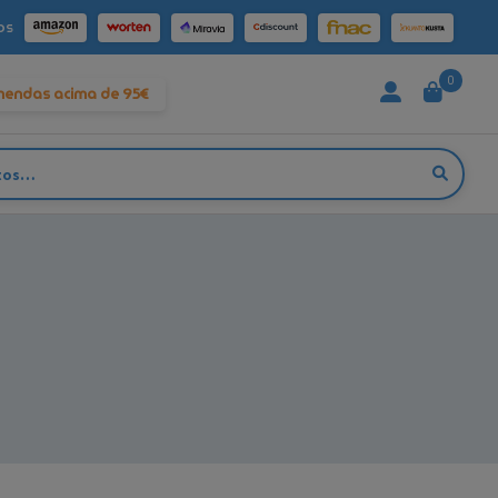
os
0
mendas acima de 95€