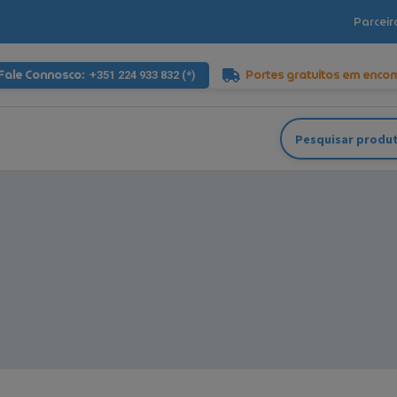
Parceir
Fale Connosco:
Portes gratuitos em enco
+351 224 933 832 (*)
Pesquisar
por: