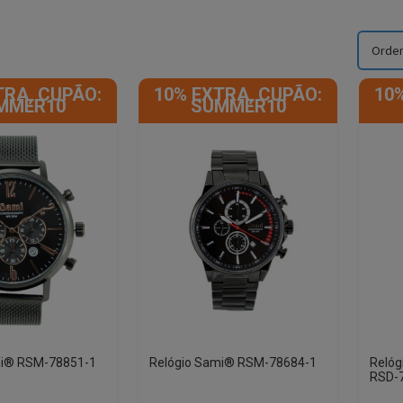
TRA, CUPÃO:
10% EXTRA, CUPÃO:
10
MMER10
SUMMER10
mi® RSM-78851-1
Relógio Sami® RSM-78684-1
Relóg
RSD-