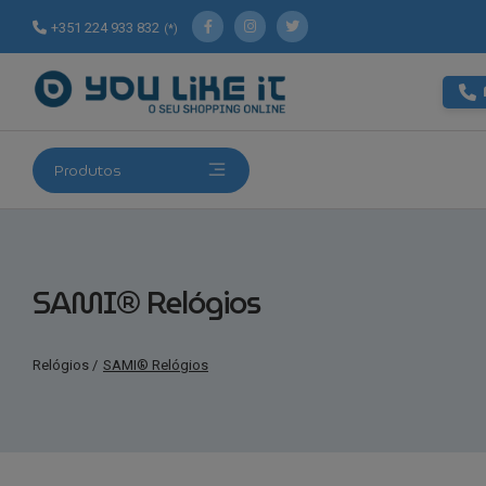
+351 224 933 832
(*)
Produtos
SAMI® Relógios
Relógios
/
SAMI® Relógios