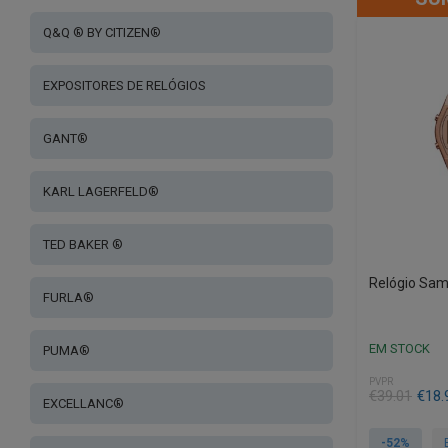
Q&Q ® BY CITIZEN®
EXPOSITORES DE RELÓGIOS
GANT®
KARL LAGERFELD®
TED BAKER ®
Relógio Sa
FURLA®
EM STOCK
PUMA®
PVPR
O
O
€
39.01
€
18.
EXCELLANC®
preço
preço
original
atual
-52%