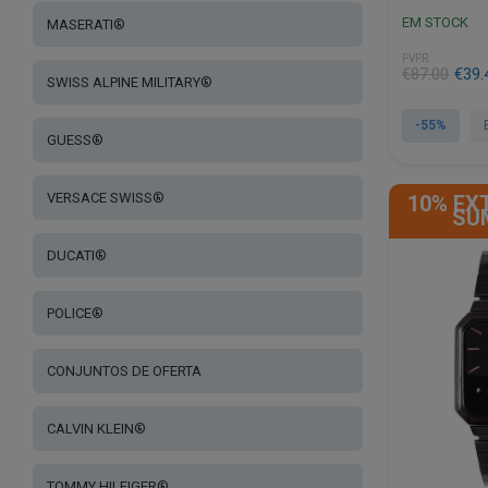
EM STOCK
MASERATI®
PVPR
O
O
€
87.00
€
39.
SWISS ALPINE MILITARY®
preço
preço
original
atual
-55%
GUESS®
era:
é:
€87.00.
€39.44.
VERSACE SWISS®
10% EX
SU
DUCATI®
POLICE®
CONJUNTOS DE OFERTA
CALVIN KLEIN®
TOMMY HILFIGER®