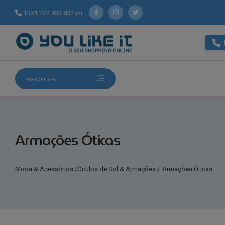
+351 224 933 832
(*)
Produtos
Armações Óticas
Moda & Acessórios
/
Óculos de Sol & Armações
/
Armações Óticas