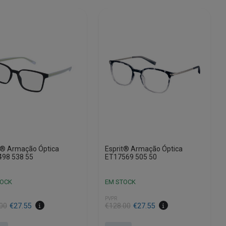
t® Armação Óptica
Esprit® Armação Óptica
98 538 55
ET17569 505 50
TOCK
EM STOCK
PVPR
O
O
00
€
27.55
€
128.00
€
27.55
preço
preço