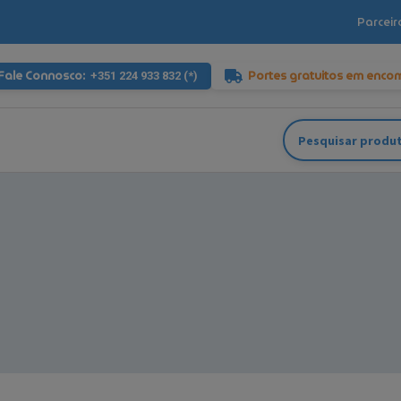
Parceir
Fale Connosco:
Portes gratuitos em enco
+351 224 933 832 (*)
Pesquisar
por: