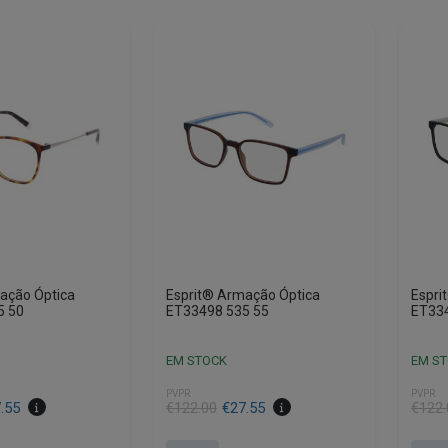
ação Óptica
Esprit® Armação Óptica
Espri
5 50
ET33498 535 55
ET334
EM STOCK
EM S
PVPR
PVPR
O
O
O
O
.55
€
122.00
€
27.55
€
122.
preço
preço
preço
preço