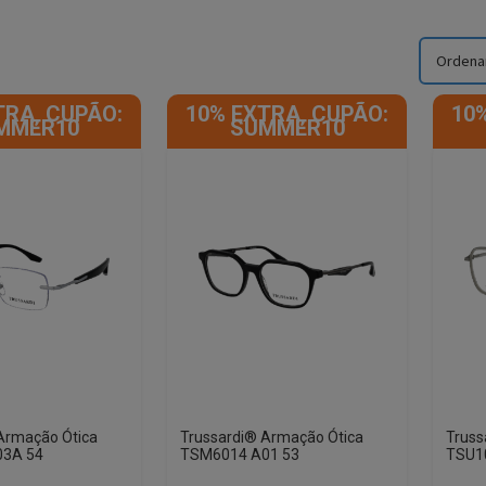
TRA, CUPÃO:
10% EXTRA, CUPÃO:
10
MMER10
SUMMER10
Armação Ótica
Trussardi® Armação Ótica
Truss
03A 54
TSM6014 A01 53
TSU10