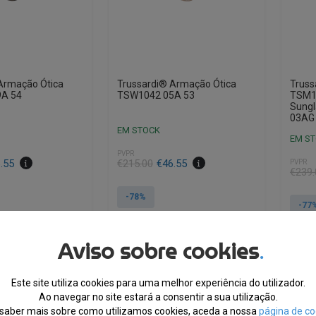
Armação Ótica
Trussardi® Armação Ótica
Truss
A 54
TSW1042 05A 53
TSM1
Sungl
03AG
EM STOCK
EM S
PVPR
O
O
.55
€
215.00
€
46.55
PVPR
O
O
€
239.
preço
preço
preço
preço
original
atual
-78%
origin
atual
-77
era:
é:
era:
é:
€215.00.
€46.55.
€239.
€56.0
Aviso sobre cookies
.
Este site utiliza cookies para uma melhor experiência do utilizador.
Ao navegar no site estará a consentir a sua utilização.
saber mais sobre como utilizamos cookies, aceda a nossa
página de co