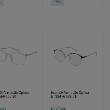
al
original
atual
%
-78%
era:
é:
00.
5.
€128.00.
€27.55.
t® Armação Óptica
Esprit® Armação Óptica
69 557 50
ET33476 538 51
TOCK
EM STOCK