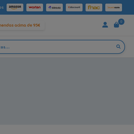
os
0
mendas acima de 95€