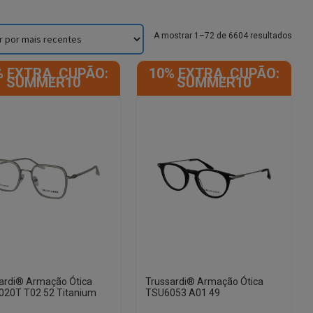
Sorte
A mostrar 1–72 de 6604 resultados
by
lates
% EXTRA, CUPÃO:
10% EXTRA, CUPÃO:
SUMMER10
SUMMER10
ardi® Armação Ótica
Trussardi® Armação Ótica
20T T02 52 Titanium
TSU6053 A01 49