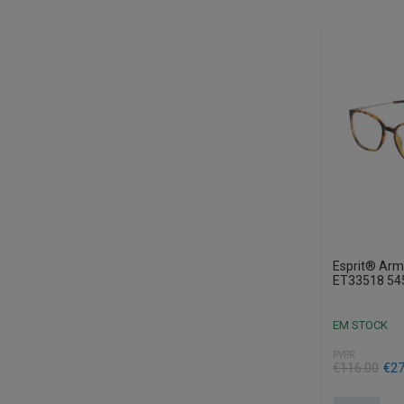
Esprit® Arm
ET33518 54
EM STOCK
PVPR
O
O
€
116.00
€
27
preço
preço