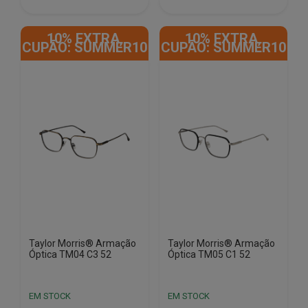
€220.00.
€31.50.
€220.00.
€31.50.
10% EXTRA,
10% EXTRA,
CUPÃO: SUMMER10
CUPÃO: SUMMER10
Taylor Morris® Armação
Taylor Morris® Armação
Óptica TM04 C3 52
Óptica TM05 C1 52
EM STOCK
EM STOCK