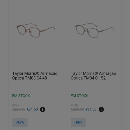
Taylor Morris® Armação
Taylor Morris® Armação
Óptica TM03 C4 48
Óptica TM04 C1 52
EM STOCK
EM STOCK
PVPR
PVPR
O
O
O
O
€
220.00
€
31.50
€
220.00
€
31.50
preço
preço
preço
preço
original
atual
original
atual
-86%
-86%
era:
é:
era:
é: