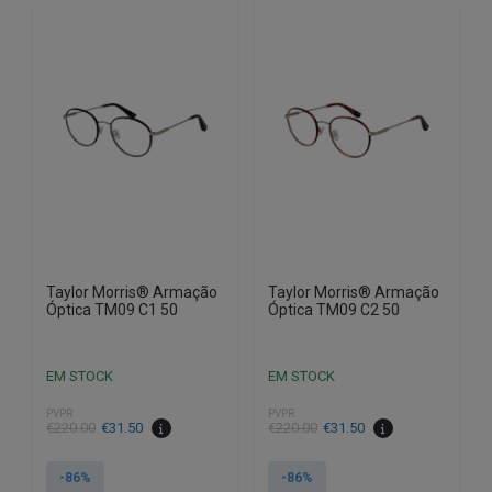
Taylor Morris® Armação
Taylor Morris® Armação
Óptica TM09 C1 50
Óptica TM09 C2 50
EM STOCK
EM STOCK
PVPR
PVPR
O
O
O
O
€
220.00
€
31.50
€
220.00
€
31.50
preço
preço
preço
preço
original
atual
original
atual
-86%
-86%