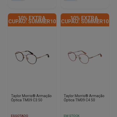
era:
é:
era:
é:
€220.00.
€31.50.
€220.00.
€31.50.
10% EXTRA,
10% EXTRA,
CUPÃO: SUMMER10
CUPÃO: SUMMER10
Taylor Morris® Armação
Taylor Morris® Armação
Óptica TM09 C3 50
Óptica TM09 C4 50
ESGOTADO
EM STOCK