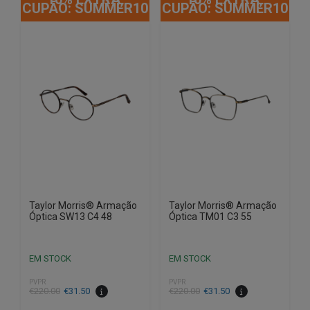
CUPÃO: SUMMER10
CUPÃO: SUMMER10
Taylor Morris® Armação
Taylor Morris® Armação
Óptica SW13 C4 48
Óptica TM01 C3 55
EM STOCK
EM STOCK
PVPR
PVPR
O
O
O
O
€
220.00
€
31.50
€
220.00
€
31.50
preço
preço
preço
preço