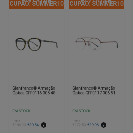
CUPÃO: SUMMER10
CUPÃO: SUMMER10
Gianfranco® Armação
Gianfranco® Armação
Óptica GFF0116 005 48
Óptica GFF0117 006 51
EM STOCK
EM STOCK
PVPR
PVPR
O
O
O
O
€
186.30
€
30.54
€
172.50
€
29.96
preço
preço
preço
preço