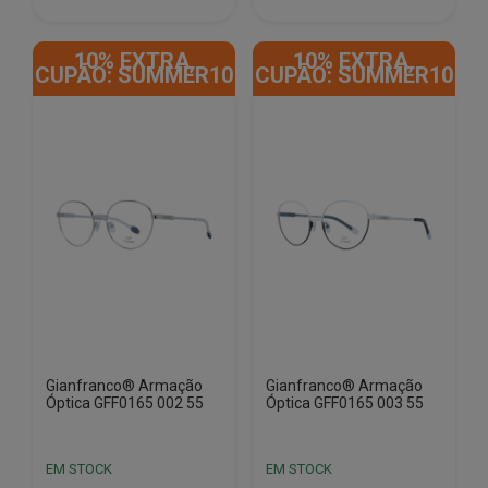
€169.05.
€30.54.
€265.65.
€34.39.
10% EXTRA,
10% EXTRA,
CUPÃO: SUMMER10
CUPÃO: SUMMER10
Gianfranco® Armação
Gianfranco® Armação
Óptica GFF0165 002 55
Óptica GFF0165 003 55
EM STOCK
EM STOCK