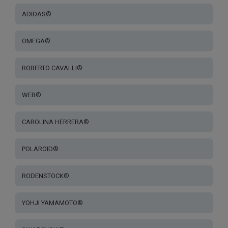
ADIDAS®
OMEGA®
ROBERTO CAVALLI®
WEB®
CAROLINA HERRERA®
POLAROID®
RODENSTOCK®
YOHJI YAMAMOTO®