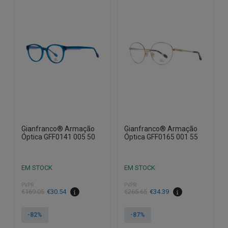
Gianfranco® Armação
Gianfranco® Armação
Óptica GFF0141 005 50
Óptica GFF0165 001 55
EM STOCK
EM STOCK
PVPR
PVPR
O
O
O
O
€
169.05
€
30.54
€
265.65
€
34.39
preço
preço
preço
preço
original
atual
original
atual
-82%
-87%
era:
é:
era:
é: