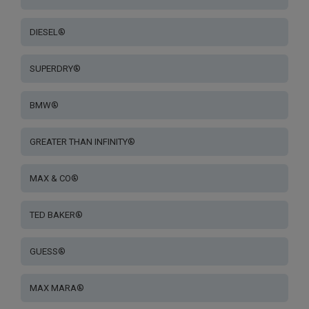
DIESEL®
SUPERDRY®
BMW®
GREATER THAN INFINITY®
MAX & CO®
TED BAKER®
GUESS®
MAX MARA®