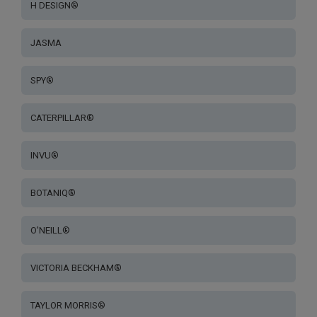
H DESIGN®
JASMA
SPY®
CATERPILLAR®
INVU®
BOTANIQ®
O'NEILL®
VICTORIA BECKHAM®
TAYLOR MORRIS®