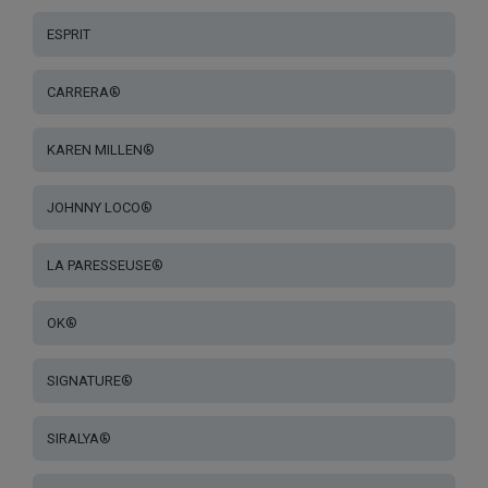
ESPRIT
CARRERA®
KAREN MILLEN®
JOHNNY LOCO®
LA PARESSEUSE®
OK®
SIGNATURE®
SIRALYA®