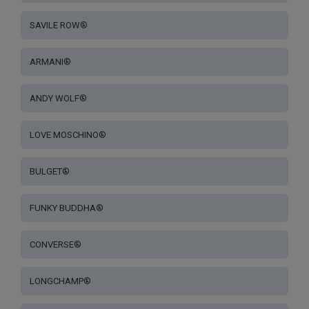
SAVILE ROW®
ARMANI®
ANDY WOLF®
LOVE MOSCHINO®
BULGET®
FUNKY BUDDHA®
CONVERSE®
LONGCHAMP®