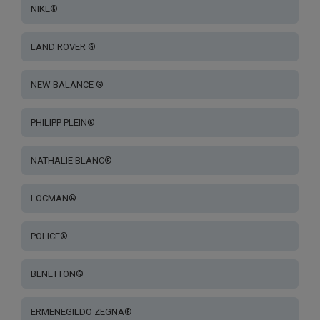
NIKE®
LAND ROVER ®
NEW BALANCE ®
PHILIPP PLEIN®
NATHALIE BLANC®
LOCMAN®
POLICE®
BENETTON®
ERMENEGILDO ZEGNA®