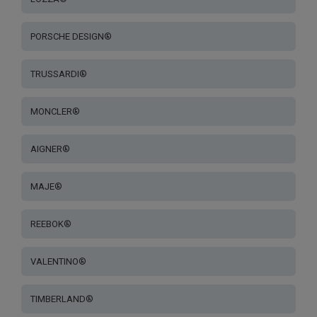
PORSCHE DESIGN®
TRUSSARDI®
MONCLER®
AIGNER®
MAJE®
REEBOK®
VALENTINO®
TIMBERLAND®