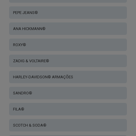
PEPE JEANS®
ANA HICKMANN®
ROXY®
ZADIG & VOLTAIRE®
HARLEY-DAVIDSON® ARMAÇÕES
SANDRO®
FILA®
SCOTCH & SODA®