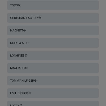
TODS®
CHRISTIAN LACROIX®
HACKETT®
MORE & MORE
LONGINES®
NINA RICCI®
TOMMY HILFIGER®
EMILIO PUCCI®
LOZZA®