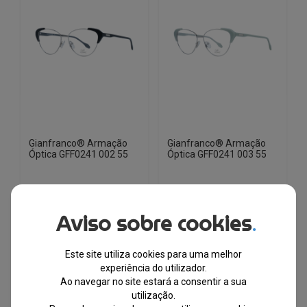
Gianfranco® Armação
Gianfranco® Armação
Óptica GFF0241 002 55
Óptica GFF0241 003 55
EM STOCK
EM STOCK
Aviso sobre cookies
.
PVPR
PVPR
O
O
O
O
€
175.95
€
34.39
€
175.95
€
30.54
preço
preço
preço
preço
Este site utiliza cookies para uma melhor
original
atual
original
atual
-80%
-83%
experiência do utilizador.
era:
é:
era:
é:
Ao navegar no site estará a consentir a sua
€175.95.
€34.39.
€175.95.
€30.54.
utilização.