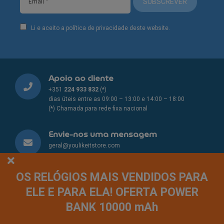
SUBSCREVER
Li e aceito a política de privacidade deste website.
Apoio ao cliente
+351
224 933 832
(*)
dias úteis entre as 09:00 – 13:00 e 14:00 – 18:00
(*) Chamada para rede fixa nacional
Envie-nos uma mensagem
geral@youlikeitstore.com
Pagamento seguro
OS RELÓGIOS MAIS VENDIDOS PARA
Métodos de pagamento seguros
ELE E PARA ELA! OFERTA POWER
BANK 10000 mAh