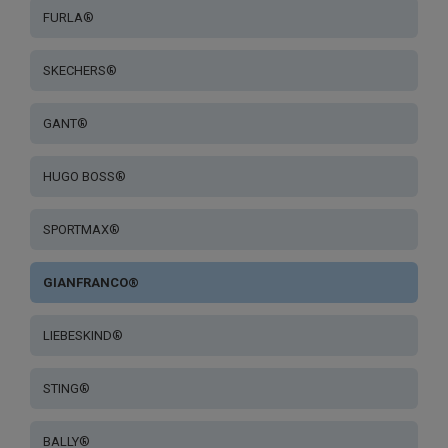
FURLA®
SKECHERS®
GANT®
HUGO BOSS®
SPORTMAX®
GIANFRANCO®
LIEBESKIND®
STING®
BALLY®