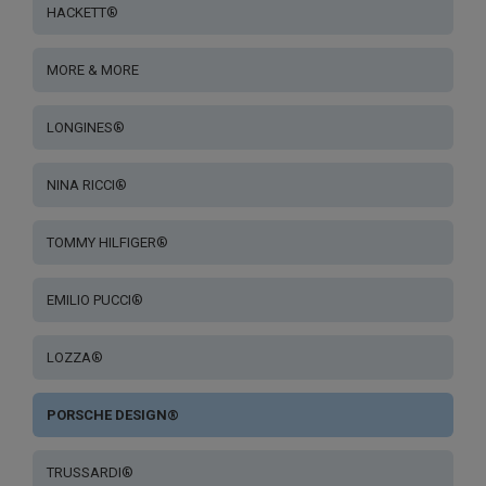
HACKETT®
MORE & MORE
LONGINES®
NINA RICCI®
TOMMY HILFIGER®
EMILIO PUCCI®
LOZZA®
PORSCHE DESIGN®
TRUSSARDI®