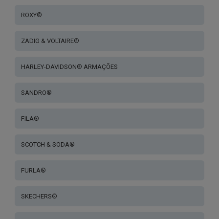
ROXY®
ZADIG & VOLTAIRE®
HARLEY-DAVIDSON® ARMAÇÕES
SANDRO®
FILA®
SCOTCH & SODA®
FURLA®
SKECHERS®