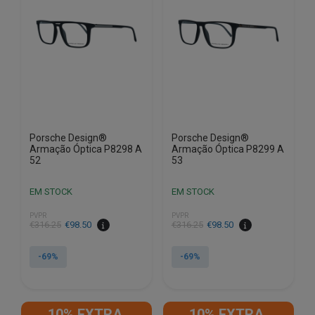
Porsche Design®
Porsche Design®
Armação Óptica P8298 A
Armação Óptica P8299 A
52
53
EM STOCK
EM STOCK
PVPR
PVPR
O
O
O
O
€
316.25
€
98.50
€
316.25
€
98.50
preço
preço
preço
preço
original
atual
original
atual
-69%
-69%
era:
é:
era:
é:
€316.25.
€98.50.
€316.25.
€98.50.
10% EXTRA,
10% EXTRA,