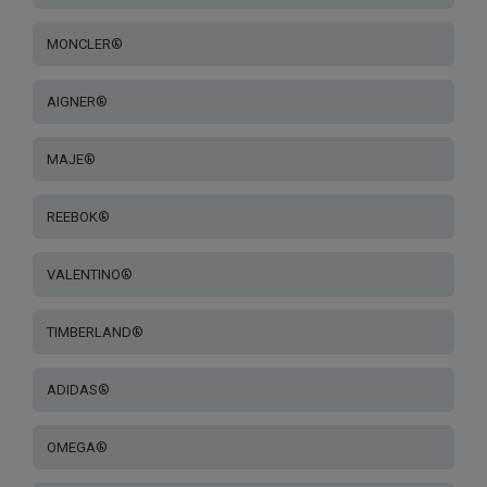
MONCLER®
AIGNER®
MAJE®
REEBOK®
VALENTINO®
TIMBERLAND®
ADIDAS®
OMEGA®