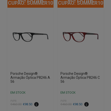
CUPÃO: SUMMER10
CUPÃO: SUMMER10
Porsche Design®
Porsche Design®
Armação Óptica P8246 A
Armação Óptica P8246 C
56
56
EM STOCK
EM STOCK
PVPR
PVPR
O
O
O
O
€
460.00
€
98.50
€
460.00
€
98.50
preço
preço
preço
preço