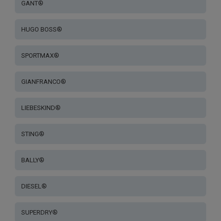
GANT®
HUGO BOSS®
SPORTMAX®
GIANFRANCO®
LIEBESKIND®
STING®
BALLY®
DIESEL®
SUPERDRY®