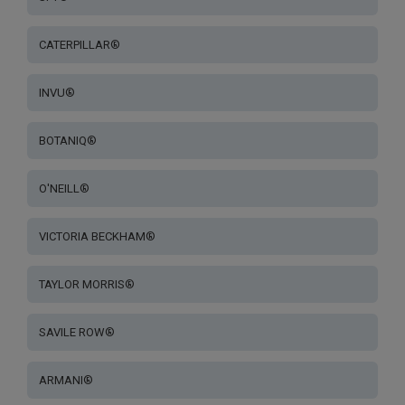
CATERPILLAR®
INVU®
BOTANIQ®
O'NEILL®
VICTORIA BECKHAM®
TAYLOR MORRIS®
SAVILE ROW®
ARMANI®