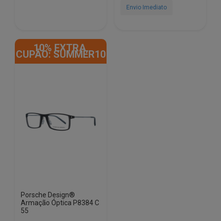
€402.50.
€98.50.
€483.00.
€98.50.
Envio Imediato
10% EXTRA,
CUPÃO: SUMMER10
Porsche Design®
Armação Óptica P8384 C
55