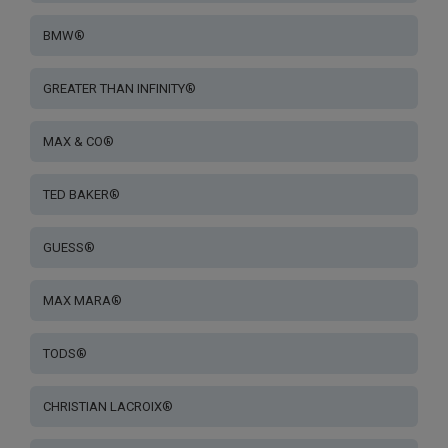
BMW®
GREATER THAN INFINITY®
MAX & CO®
TED BAKER®
GUESS®
MAX MARA®
TODS®
CHRISTIAN LACROIX®