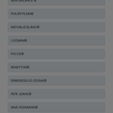
NEW BALANCE ®
PHILIPP PLEIN®
NATHALIE BLANC®
LOCMAN®
POLICE®
BENETTON®
ERMENEGILDO ZEGNA®
PEPE JEANS®
ANA HICKMANN®