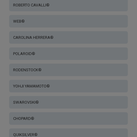
ROBERTO CAVALLI®
WEB®
CAROLINA HERRERA®
POLAROID®
RODENSTOCK®
YOHJI YAMAMOTO®
SWAROVSKI®
CHOPARD®
QUIKSILVER®