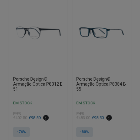
Porsche Design®
Porsche Design®
Armação Óptica P8312 E
Armação Óptica P8384 B
51
55
EM STOCK
EM STOCK
PVPR
PVPR
O
O
O
O
€
402.50
€
98.50
€
483.00
€
98.50
preço
preço
preço
preço
original
atual
original
atual
-76%
-80%
era:
é:
era:
é: