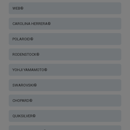
WEB®
CAROLINA HERRERA®
POLAROID®
RODENSTOCK®
YOHJI YAMAMOTO®
SWAROVSKI®
CHOPARD®
QUIKSILVER®