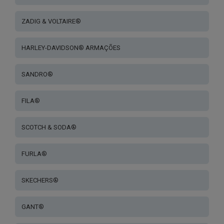
ZADIG & VOLTAIRE®
HARLEY-DAVIDSON® ARMAÇÕES
SANDRO®
FILA®
SCOTCH & SODA®
FURLA®
SKECHERS®
GANT®