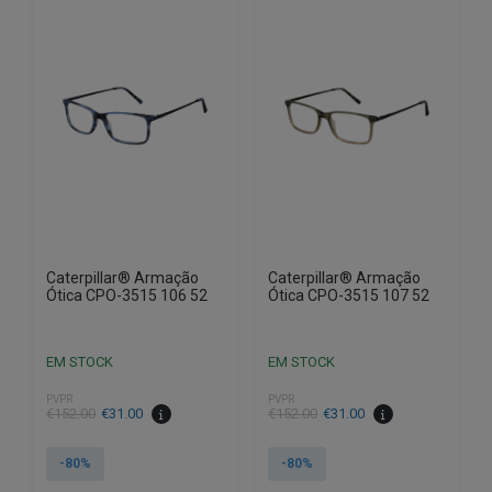
Caterpillar® Armação
Caterpillar® Armação
Ótica CPO-3515 106 52
Ótica CPO-3515 107 52
EM STOCK
EM STOCK
PVPR
PVPR
O
O
O
O
€
152.00
€
31.00
€
152.00
€
31.00
preço
preço
preço
preço
original
atual
original
atual
-80%
-80%
era:
é:
era:
é: