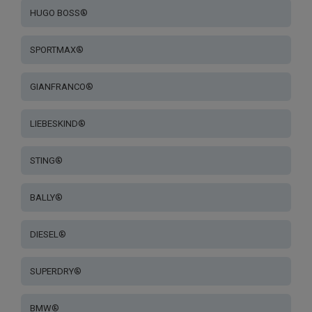
HUGO BOSS®
SPORTMAX®
GIANFRANCO®
LIEBESKIND®
STING®
BALLY®
DIESEL®
SUPERDRY®
BMW®