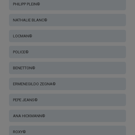
PHILIPP PLEIN®
NATHALIE BLANC®
LOCMAN®
POLICE®
BENETTON®
ERMENEGILDO ZEGNA®
PEPE JEANS®
ANA HICKMANN®
ROXY®