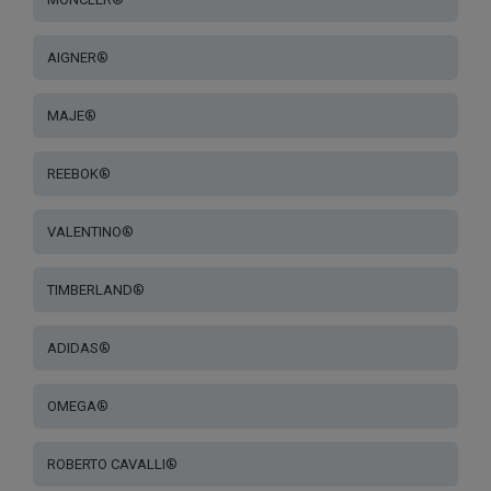
AIGNER®
MAJE®
REEBOK®
VALENTINO®
TIMBERLAND®
ADIDAS®
OMEGA®
ROBERTO CAVALLI®