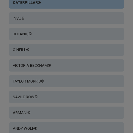
CATERPILLAR®
INVU®
BOTANIQ®
O'NEILL®
VICTORIA BECKHAM®
TAYLOR MORRIS®
SAVILE ROW®
ARMANI®
ANDY WOLF®