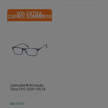
€152.00.
€31.00.
€152.00.
€31.00.
10% EXTRA,
CUPÃO: SUMMER10
Caterpillar® Armação
Ótica CPO-3509 106 54
EM STOCK