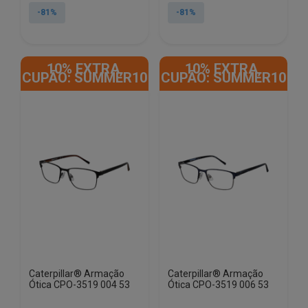
original
atual
original
atual
-81%
-81%
era:
é:
era:
é:
€165.00.
€31.00.
€165.00.
€31.00.
10% EXTRA,
10% EXTRA,
CUPÃO: SUMMER10
CUPÃO: SUMMER10
Caterpillar® Armação
Caterpillar® Armação
Ótica CPO-3519 004 53
Ótica CPO-3519 006 53