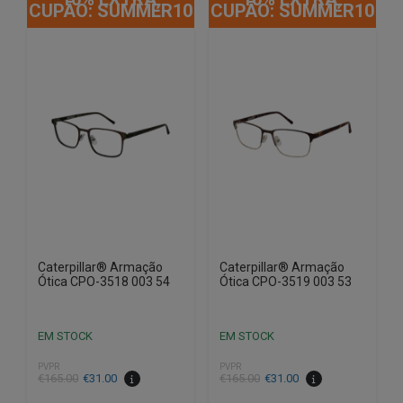
CUPÃO: SUMMER10
CUPÃO: SUMMER10
Caterpillar® Armação
Caterpillar® Armação
Ótica CPO-3518 003 54
Ótica CPO-3519 003 53
EM STOCK
EM STOCK
PVPR
PVPR
O
O
O
O
€
165.00
€
31.00
€
165.00
€
31.00
preço
preço
preço
preço