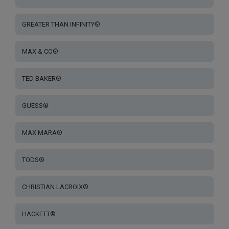
GREATER THAN INFINITY®
MAX & CO®
TED BAKER®
GUESS®
MAX MARA®
TODS®
CHRISTIAN LACROIX®
HACKETT®