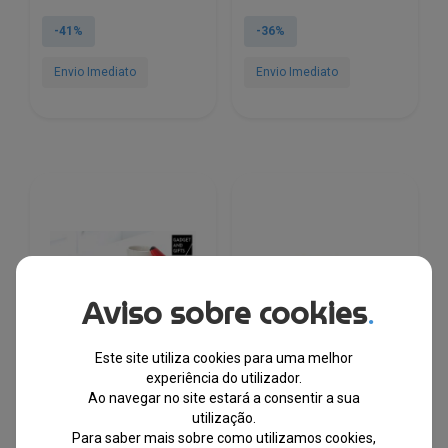
preço
preço
preço
preço
original
atual
original
atual
-41%
-36%
era:
é:
era:
é:
€16.52.
€9.68.
€10.66.
€6.79.
Envio Imediato
Envio Imediato
Aviso sobre cookies
.
Este site utiliza cookies para uma melhor
experiência do utilizador.
Ao navegar no site estará a consentir a sua
utilização.
Para saber mais sobre como utilizamos cookies,