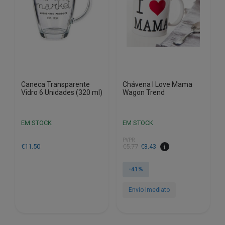
Caneca Transparente
Chávena I Love Mama
Vidro 6 Unidades (320 ml)
Wagon Trend
EM STOCK
EM STOCK
PVPR
O
O
€
11.50
€
5.77
€
3.43
preço
preço
original
atual
-41%
era:
é:
€5.77.
€3.43.
Envio Imediato