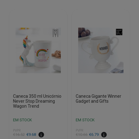
Caneca 350 ml Unicórnio
Caneca Gigante Winner
Never Stop Dreaming
Gadget and Gifts
Wagon Trend
EM STOCK
EM STOCK
PVPR
PVPR
O
O
O
O
€
16.52
€
9.68
€
10.66
€
6.79