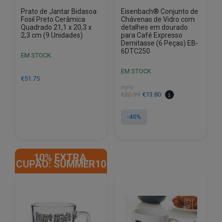
Prato de Jantar Bidasoa
Eisenbach® Conjunto de
Fosil Preto Cerâmica
Chávenas de Vidro com
Quadrado 21,1 x 20,3 x
detalhes em dourado
2,3 cm (9 Unidades)
para Café Expresso
Demitasse (6 Peças) EB-
6DTC250
EM STOCK
EM STOCK
€
51.75
PVPR
O
O
€
22.99
€
13.80
preço
preço
original
atual
-40%
era:
é:
€22.99.
€13.80.
10% EXTRA,
CUPÃO: SUMMER10