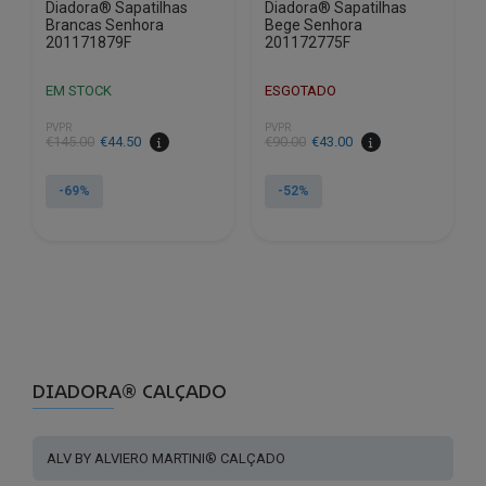
Diadora® Sapatilhas
Diadora® Sapatilhas
Brancas Senhora
Bege Senhora
201171879F
201172775F
EM STOCK
ESGOTADO
PVPR
PVPR
€
145.00
€
44.50
€
90.00
€
43.00
-69%
-52%
This
This
product
product
has
has
multiple
multiple
variants.
variants.
The
The
options
DIADORA® CALÇADO
options
may
may
be
be
ALV BY ALVIERO MARTINI® CALÇADO
chosen
chosen