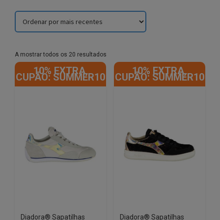
Sorted
A mostrar todos os 20 resultados
by
10% EXTRA,
10% EXTRA,
latest
CUPÃO: SUMMER10
CUPÃO: SUMMER10
Diadora® Sapatilhas
Diadora® Sapatilhas