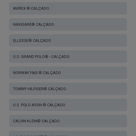
on
on
the
AVIREX ® CALÇADO
the
product
product
page
page
NAVIGARE® CALÇADO
ELLESSE® CALÇADO
U.S. GRAND POLO® - CALÇADO
NORWAY1963 ® CALÇADO
TOMMY HILFIGER® CALÇADO
U.S. POLO ASSN.® CALÇADO
CALVIN KLEIN® CALÇADO