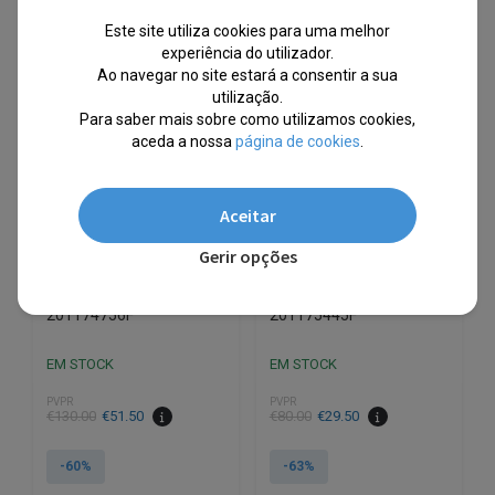
variants.
variants.
Este site utiliza cookies para uma melhor
The
The
experiência do utilizador.
options
options
Ao navegar no site estará a consentir a sua
may
may
utilização.
be
be
Para saber mais sobre como utilizamos cookies,
chosen
chosen
aceda a nossa
página de cookies
.
on
on
the
the
Aceitar
product
product
page
page
Gerir opções
Diadora® Sapatilhas
Diadora® Sapatilhas
Brancas Senhora
Brancas Senhora
201174756F
201175445F
EM STOCK
EM STOCK
PVPR
PVPR
€
130.00
€
51.50
€
80.00
€
29.50
-60%
-63%