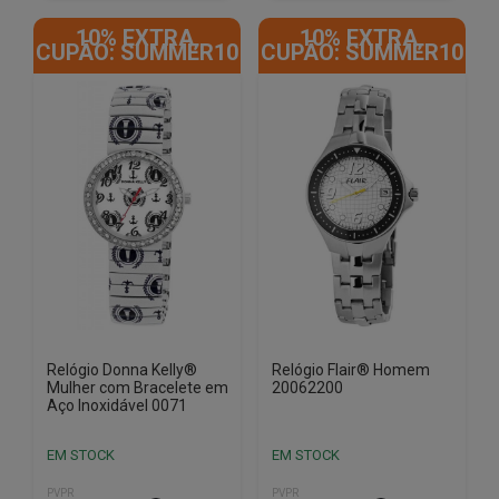
10% EXTRA,
10% EXTRA,
CUPÃO: SUMMER10
CUPÃO: SUMMER10
Relógio Donna Kelly®
Relógio Flair® Homem
Mulher com Bracelete em
20062200
Aço Inoxidável 0071
EM STOCK
EM STOCK
PVPR
PVPR