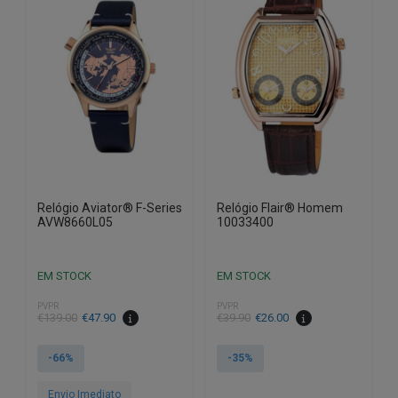
Relógio Aviator® F-Series
Relógio Flair® Homem
AVW8660L05
10033400
EM STOCK
EM STOCK
PVPR
PVPR
O
O
O
O
€
139.00
€
47.90
€
39.90
€
26.00
preço
preço
preço
preço
original
atual
original
atual
-66%
-35%
era:
é:
era:
é:
€139.00.
€47.90.
€39.90.
€26.00.
Envio Imediato