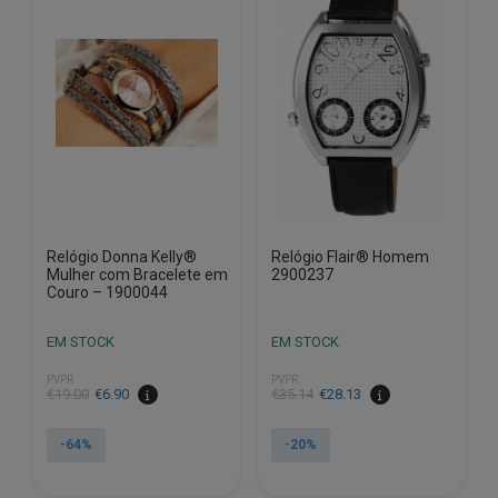
Relógio Donna Kelly®
Relógio Flair® Homem
Mulher com Bracelete em
2900237
Couro – 1900044
EM STOCK
EM STOCK
PVPR
PVPR
O
O
O
O
€
19.00
€
6.90
€
35.14
€
28.13
preço
preço
preço
preço
original
atual
original
atual
-64%
-20%
era:
é:
era:
é:
€19.00.
€6.90.
€35.14.
€28.13.