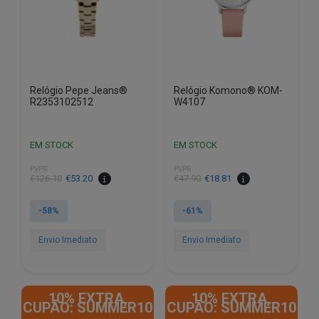
Relógio Pepe Jeans®
Relógio Komono® KOM-
R2353102512
W4107
EM STOCK
EM STOCK
PVPR
PVPR
O
O
O
O
€
126.10
€
53.20
€
47.90
€
18.81
preço
preço
preço
preço
original
atual
original
atual
-58%
-61%
era:
é:
era:
é:
€126.10.
€53.20.
€47.90.
€18.81.
Envio Imediato
Envio Imediato
10% EXTRA,
10% EXTRA,
CUPÃO: SUMMER10
CUPÃO: SUMMER10