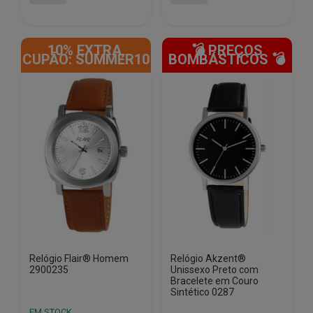
era:
é:
era:
é:
€29.23.
€13.50.
€29.32.
€16.88.
10% EXTRA,
💣 PREÇOS
CUPÃO: SUMMER10
BOMBÁSTICOS 💣
Relógio Flair® Homem
Relógio Akzent®
2900235
Unissexo Preto com
Bracelete em Couro
Sintético 0287
EM STOCK