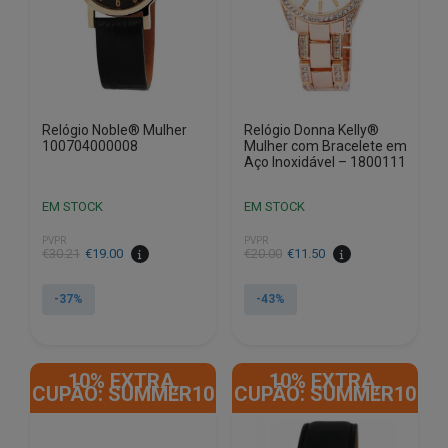
Relógio Noble® Mulher
Relógio Donna Kelly®
100704000008
Mulher com Bracelete em
Aço Inoxidável – 1800111
EM STOCK
EM STOCK
PVPR
PVPR
O
O
O
O
€
30.21
€
19.00
€
20.00
€
11.50
preço
preço
preço
preço
original
atual
original
atual
-37%
-43%
era:
é:
era:
é:
€30.21.
€19.00.
€20.00.
€11.50.
10% EXTRA,
10% EXTRA,
CUPÃO: SUMMER10
CUPÃO: SUMMER10