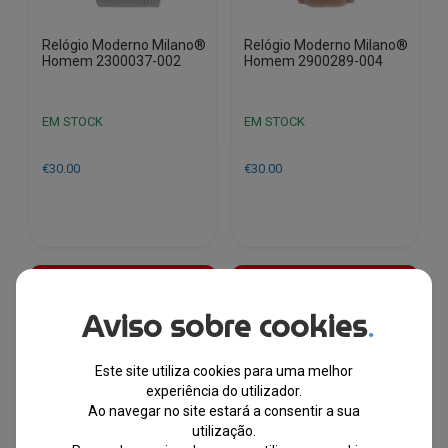
Relógio Moderno Milano®
Relógio Moderno Milano®
Homem 2300037-002
Homem 2900289-004
EM STOCK
EM STOCK
€
30.00
€
30.00
💣 PREÇOS
💣 PREÇOS
BOMBÁSTICOS 💣
BOMBÁSTICOS 💣
Aviso sobre cookies
.
Este site utiliza cookies para uma melhor
experiência do utilizador.
Ao navegar no site estará a consentir a sua
utilização.