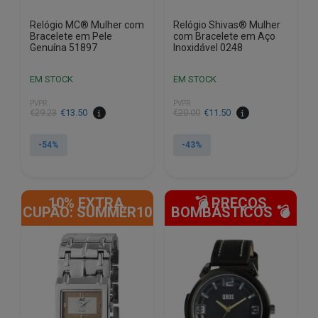
Relógio MC® Mulher com
Relógio Shivas® Mulher
Bracelete em Pele
com Bracelete em Aço
Genuína 51897
Inoxidável 0248
EM STOCK
EM STOCK
PVPR
PVPR
O
O
O
O
€
29.23
€
13.50
€
20.00
€
11.50
preço
preço
preço
preço
original
atual
original
atual
-54%
-43%
era:
é:
era:
é:
€29.23.
€13.50.
€20.00.
€11.50.
10% EXTRA,
💣 PREÇOS
CUPÃO: SUMMER10
BOMBÁSTICOS 💣