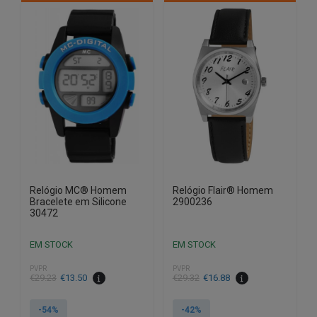
Relógio MC® Homem
Relógio Flair® Homem
Bracelete em Silicone
2900236
30472
EM STOCK
EM STOCK
PVPR
PVPR
O
O
O
O
€
29.23
€
13.50
€
29.32
€
16.88
preço
preço
preço
preço
original
atual
original
atual
-54%
-42%