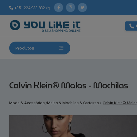
+351 224 933 832
(*)
Produtos
Calvin Klein® Malas - Mochilas
Moda & Acessórios
/
Malas & Mochilas & Carteiras
/
Calvin Klein® Mala