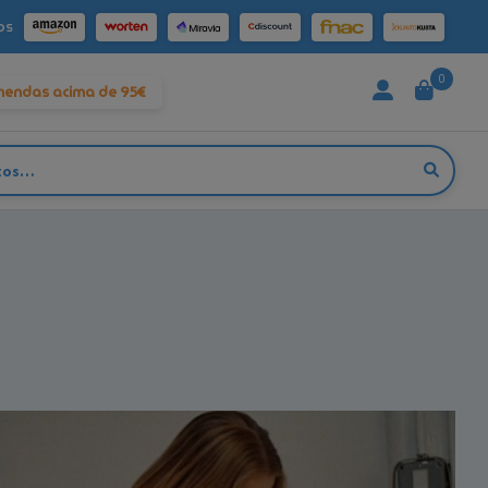
os
0
mendas acima de 95€