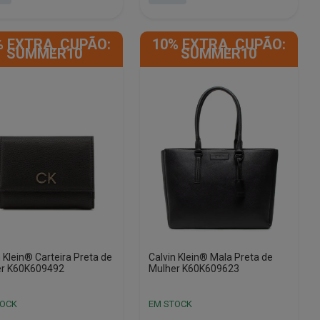
This
product
% EXTRA, CUPÃO:
10% EXTRA, CUPÃO:
has
SUMMER10
SUMMER10
e
multiple
.
variants.
The
options
may
be
chosen
on
the
product
page
n Klein® Carteira Preta de
Calvin Klein® Mala Preta de
er K60K609492
Mulher K60K609623
TOCK
EM STOCK