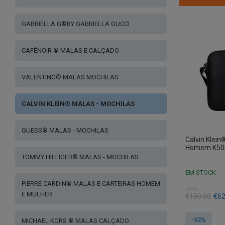
GABRIELLA G®BY GABRIELLA GUCCI
CAFÈNOIR ® MALAS E CALÇADO
VALENTINO® MALAS MOCHILAS
CALVIN KLEIN® MALAS - MOCHILAS
GUESS® MALAS - MOCHILAS
Calvin Klein
Homem K50
TOMMY HILFIGER® MALAS - MOCHILAS
EM STOCK
PIERRE CARDIN® MALAS E CARTEIRAS HOMEM
PVPR
E MULHER
€
130.00
€
62
-52%
MICHAEL KORS ® MALAS CALÇADO