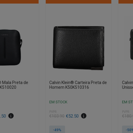
® Mala Preta de
Calvin Klein® Carteira Preta de
Calvi
K510020
Homem K50K510316
Uniss
EM STOCK
EM S
PVPR
PVPR
.50
€
103.90
€
52.50
€
180.
-49%
-50