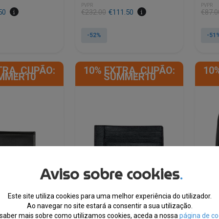
PVPR
PVPR
50
€
232.00
€
111.50
€
87.0
-52%
-51
This
This
product
product
TRA, CUPÃO:
10% EXTRA, CUPÃO:
10
has
has
MMER10
SUMMER10
multiple
multipl
variants.
variants
The
The
options
options
may
may
be
be
chosen
chosen
on
on
the
the
Aviso sobre cookies
.
product
product
page
page
Este site utiliza cookies para uma melhor experiência do utilizador.
Ao navegar no site estará a consentir a sua utilização.
saber mais sobre como utilizamos cookies, aceda a nossa
página de co
® Carteira Preta
Calvin Klein® Porta Cartões
Calvi