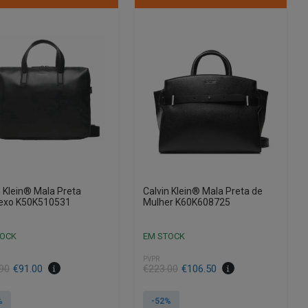
n Klein® Mala Preta
Calvin Klein® Mala Preta de
exo K50K510531
Mulher K60K608725
TOCK
EM STOCK
PVPR
90
€
91.00
€
223.00
€
106.50
%
-52%