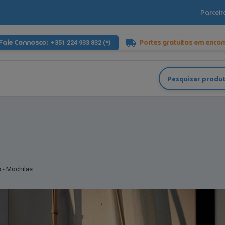
Parceir
Fale Connosco:
Portes gratuitos em enco
+351 224 933 832 (*)
Pesquisar
por:
s - Mochilas