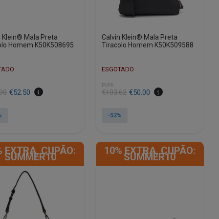
page
n Klein® Mala Preta
Calvin Klein® Mala Preta
colo Homem K50K508695
Tiracolo Homem K50K509588
TADO
ESGOTADO
PVPR
90
€
52.50
€
103.62
€
50.00
%
-52%
This
product
% EXTRA, CUPÃO:
10% EXTRA, CUPÃO:
has
SUMMER10
SUMMER10
e
multiple
.
variants.
The
options
may
be