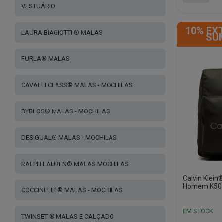
VESTUÁRIO
This
product
10% EX
has
LAURA BIAGIOTTI ® MALAS
SU
multiple
variants.
FURLA® MALAS
The
options
may
CAVALLI CLASS® MALAS - MOCHILAS
be
chosen
BYBLOS® MALAS - MOCHILAS
on
the
DESIGUAL® MALAS - MOCHILAS
product
page
RALPH LAUREN® MALAS MOCHILAS
Calvin Klein
Homem K50
COCCINELLE® MALAS - MOCHILAS
EM STOCK
TWINSET ® MALAS E CALÇADO