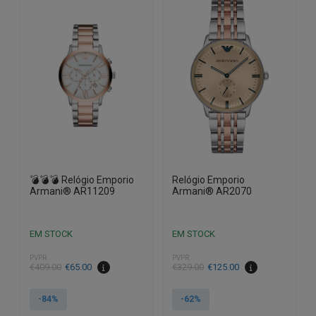
💣💣💣 Relógio Emporio
Relógio Emporio
Armani® AR11209
Armani® AR2070
EM STOCK
EM STOCK
PVPR
PVPR
O
O
O
O
€
409.00
€
65.00
€
329.00
€
125.00
preço
preço
preço
preço
original
atual
original
atual
-84%
-62%
era:
é:
era:
é: