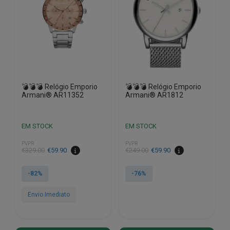
💣💣💣 Relógio Emporio
💣💣💣 Relógio Emporio
Armani® AR11352
Armani® AR1812
EM STOCK
EM STOCK
PVPR
PVPR
O
O
O
O
€
329.00
€
59.90
€
249.00
€
59.90
preço
preço
preço
preço
original
atual
original
atual
-82%
-76%
era:
é:
era:
é:
€329.00.
€59.90.
€249.00.
€59.90.
Envio Imediato