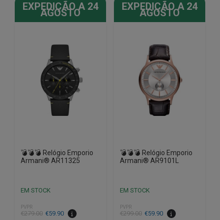
EXPEDIÇÃO A 24
EXPEDIÇÃO A 24
AGOSTO
AGOSTO
💣💣💣 Relógio Emporio
💣💣💣 Relógio Emporio
Armani® AR11325
Armani® AR9101L
EM STOCK
EM STOCK
PVPR
PVPR
O
O
O
O
€
279.00
€
59.90
€
299.00
€
59.90