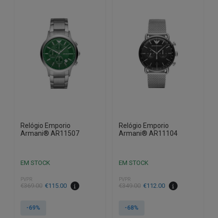
Relógio Emporio
Relógio Emporio
Armani® AR11507
Armani® AR11104
EM STOCK
EM STOCK
PVPR
PVPR
O
O
O
O
€
369.00
€
115.00
€
349.00
€
112.00
preço
preço
preço
preço
original
atual
original
atual
-69%
-68%
era:
é:
era:
é: