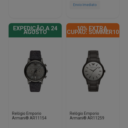
€409.00.
€65.00.
€329.00.
€125.00.
Envio Imediato
EXPEDIÇÃO A 24
10% EXTRA,
AGOSTO
CUPÃO: SUMMER10
Relógio Emporio
Relógio Emporio
Armani® AR11154
Armani® AR11259