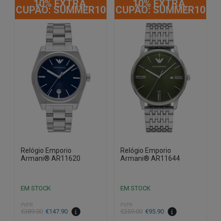
10% EXTRA,
10% EXTRA,
CUPÃO: SUMMER10
CUPÃO: SUMMER10
Relógio Emporio
Relógio Emporio
Armani® AR11620
Armani® AR11644
EM STOCK
EM STOCK
PVPR
PVPR
O
O
O
O
€
389.00
€
147.90
€
259.00
€
95.90