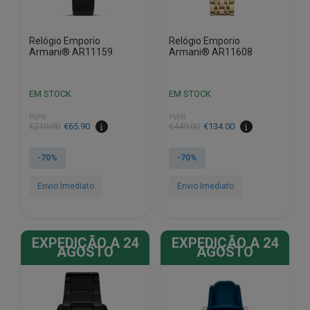
Relógio Emporio
Relógio Emporio
Armani® AR11159
Armani® AR11608
EM STOCK
EM STOCK
PVPR
PVPR
O
O
O
O
€
219.00
€
65.90
€
449.00
€
134.00
preço
preço
preço
preço
original
atual
original
atual
-70%
-70%
era:
é:
era:
é:
€219.00.
€65.90.
€449.00.
€134.00.
Envio Imediato
Envio Imediato
EXPEDIÇÃO A 24
EXPEDIÇÃO A 24
AGOSTO
AGOSTO