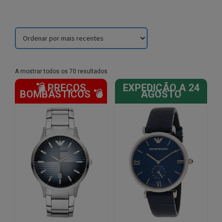
Sorted
A mostrar todos os 70 resultados
by
💣 PREÇOS
EXPEDIÇÃO A 24
latest
BOMBÁSTICOS 💣
AGOSTO