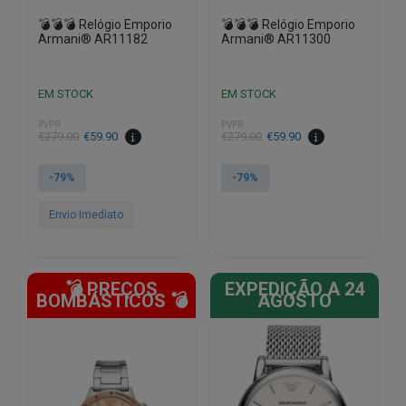
💣💣💣 Relógio Emporio
💣💣💣 Relógio Emporio
Armani® AR11182
Armani® AR11300
EM STOCK
EM STOCK
PVPR
PVPR
O
O
O
O
€
279.00
€
59.90
€
279.00
€
59.90
preço
preço
preço
preço
original
atual
original
atual
-79%
-79%
era:
é:
era:
é:
€279.00.
€59.90.
€279.00.
€59.90.
Envio Imediato
💣 PREÇOS
EXPEDIÇÃO A 24
BOMBÁSTICOS 💣
AGOSTO