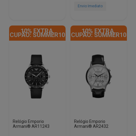
€369.00.
€115.00.
€349.00.
€112.00.
Envio Imediato
10% EXTRA,
10% EXTRA,
CUPÃO: SUMMER10
CUPÃO: SUMMER10
Relógio Emporio
Relógio Emporio
Armani® AR11243
Armani® AR2432