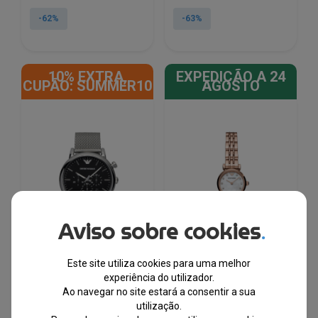
preço
preço
preço
preço
original
atual
original
atual
-62%
-63%
era:
é:
era:
é:
€389.00.
€147.90.
€259.00.
€95.90.
10% EXTRA,
EXPEDIÇÃO A 24
CUPÃO: SUMMER10
AGOSTO
Aviso sobre cookies
.
Este site utiliza cookies para uma melhor
experiência do utilizador.
Relógio Emporio
Relógio Emporio
Ao navegar no site estará a consentir a sua
Armani® AR1811
Armani® AR11203
utilização.