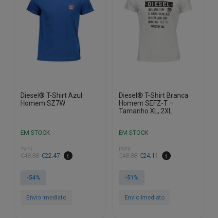
may
may
be
be
chosen
chosen
on
on
the
the
product
product
page
page
Diesel® T-Shirt Azul
Diesel® T-Shirt Branca
Homem SZ7W
Homem SEFZ-T –
Tamanho XL, 2XL
EM STOCK
EM STOCK
PVPR
PVPR
€
48.88
€
22.47
€
48.88
€
24.11
-54%
-51%
Envio Imediato
Envio Imediato
This
This