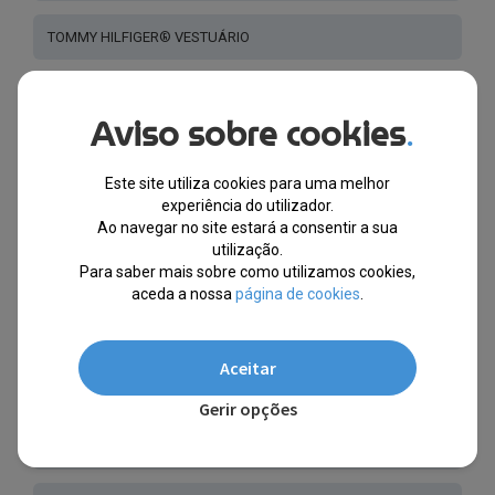
TOMMY HILFIGER® VESTUÁRIO
GUESS® VESTUÁRIO
Aviso sobre cookies
.
TIMBERLAND® VESTUÁRIO
Este site utiliza cookies para uma melhor
experiência do utilizador.
MARINA YACHTING ® VESTUÁRIO
Ao navegar no site estará a consentir a sua
utilização.
Para saber mais sobre como utilizamos cookies,
NORWAY 1963® VESTUÁRIO - MOCHILAS
aceda a nossa
página de cookies
.
CALVIN KLEIN® VESTUÁRIO
Aceitar
ACCADEMIA MILITARE® ARMY 1659® VESTUÁRIO
Gerir opções
U.S. POLO ASSN.® VESTUÁRIO