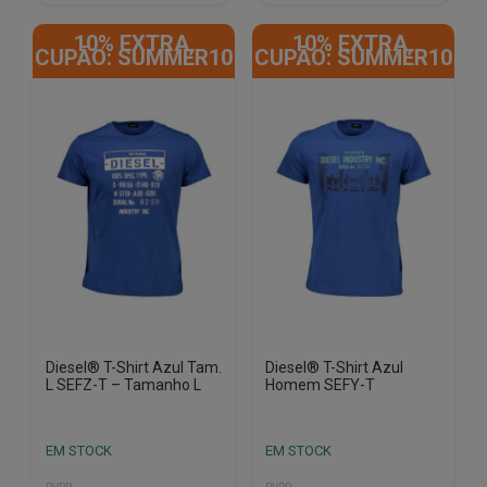
product
product
10% EXTRA,
10% EXTRA,
has
has
CUPÃO: SUMMER10
CUPÃO: SUMMER10
multiple
multiple
variants.
variants.
The
The
options
options
may
may
be
be
chosen
chosen
on
on
the
the
product
product
page
page
Diesel® T-Shirt Azul Tam.
Diesel® T-Shirt Azul
L SEFZ-T – Tamanho L
Homem SEFY-T
EM STOCK
EM STOCK