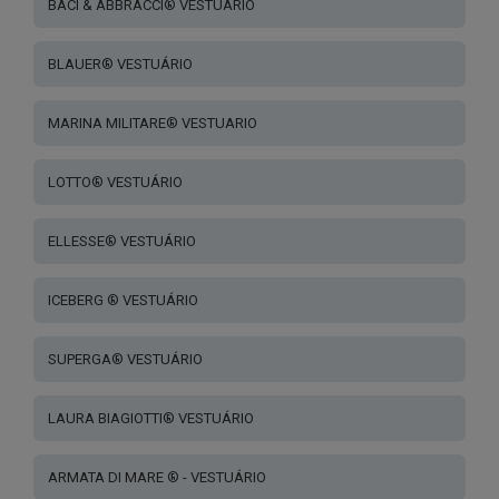
page
BACI & ABBRACCI® VESTUÁRIO
BLAUER® VESTUÁRIO
MARINA MILITARE® VESTUARIO
LOTTO® VESTUÁRIO
ELLESSE® VESTUÁRIO
ICEBERG ® VESTUÁRIO
SUPERGA® VESTUÁRIO
LAURA BIAGIOTTI® VESTUÁRIO
ARMATA DI MARE ® - VESTUÁRIO