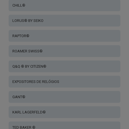
CHILL®
LORUS® BY SEIKO
RAPTOR®
ROAMER SWISS®
Q&Q ® BY CITIZEN®
EXPOSITORES DE RELÓGIOS
GANT®
KARL LAGERFELD®
TED BAKER ®