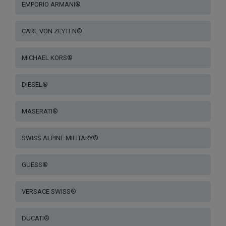
EMPORIO ARMANI®
CARL VON ZEYTEN®
MICHAEL KORS®
DIESEL®
MASERATI®
SWISS ALPINE MILITARY®
GUESS®
VERSACE SWISS®
DUCATI®