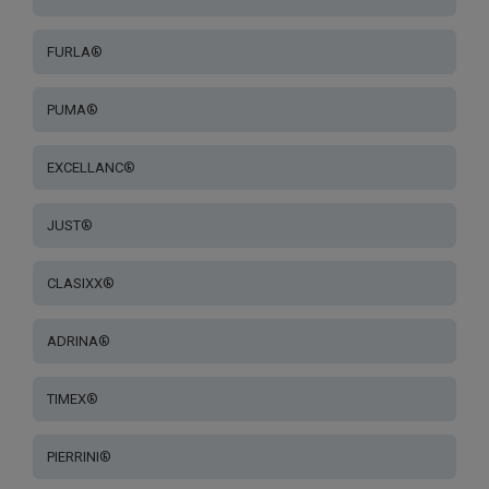
FURLA®
PUMA®
EXCELLANC®
JUST®
CLASIXX®
ADRINA®
TIMEX®
PIERRINI®