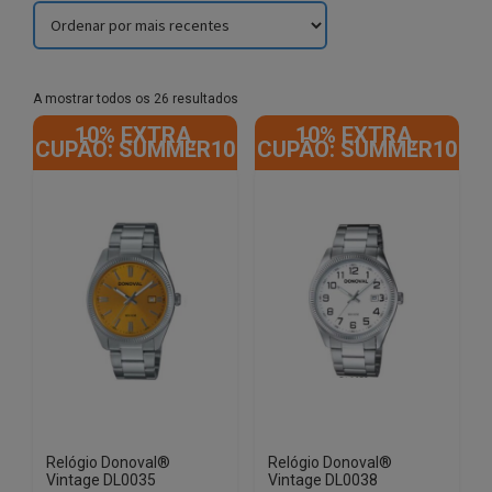
Sorted
A mostrar todos os 26 resultados
by
10% EXTRA,
10% EXTRA,
latest
CUPÃO: SUMMER10
CUPÃO: SUMMER10
Relógio Donoval®
Relógio Donoval®
Vintage DL0035
Vintage DL0038