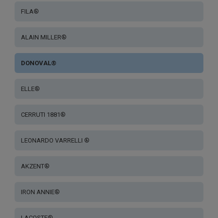
FILA®
ALAIN MILLER®
DONOVAL®
ELLE®
CERRUTI 1881®
LEONARDO VARRELLI ®
AKZENT®
IRON ANNIE®
LACOSTE®