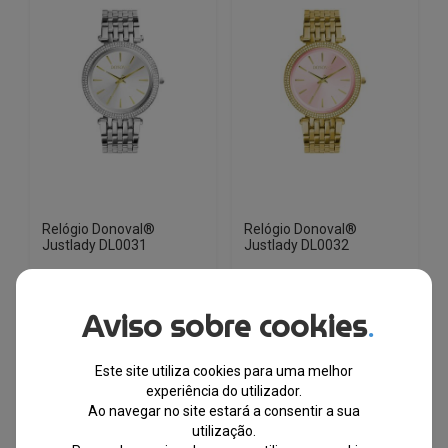
Relógio Donoval®
Relógio Donoval®
Justlady DL0031
Justlady DL0032
EM STOCK
EM STOCK
Aviso sobre cookies
.
PVPR
PVPR
O
O
O
O
€
184.00
€
65.50
€
145.00
€
65.50
Este site utiliza cookies para uma melhor
preço
preço
preço
preço
experiência do utilizador.
original
atual
original
atual
-64%
-55%
Ao navegar no site estará a consentir a sua
era:
é:
era:
é:
utilização.
€184.00.
€65.50.
€145.00.
€65.50.