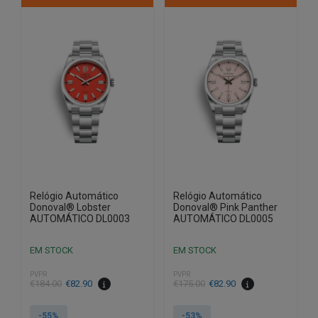
Relógio Automático
Relógio Automático
Donoval® Lobster
Donoval® Pink Panther
AUTOMÁTICO DL0003
AUTOMÁTICO DL0005
EM STOCK
EM STOCK
PVPR
PVPR
O
O
O
O
€
184.00
€
82.90
€
175.00
€
82.90
preço
preço
preço
preço
original
atual
original
atual
-55%
-53%