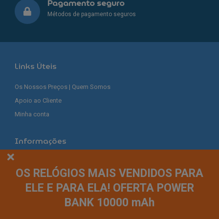
Pagamento seguro
Métodos de pagamento seguros
Links Úteis
Os Nossos Preços | Quem Somos
Apoio ao Cliente
Minha conta
Informações
Política de Privacidade
OS RELÓGIOS MAIS VENDIDOS PARA
Termos e Condições
ELE E PARA ELA! OFERTA POWER
Expedição Encomendas
BANK 10000 mAh
Livro de Reclamações