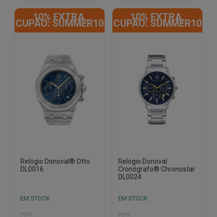
10% EXTRA,
10% EXTRA,
CUPÃO: SUMMER10
CUPÃO: SUMMER10
Relógio Donoval® Otto
Relógio Donoval
DL0016
Cronógrafo® Chronostar
DL0024
EM STOCK
EM STOCK
PVPR
PVPR