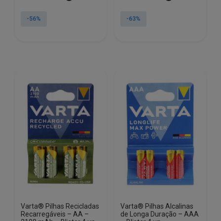
preço
preço
preço
preço
original
atual
original
atual
-56%
-63%
era:
é:
era:
é:
€33.35.
€14.72.
€56.35.
€21.11.
Varta® Pilhas Recicladas
Varta® Pilhas Alcalinas
Recarregáveis – AA –
de Longa Duração – AAA