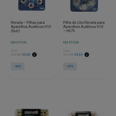
Renata – Pilhas para
Pilha de Lítio Renata para
Aparelhos Auditivos H10
Aparelhos Auditivos H10
(6un)
– H675
EM STOCK
EM STOCK
PVPR
PVPR
O
O
O
O
€
11.00
€
4.00
€
11.44
€
4.24
preço
preço
preço
preço
original
atual
original
atual
-64%
-63%
era:
é:
era:
é:
€11.00.
€4.00.
€11.44.
€4.24.