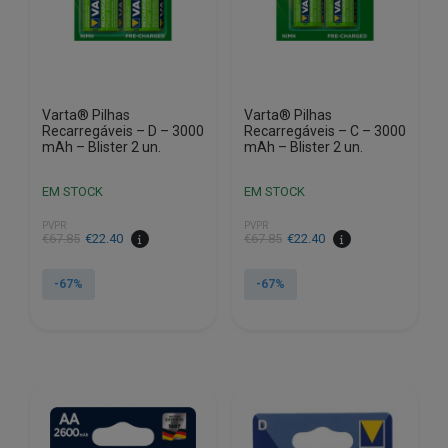
Varta® Pilhas
Varta® Pilhas
Recarregáveis – D – 3000
Recarregáveis – C – 3000
mAh – Blister 2 un.
mAh – Blister 2 un.
EM STOCK
EM STOCK
PVPR
PVPR
O
O
O
O
€
67.85
€
22.40
€
67.85
€
22.40
preço
preço
preço
preço
original
atual
original
atual
-67%
-67%
era:
é:
era:
é:
€67.85.
€22.40.
€67.85.
€22.40.