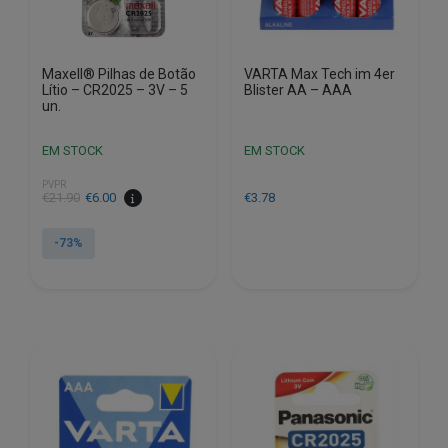
Maxell® Pilhas de Botão
VARTA Max Tech im 4er
Lítio – CR2025 – 3V – 5
Blister AA – AAA
un.
EM STOCK
EM STOCK
PVPR
O
O
€
21.90
€
6.00
€
3.78
preço
preço
original
atual
-73%
era:
é:
€21.90.
€6.00.