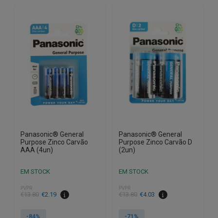
Panasonic® General
Panasonic® General
Purpose Zinco Carvão
Purpose Zinco Carvão D
AAA (4un)
(2un)
EM STOCK
EM STOCK
PVPR
PVPR
O
O
O
O
€
13.80
€
2.19
€
13.80
€
4.03
preço
preço
preço
preço
original
atual
original
atual
-84%
-71%