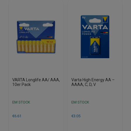
VARTA Longlife AA/ AAA,
Varta High Energy AA –
10er Pack
AAAA, C, D, V
EM STOCK
EM STOCK
€
6.61
€
3.05