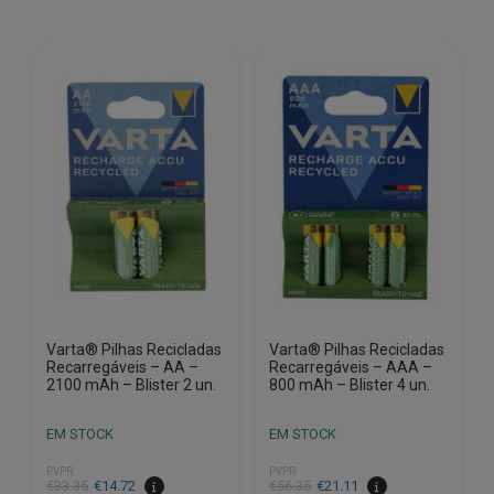
Varta® Pilhas Recicladas
Varta® Pilhas Recicladas
Recarregáveis – AA –
Recarregáveis – AAA –
2100 mAh – Blister 2 un.
800 mAh – Blister 4 un.
EM STOCK
EM STOCK
PVPR
PVPR
O
O
O
O
€
33.35
€
14.72
€
56.35
€
21.11