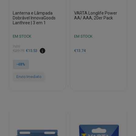
Lanterna e Lâmpada
VARTA Longlife Power
Dobrável InnovaGoods
AA/ AAA, 20er Pack
Lanthree | 3 em 1
EM STOCK
EM STOCK
PVPR
O
O
€
29.79
€
15.53
€
13.74
preço
preço
original
atual
-48%
era:
é:
€29.79.
€15.53.
Envio Imediato