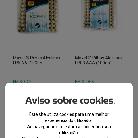
Maxell® Pilhas Alcalinas
Maxell® Pilhas Alcalinas
LR6 AA (100un)
LR03 AAA (100un)
EM STOCK
EM STOCK
PVPR
PVPR
Aviso sobre cookies
O
O
O
O
€
79.35
€
48.19
€
79.35
€
48.19
.
preço
preço
preço
preço
original
atual
original
atual
-39%
-39%
Este site utiliza cookies para uma melhor
era:
é:
era:
é:
experiência do utilizador.
€79.35.
€48.19.
€79.35.
€48.19.
Ao navegar no site estará a consentir a sua
utilização.