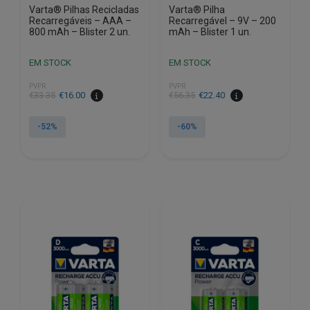
Varta® Pilhas Recicladas
Varta® Pilha
Recarregáveis – AAA –
Recarregável – 9V – 200
800 mAh – Blister 2 un.
mAh – Blister 1 un.
EM STOCK
EM STOCK
PVPR
PVPR
O
O
O
O
€
33.35
€
16.00
€
56.35
€
22.40
preço
preço
preço
preço
original
atual
original
atual
-52%
-60%
era:
é:
era:
é:
€33.35.
€16.00.
€56.35.
€22.40.