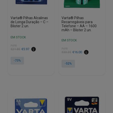
Varta® Pilhas Alcalinas
Varta® Pilhas
de Longa Duração – C –
Recarregáveis para
Blister 2 un.
Telefone – AA – 1600
mAh – Blister 2 un.
EM STOCK
EM STOCK
PVPR
O
O
€
21.85
€
5.97
PVPR
O
O
€
33.35
€
16.00
preço
preço
preço
preço
original
atual
-73%
original
atual
-52%
era:
é:
era:
é:
€21.85.
€5.97.
€33.35.
€16.00.