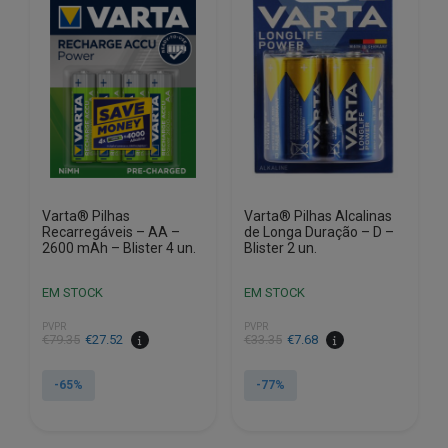
Varta® Pilhas
Varta® Pilhas Alcalinas
Recarregáveis – AA –
de Longa Duração – D –
2600 mAh – Blister 4 un.
Blister 2 un.
EM STOCK
EM STOCK
PVPR
PVPR
O
O
O
O
€
79.35
€
27.52
€
33.35
€
7.68
preço
preço
preço
preço
original
atual
original
atual
-65%
-77%
era:
é:
era:
é:
€79.35.
€27.52.
€33.35.
€7.68.