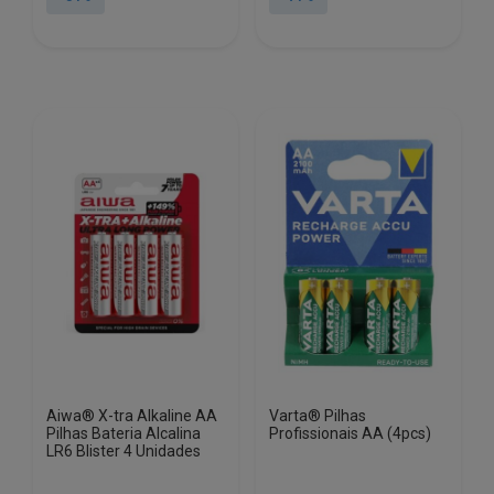
era:
é:
era:
é:
€13.80.
€2.19.
€13.80.
€4.03.
Aiwa® X-tra Alkaline AA
Varta® Pilhas
Pilhas Bateria Alcalina
Profissionais AA (4pcs)
LR6 Blister 4 Unidades