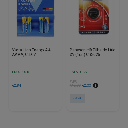
Varta High Energy AA –
Panasonic® Pilha de Lítio
AAAA, C, D, V
3V (1un) CR2025
EM STOCK
EM STOCK
PVPR
O
O
€
2.94
€
12.99
€
2.00
preço
preço
original
atual
-85%
era:
é:
€12.99.
€2.00.