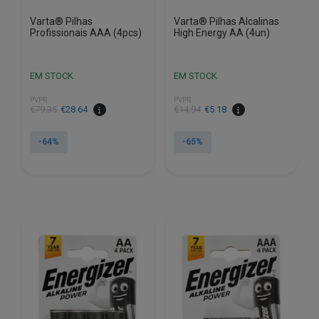
Varta® Pilhas
Varta® Pilhas Alcalinas
Profissionais AAA (4pcs)
High Energy AA (4un)
EM STOCK
EM STOCK
PVPR
PVPR
O
O
O
O
€
79.35
€
28.64
€
14.94
€
5.18
preço
preço
preço
preço
original
atual
original
atual
-64%
-65%
era:
é:
era:
é:
€79.35.
€28.64.
€14.94.
€5.18.