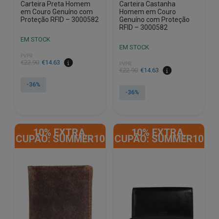
Carteira Preta Homem
Carteira Castanha
em Couro Genuíno com
Homem em Couro
Proteção RFID – 3000582
Genuíno com Proteção
RFID – 3000582
EM STOCK
EM STOCK
PVPR
O
O
€
22.90
€
14.63
PVPR
O
O
€
22.90
€
14.63
preço
preço
preço
preço
original
atual
-36%
original
atual
era:
é:
-36%
era:
é:
€22.90.
€14.63.
€22.90.
€14.63.
10% EXTRA,
10% EXTRA,
CUPÃO: SUMMER10
CUPÃO: SUMMER10