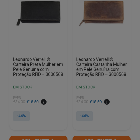
Leonardo Verrelli®
Leonardo Verrelli®
Carteira Preta Mulher em
Carteira Castanha Mulher
Pele Genuína com
em Pele Genuína com
Proteção RFID – 3000568
Proteção RFID – 3000568
EM STOCK
EM STOCK
PVPR
PVPR
O
O
O
O
€
34.00
€
18.50
€
34.00
€
18.50
preço
preço
preço
preço
original
atual
original
atual
-46%
-46%
era:
é:
era:
é:
€34.00.
€18.50.
€34.00.
€18.50.