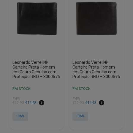
Leonardo Verrelli®
Leonardo Verrelli®
Carteira Preta Homem
Carteira Preta Homem
em Couro Genuíno com
em Couro Genuíno com
Proteção RFID – 3000576
Proteção RFID – 3000576
EM STOCK
EM STOCK
PVPR
PVPR
O
O
O
O
€
22.90
€
14.63
€
22.90
€
14.63
preço
preço
preço
preço
original
atual
original
atual
-36%
-36%
era:
é:
era:
é:
€22.90.
€14.63.
€22.90.
€14.63.