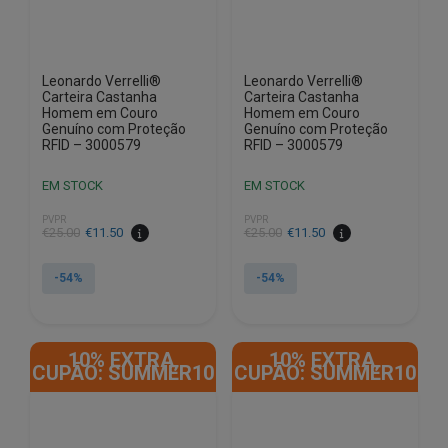
Leonardo Verrelli®
Leonardo Verrelli®
Carteira Castanha
Carteira Castanha
Homem em Couro
Homem em Couro
Genuíno com Proteção
Genuíno com Proteção
RFID – 3000579
RFID – 3000579
EM STOCK
EM STOCK
PVPR
PVPR
O
O
O
O
€
25.00
€
11.50
€
25.00
€
11.50
preço
preço
preço
preço
original
atual
original
atual
-54%
-54%
era:
é:
era:
é:
€25.00.
€11.50.
€25.00.
€11.50.
10% EXTRA,
10% EXTRA,
CUPÃO: SUMMER10
CUPÃO: SUMMER10