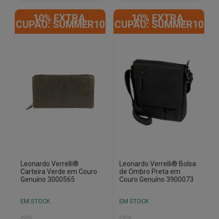
10% EXTRA,
10% EXTRA,
CUPÃO: SUMMER10
CUPÃO: SUMMER10
Leonardo Verrelli®
Leonardo Verrelli® Bolsa
Carteira Verde em Couro
de Ombro Preta em
Genuíno 3000565
Couro Genuíno 3900073
EM STOCK
EM STOCK
PVPR
PVPR