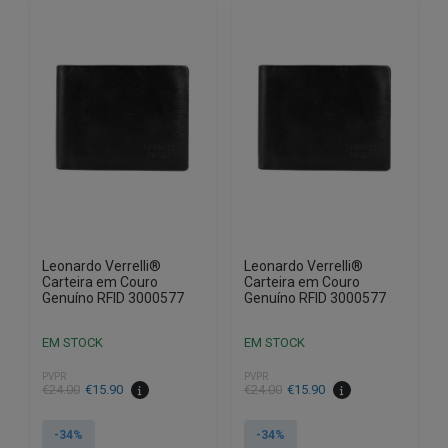
Leonardo Verrelli®
Leonardo Verrelli®
Carteira em Couro
Carteira em Couro
Genuíno RFID 3000577
Genuíno RFID 3000577
EM STOCK
EM STOCK
PVPR
PVPR
O
O
O
O
€
24.00
€
15.90
€
24.00
€
15.90
preço
preço
preço
preço
original
atual
original
atual
-34%
-34%