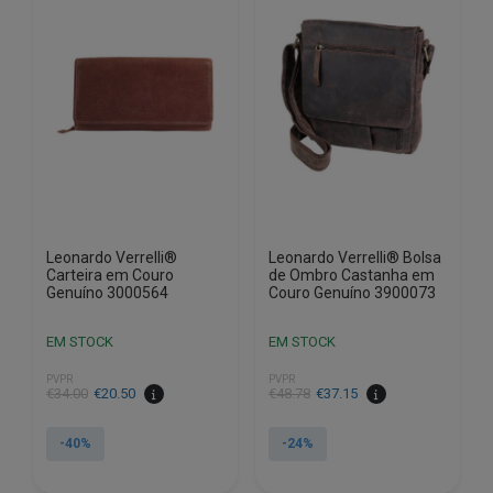
Leonardo Verrelli®
Leonardo Verrelli® Bolsa
Carteira em Couro
de Ombro Castanha em
Genuíno 3000564
Couro Genuíno 3900073
EM STOCK
EM STOCK
PVPR
PVPR
O
O
O
O
€
34.00
€
20.50
€
48.78
€
37.15
preço
preço
preço
preço
original
atual
original
atual
-40%
-24%
era:
é:
era:
é:
€34.00.
€20.50.
€48.78.
€37.15.