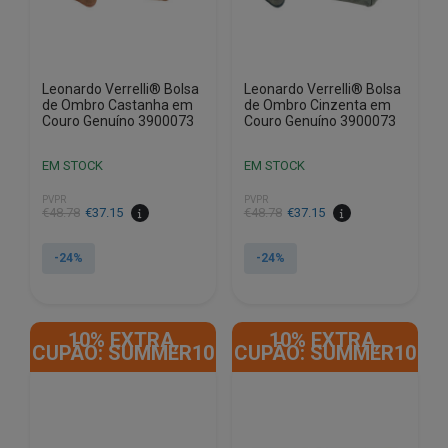
Leonardo Verrelli® Bolsa
Leonardo Verrelli® Bolsa
de Ombro Castanha em
de Ombro Cinzenta em
Couro Genuíno 3900073
Couro Genuíno 3900073
EM STOCK
EM STOCK
PVPR
PVPR
O
O
O
O
€
48.78
€
37.15
€
48.78
€
37.15
preço
preço
preço
preço
original
atual
original
atual
-24%
-24%
era:
é:
era:
é:
€48.78.
€37.15.
€48.78.
€37.15.
10% EXTRA,
10% EXTRA,
CUPÃO: SUMMER10
CUPÃO: SUMMER10