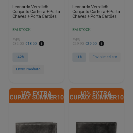
Leonardo Verrelli®
Leonardo Verrelli®
Conjunto Carteira + Porta
Conjunto Carteira + Porta
Chaves + Porta Cartões
Chaves + Porta Cartões
EM STOCK
EM STOCK
PVPR
PVPR
O
O
O
O
€
32.00
€
18.50
€
29.90
€
29.50
preço
preço
preço
preço
original
atual
original
atual
-42%
-1%
Envio Imediato
era:
é:
era:
é:
€32.00.
€18.50.
€29.90.
€29.50.
Envio Imediato
10% EXTRA,
10% EXTRA,
CUPÃO: SUMMER10
CUPÃO: SUMMER10