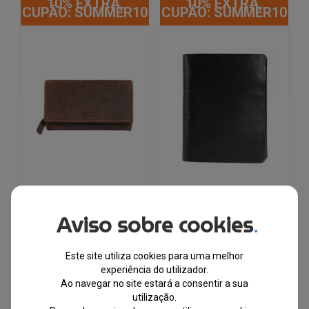
10% EXTRA,
10% EXTRA,
CUPÃO: SUMMER10
CUPÃO: SUMMER10
Leonardo Verrelli®
Leonardo Verrelli®
Aviso sobre cookies
.
Carteira Castanha Mulher
Carteira Preta Homem
em Pele Genuína com
em Couro Genuíno com
Proteção RFID – 3000568
Proteção RFID – 3000578
Este site utiliza cookies para uma melhor
experiência do utilizador.
EM STOCK
EM STOCK
Ao navegar no site estará a consentir a sua
PVPR
PVPR
utilização.
O
O
O
O
€
34.00
€
18.50
€
23.50
€
13.50