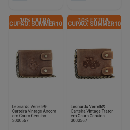
era:
é:
era:
é:
€24.00.
€15.90.
€24.00.
€15.90.
10% EXTRA,
10% EXTRA,
CUPÃO: SUMMER10
CUPÃO: SUMMER10
Leonardo Verrelli®
Leonardo Verrelli®
Carteira Vintage Âncora
Carteira Vintage Trator
em Couro Genuíno
em Couro Genuíno
3000567
3000567