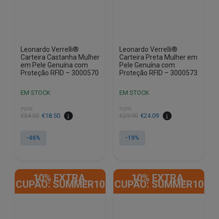
Leonardo Verrelli®
Leonardo Verrelli®
Carteira Castanha Mulher
Carteira Preta Mulher em
em Pele Genuína com
Pele Genuína com
Proteção RFID – 3000570
Proteção RFID – 3000573
EM STOCK
EM STOCK
PVPR
PVPR
O
O
O
O
€
34.00
€
18.50
€
29.90
€
24.09
preço
preço
preço
preço
original
atual
original
atual
-46%
-19%
era:
é:
era:
é:
€34.00.
€18.50.
€29.90.
€24.09.
10% EXTRA,
10% EXTRA,
CUPÃO: SUMMER10
CUPÃO: SUMMER10