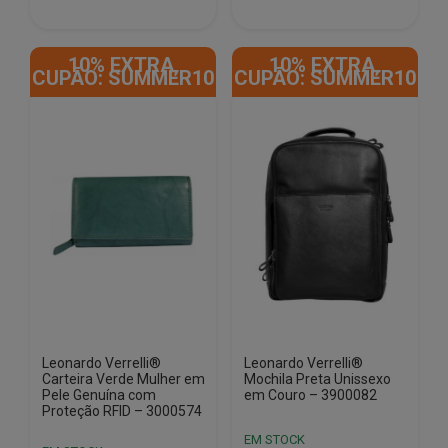
€34.00.
€18.50.
€34.00.
€18.50.
10% EXTRA,
10% EXTRA,
CUPÃO: SUMMER10
CUPÃO: SUMMER10
Leonardo Verrelli®
Leonardo Verrelli®
Carteira Verde Mulher em
Mochila Preta Unissexo
Pele Genuína com
em Couro – 3900082
Proteção RFID – 3000574
EM STOCK