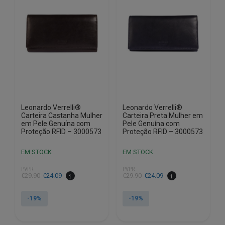
Leonardo Verrelli®
Leonardo Verrelli®
Carteira Castanha Mulher
Carteira Preta Mulher em
em Pele Genuína com
Pele Genuína com
Proteção RFID – 3000573
Proteção RFID – 3000573
EM STOCK
EM STOCK
PVPR
PVPR
O
O
O
O
€
29.90
€
24.09
€
29.90
€
24.09
preço
preço
preço
preço
original
atual
original
atual
-19%
-19%
era:
é:
era:
é:
€29.90.
€24.09.
€29.90.
€24.09.