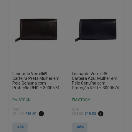
Leonardo Verrelli®
Leonardo Verrelli®
Carteira Preta Mulher em
Carteira Azul Mulher em
Pele Genuína com
Pele Genuína com
Proteção RFID – 3000574
Proteção RFID – 3000574
EM STOCK
EM STOCK
PVPR
PVPR
O
O
O
O
€
34.00
€
18.50
€
34.00
€
18.50
preço
preço
preço
preço
original
atual
original
atual
-46%
-46%
era:
é:
era:
é: