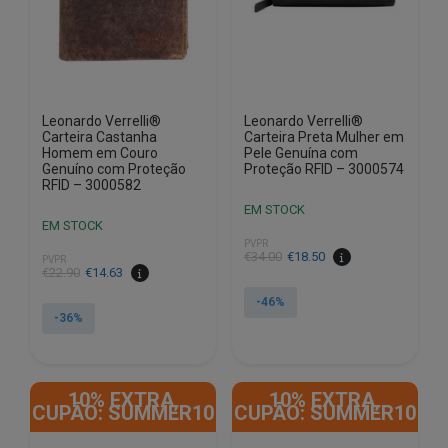
Leonardo Verrelli®
Leonardo Verrelli®
Carteira Castanha
Carteira Preta Mulher em
Homem em Couro
Pele Genuína com
Genuíno com Proteção
Proteção RFID – 3000574
RFID – 3000582
EM STOCK
EM STOCK
PVPR
O
O
€
34.00
€
18.50
PVPR
O
O
€
22.90
€
14.63
preço
preço
preço
preço
original
atual
-46%
original
atual
-36%
era:
é:
era:
é:
€34.00.
€18.50.
€22.90.
€14.63.
10% EXTRA,
10% EXTRA,
CUPÃO: SUMMER10
CUPÃO: SUMMER10