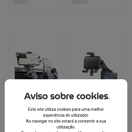
era:
é:
era:
é:
€47.07.
€36.96.
€11.90.
€9.36.
Aviso sobre cookies
.
Este site utiliza cookies para uma melhor
Suporte para placa de
Suporte para carro
experiência do utilizador.
carro, 4,7 polegadas – 7,2
Yesido C250, 12 cm – 17
polegadas, preto
cm, preto
Ao navegar no site estará a consentir a sua
YL0222060011
utilização.