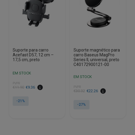
Suporte para carro
Suporte magnético para
Acefast D57, 12 cm –
carro Baseus MagPro
17,5 cm, preto
Series II, universal, preto
C40172900121-00
EM STOCK
EM STOCK
PVPR
O
O
€
11.90
€
9.36
PVPR
O
O
€
30.32
€
22.26
preço
preço
preço
preço
original
atual
-21%
original
atual
-27%
era:
é:
era:
é:
€11.90.
€9.36.
€30.32.
€22.26.