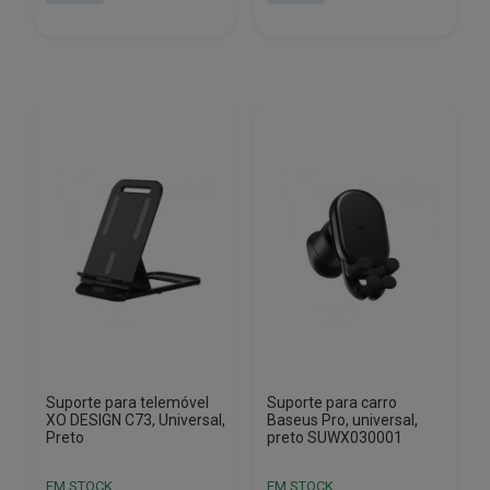
era:
é:
era:
é:
€25.60.
€20.30.
€35.08.
€24.92.
Suporte para telemóvel
Suporte para carro
XO DESIGN C73, Universal,
Baseus Pro, universal,
Preto
preto SUWX030001
EM STOCK
EM STOCK