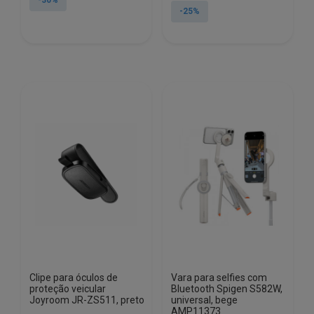
-30%
original
atual
era:
é:
-25%
era:
é:
€15.02.
€10.47.
€21.16.
€15.91.
Clipe para óculos de
Vara para selfies com
proteção veicular
Bluetooth Spigen S582W,
Joyroom JR-ZS511, preto
universal, bege
AMP11373