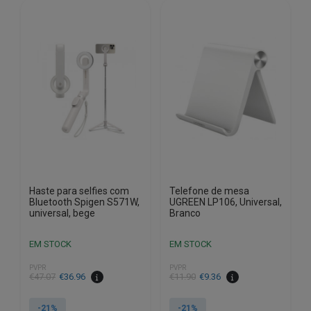
Haste para selfies com
Telefone de mesa
Bluetooth Spigen S571W,
UGREEN LP106, Universal,
universal, bege
Branco
EM STOCK
EM STOCK
PVPR
PVPR
O
O
O
O
€
47.07
€
36.96
€
11.90
€
9.36
preço
preço
preço
preço
original
atual
original
atual
-21%
-21%