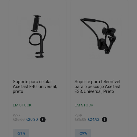
Suporte para celular
Suporte para telemóvel
Acefast E40, universal,
para o pescoço Acefast
preto
E33, Universal, Preto
EM STOCK
EM STOCK
PVPR
PVPR
O
O
O
O
€
25.60
€
20.30
€
35.08
€
24.92
preço
preço
preço
preço
original
atual
original
atual
-21%
-29%