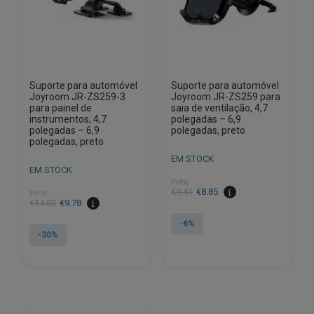
Suporte para automóvel
Suporte para automóvel
Joyroom JR-ZS259-3
Joyroom JR-ZS259 para
para painel de
saia de ventilação, 4,7
instrumentos, 4,7
polegadas – 6,9
polegadas – 6,9
polegadas, preto
polegadas, preto
EM STOCK
EM STOCK
PVPR
O
O
€
9.41
€
8.85
PVPR
O
O
€
14.03
€
9.78
preço
preço
preço
preço
original
atual
-6%
original
atual
-30%
era:
é:
era:
é:
€9.41.
€8.85.
€14.03.
€9.78.