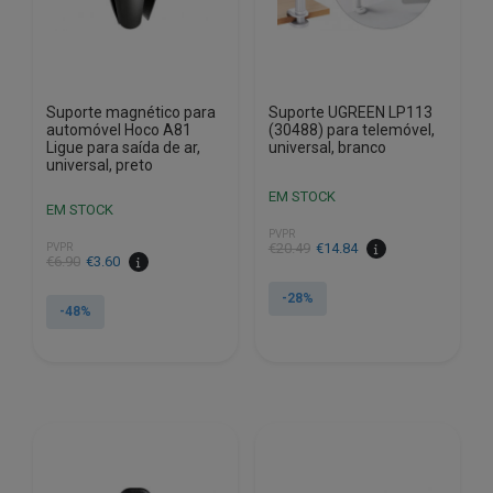
Suporte magnético para
Suporte UGREEN LP113
automóvel Hoco A81
(30488) para telemóvel,
Ligue para saída de ar,
universal, branco
universal, preto
EM STOCK
EM STOCK
PVPR
O
O
€
20.49
€
14.84
PVPR
O
O
€
6.90
€
3.60
preço
preço
preço
preço
original
atual
-28%
original
atual
-48%
era:
é:
era:
é:
€20.49.
€14.84.
€6.90.
€3.60.