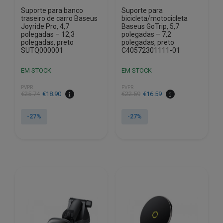
Suporte para banco
Suporte para
traseiro de carro Baseus
bicicleta/motocicleta
Joyride Pro, 4,7
Baseus GoTrip, 5,7
polegadas – 12,3
polegadas – 7,2
polegadas, preto
polegadas, preto
SUTQ000001
C40572301111-01
EM STOCK
EM STOCK
PVPR
PVPR
O
O
O
O
€
25.74
€
18.90
€
22.59
€
16.59
preço
preço
preço
preço
original
atual
original
atual
-27%
-27%
era:
é:
era:
é:
€25.74.
€18.90.
€22.59.
€16.59.