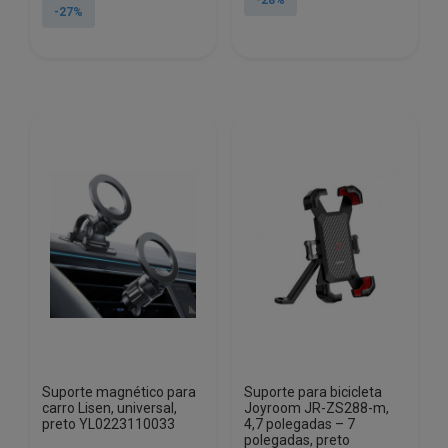
-28%
original
atual
-27%
era:
é:
era:
é:
€39.86.
€28.69.
€25.17.
€18.48.
Suporte magnético para
Suporte para bicicleta
carro Lisen, universal,
Joyroom JR-ZS288-m,
preto YL0223110033
4,7 polegadas – 7
polegadas, preto