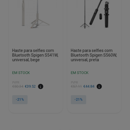
Haste para selfies com
Haste para selfies com
Bluetooth Spigen S541W,
Bluetooth Spigen S560W,
universal, bege
universal, preta
EM STOCK
EM STOCK
PVPR
PVPR
O
O
O
O
€
50.34
€
39.52
€
57.11
€
44.84
preço
preço
preço
preço
original
atual
original
atual
-21%
-21%
era:
é:
era:
é:
€50.34.
€39.52.
€57.11.
€44.84.