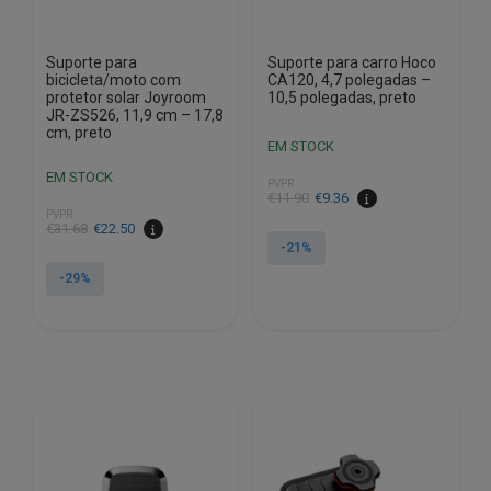
Suporte para
Suporte para carro Hoco
bicicleta/moto com
CA120, 4,7 polegadas –
protetor solar Joyroom
10,5 polegadas, preto
JR-ZS526, 11,9 cm – 17,8
cm, preto
EM STOCK
EM STOCK
PVPR
O
O
€
11.90
€
9.36
PVPR
preço
preço
O
O
€
31.68
€
22.50
original
atual
-21%
preço
preço
era:
é:
original
atual
-29%
€11.90.
€9.36.
era:
é:
€31.68.
€22.50.