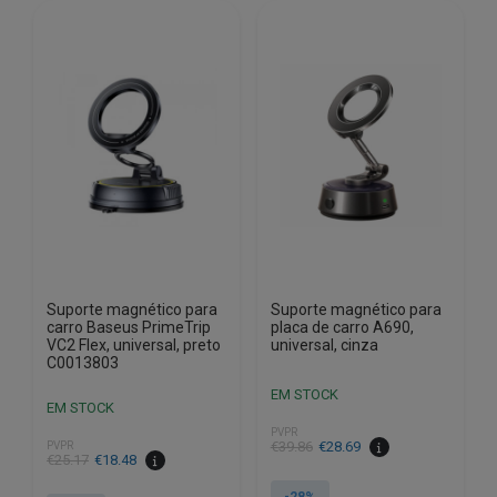
Suporte magnético para
Suporte magnético para
carro Baseus PrimeTrip
placa de carro A690,
VC2 Flex, universal, preto
universal, cinza
C0013803
EM STOCK
EM STOCK
PVPR
O
O
€
39.86
€
28.69
PVPR
O
O
€
25.17
€
18.48
preço
preço
preço
preço
original
atual