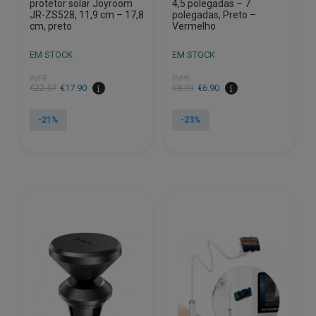
protetor solar Joyroom
4,5 polegadas – 7
JR-ZS528, 11,9 cm – 17,8
polegadas, Preto –
cm, preto
Vermelho
EM STOCK
EM STOCK
PVPR
PVPR
O
O
O
O
€
22.57
€
17.90
€
8.93
€
6.90
preço
preço
preço
preço
original
atual
original
atual
-21%
-23%
era:
é:
era:
é:
€22.57.
€17.90.
€8.93.
€6.90.