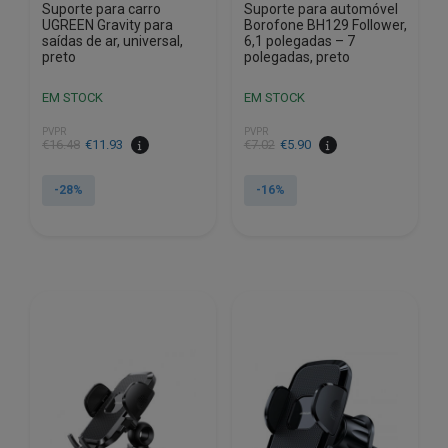
Suporte para carro
Suporte para automóvel
UGREEN Gravity para
Borofone BH129 Follower,
saídas de ar, universal,
6,1 polegadas – 7
preto
polegadas, preto
EM STOCK
EM STOCK
PVPR
PVPR
O
O
O
O
€
16.48
€
11.93
€
7.02
€
5.90
preço
preço
preço
preço
original
atual
original
atual
-28%
-16%
era:
é:
era:
é:
€16.48.
€11.93.
€7.02.
€5.90.