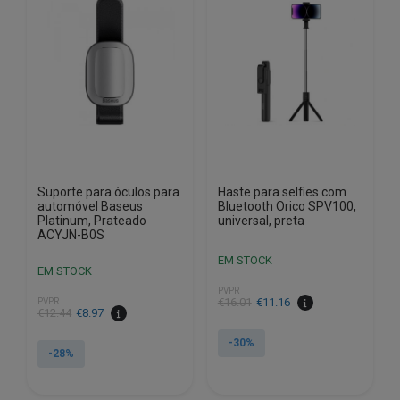
Suporte para óculos para
Haste para selfies com
automóvel Baseus
Bluetooth Orico SPV100,
Platinum, Prateado
universal, preta
ACYJN-B0S
EM STOCK
EM STOCK
PVPR
O
O
€
16.01
€
11.16
PVPR
O
O
€
12.44
€
8.97
preço
preço
preço
preço
original
atual
-30%
original
atual
-28%
era:
é:
era:
é:
€16.01.
€11.16.
€12.44.
€8.97.