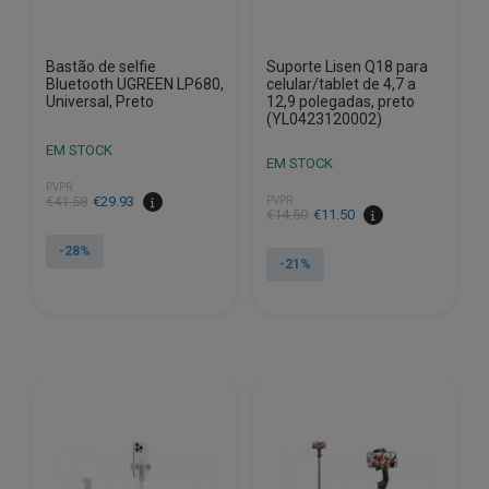
Bastão de selfie
Suporte Lisen Q18 para
Bluetooth UGREEN LP680,
celular/tablet de 4,7 a
Universal, Preto
12,9 polegadas, preto
(YL0423120002)
EM STOCK
EM STOCK
PVPR
O
O
€
41.58
€
29.93
PVPR
O
O
€
14.50
€
11.50
preço
preço
preço
preço
original
atual
-28%
original
atual
-21%
era:
é:
era:
é:
€41.58.
€29.93.
€14.50.
€11.50.