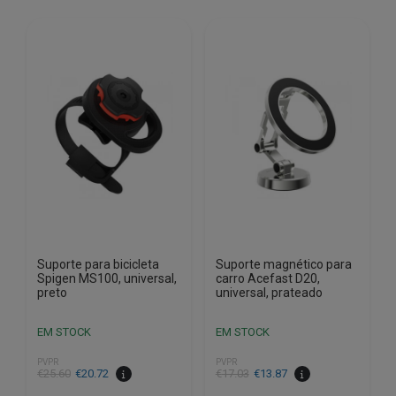
Suporte para bicicleta
Suporte magnético para
Spigen MS100, universal,
carro Acefast D20,
preto
universal, prateado
EM STOCK
EM STOCK
PVPR
PVPR
O
O
O
O
€
25.60
€
20.72
€
17.03
€
13.87
preço
preço
preço
preço