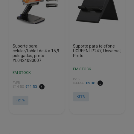
Suporte para
Suporte para telefone
celular/tablet de 4 a 15,9
UGREEN LP247, Universal,
polegadas, preto
Preto
YL0424080007
EM STOCK
EM STOCK
PVPR
O
O
€
11.90
€
9.36
PVPR
O
O
€
14.50
€
11.50
preço
preço
preço
preço
original
atual
-21%
original
atual
-21%
era:
é:
era:
é:
€11.90.
€9.36.
€14.50.
€11.50.