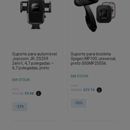
Suporte para automóvel
Suporte para bicicleta
Joyroom JR-ZS259
Spigen MF100, universal,
2em1, 4,7 polegadas –
preto 000MP25056
6,7 polegadas, preto
EM STOCK
EM STOCK
PVPR
O
O
€
34.92
€
23.74
PVPR
O
O
€
12.60
€
9.68
preço
preço
preço
preço
original
atual
-32%
original
atual
-23%
era:
é:
era:
é:
€34.92.
€23.74.
€12.60.
€9.68.