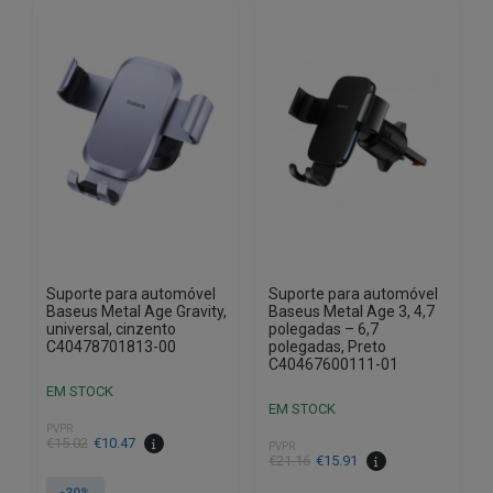
Suporte para automóvel
Suporte para automóvel
Baseus Metal Age Gravity,
Baseus Metal Age 3, 4,7
universal, cinzento
polegadas – 6,7
C40478701813-00
polegadas, Preto
C40467600111-01
EM STOCK
EM STOCK
PVPR
O
O
€
15.02
€
10.47
PVPR
O
O
€
21.16
€
15.91
preço
preço
preço
preço
original
atual