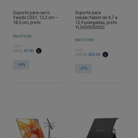
Suporte para carro
Suporte para
Yesido C251, 12,2 cm –
celular/tablet de 4,7 a
18,3 cm, preto
12,9 polegadas, preto
YL0420050002
EM STOCK
EM STOCK
PVPR
O
O
€
8.90
€
5.90
PVPR
O
O
€
35.46
€
26.04
preço
preço
preço
preço
original
atual
-34%
original
atual
-27%
era:
é:
era:
é:
€8.90.
€5.90.
€35.46.
€26.04.