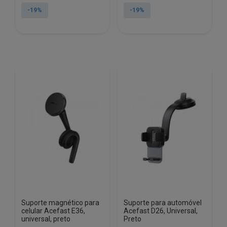
original
atual
original
atual
-19%
-19%
era:
é:
era:
é:
€25.60.
€20.72.
€17.03.
€13.87.
Suporte magnético para
Suporte para automóvel
celular Acefast E36,
Acefast D26, Universal,
universal, preto
Preto