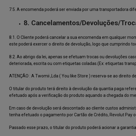
7.5. A encomenda poderá ser enviada por uma transportadora diferen
8. Cancelamentos/Devoluções/Troca
8.1. O Cliente poderá cancelar a sua encomenda em qualquer mome
este poderá exercer o direito de devolução, logo que cumprindo to
8.2.
Ao abrigo da lei, apenas se efetuam trocas ou devoluções cas
deteriorada, escrita ou com etiquetas coladas.
(Ex: etiquetas trans
ATENÇÃO
:
A Twomii ,Lda ( You like Store ) reserva-se ao direit
O titular do produto terá direito à devolução da quantia paga r
efetuado após a verificação do produto aquando a chegada do me
Em caso de devolução será descontado ao cliente custos adminis
tenha efetuado o pagamento por Cartão de Crédito,
Revolut Pay 
Passado esse prazo, o titular do produto poderá acionar a garantia