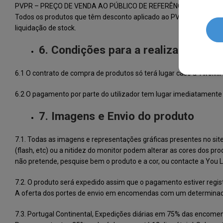
PVPR
– PREÇO DE VENDA AO PÚBLICO DE REFERÊNCIA
Todos os produtos que têm desconto aplicado ao PVPR (preço de ve
liquidação de stock.
6. Condições para a realização da 
6.1 O contrato de compra de produtos só terá lugar caso a TwoMii 
6.2 O pagamento por parte do utilizador tem lugar imediatament
7. Imagens e Envio do produto
7.1. Todas as imagens e representações gráficas presentes no sit
(flash, etc) ou a nitidez do monitor podem alterar as cores dos pr
não pretende, pesquise bem o produto e a cor, ou contacte a You L
7.2. O produto será expedido assim que o pagamento estiver regis
A oferta dos portes de envio em encomendas com um determinado v
7.3. Portugal Continental, Expedições diárias em 75% das encome