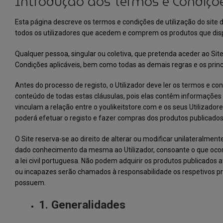
Introdução aos Termos e Condiçõ
Esta página descreve os termos e condições de utilização do site 
todos os utilizadores que acedem e comprem os produtos que dispo
Qualquer pessoa, singular ou coletiva, que pretenda aceder ao Sit
Condições aplicáveis, bem como todas as demais regras e os princí
Antes do processo de registo, o Utilizador deve ler os termos e co
conteúdo de todas estas cláusulas, pois elas contêm informações
vinculam a relação entre o youlikeitstore.com e os seus Utilizadore
poderá efetuar o registo e fazer compras dos produtos publicados 
O Site reserva-se ao direito de alterar ou modificar unilateralme
dado conhecimento da mesma ao Utilizador, consoante o que ocorre
a lei civil portuguesa. Não podem adquirir os produtos publicados
ou incapazes serão chamados à responsabilidade os respetivos prog
possuem.
1. Generalidades