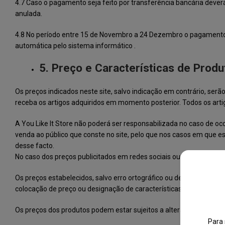
4.7 Caso o pagamento seja feito por transferência bancária deverá
anulada.
4.8 No período entre 15 de Novembro a 24 Dezembro o pagament
automática pelo sistema informático .
5. Preço e Características de Produ
Os preços indicados neste site, salvo indicação em contrário, se
receba os artigos adquiridos em momento posterior. Todos os artig
A You Like It Store não poderá ser responsabilizada no caso de oc
venda ao público que conste no site, pelo que nos casos em que es
desse facto.
No caso dos preços publicitados em redes sociais ou newsletter, p
Os preços estabelecidos, salvo erro ortográfico ou de publicação,
colocação de preço ou designação de características, tamanhos, p
Os preços dos produtos podem estar sujeitos a alteração sem avis
Para 