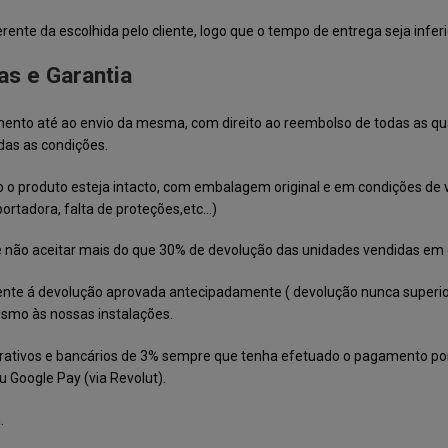
te da escolhida pelo cliente, logo que o tempo de entrega seja inferior
s e Garantia
nto até ao envio da mesma, com direito ao reembolso de todas as qua
das as condições.
o o produto esteja intacto, com embalagem original e em condições de
portadora, falta de proteções,etc…)
o de não aceitar mais do que 30% de devolução das unidades vendidas e
eferente á devolução aprovada antecipadamente ( devolução nunca supe
smo às nossas instalações.
trativos e bancários de 3% sempre que tenha efetuado o pagamento po
ou
Google Pay (via Revolut).
.