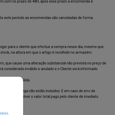
com.com
no prazo de 48H, após esse prazo a encomenda é
ós este período as encomendas são canceladas de forma
 vigor para o cliente que efectue a compra nesse dia, mesmo que
 stock, na altura em que o artigo é recolhido no armazém.
igem, que cause uma alteração substancial não prevista no preço de
rá considerado inválido e anulado e o Cliente será informado
nsiderada inválida.
custos da entrega não estão incluídos. E em caso de erro de
enda e devolver o valor total pago pelo cliente de imediato.
okies
.