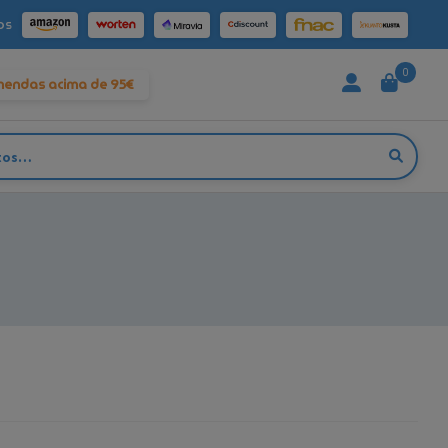
os
0
mendas acima de 95€