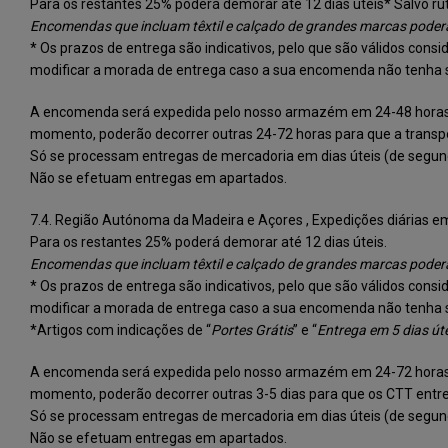
Para os restantes 25% poderá demorar até 12 dias úteis* Salvo rut
Encomendas que incluam têxtil e calçado de grandes marcas poderã
* Os prazos de entrega são indicativos, pelo que são válidos con
modificar a morada de entrega caso a sua encomenda não tenha 
A encomenda será expedida pelo nosso armazém em 24-48 horas d
momento, poderão decorrer outras 24-72 horas para que a transp
Só se processam entregas de mercadoria em dias úteis (de segund
Não se efetuam entregas em apartados.
7.4. Região Autónoma da Madeira e Açores , Expedições diária
Para os restantes 25% poderá demorar até 12 dias úteis.
Encomendas que incluam têxtil e calçado de grandes marcas poderã
* Os prazos de entrega são indicativos, pelo que são válidos con
modificar a morada de entrega caso a sua encomenda não tenha 
*Artigos com indicações de “
Portes Grátis
” e “
Entrega em 5 dias út
A encomenda será expedida pelo nosso armazém em 24-72 horas d
momento, poderão decorrer outras 3-5 dias para que os CTT entr
Só se processam entregas de mercadoria em dias úteis (de segund
Não se efetuam entregas em apartados.​