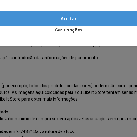
nda ao público de referência) são produtos outlet/descontinuados pel
Aceitar
Gerir opções
venda
Comercio Online, Lda possa registar com êxito o pagamento do utilizad
e após a introdução das informações de pagamento.
e (por exemplo, fotos dos produtos ou das cores) podem não correspond
odutos. As imagens aqui colocadas pela You Like It Store tentam ser as m
ike It Store para obter mais informações.
tado.
alor mínimo de compra só será aplicável às situações em que a morada
ndas em 24/48h* Salvo rutura de stock.