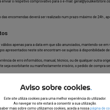
 enviar o respetivo comprovativo para o e-mail:
geral@youlikeitstore.
o das encomendas deverá ser realizado num prazo máximo de 24h , ap
tos
rão válidos apenas para a data em que são anunciados, mantendo-se em
os apresentados neste site encontram-se sujeitos à disponibilidade de
orrência de erro informático, manual, técnico, ou de qualquer outra or
te seja exorbitante ou manifestamente irrisório, o pedido de compra se
or algum erro, não coincidirem com os presentes no site a venda será co
Aviso sobre cookies
.
 encontram-se expressos em Euros e incluem a taxa de IVA em vigor, os 
esos ou medidas, podemos, apenas, assumir o compromisso de anular a v
Este site utiliza cookies para uma melhor experiência do utilizador.
o prévio.
Ao navegar no site estará a consentir a sua utilização.
saber mais sobre como utilizamos cookies, aceda a nossa
página de co