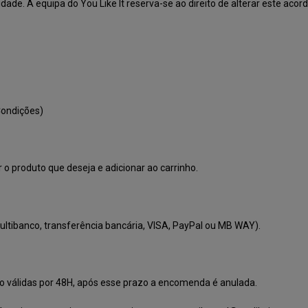
dade. A equipa do You Like It reserva-se ao direito de alterar este acor
Condições)
r o produto que deseja e adicionar ao carrinho.
ltibanco, transferência bancária, VISA, PayPal ou MB WAY).
ão válidas por 48H, após esse prazo a encomenda é anulada.