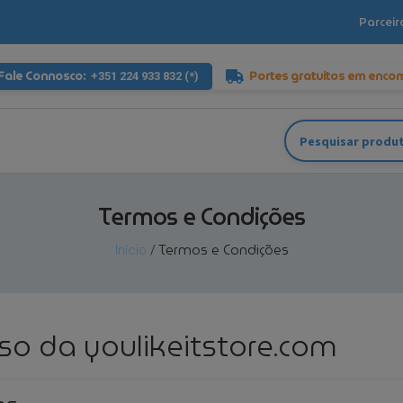
Parceir
Fale Connosco:
Portes gratuitos em enco
+351 224 933 832 (*)
Pesquisar
por:
Termos e Condições
Termos e Condições
Início
/
so da youlikeitstore.com