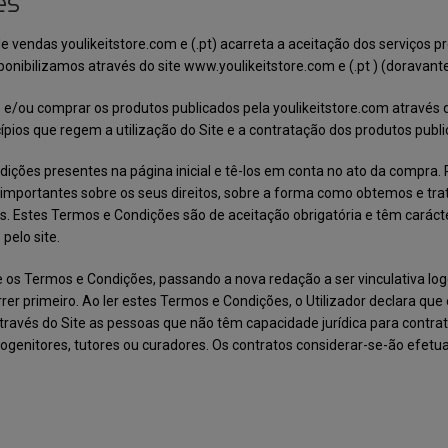
es
de vendas youlikeitstore.com e (.pt) acarreta a aceitação dos serviço
nibilizamos através do site www.youlikeitstore.com e (.pt ) (doravante
e e/ou comprar os produtos publicados pela youlikeitstore.com através d
pios que regem a utilização do Site e a contratação dos produtos publi
ndições presentes na página inicial e tê-los em conta no ato da compra.
 importantes sobre os seus direitos, sobre a forma como obtemos e tr
s. Estes Termos e Condições são de aceitação obrigatória e têm carácter 
pelo site.
nte os Termos e Condições, passando a nova redação a ser vinculativa lo
r primeiro. Ao ler estes Termos e Condições, o Utilizador declara que 
 através do Site as pessoas que não têm capacidade jurídica para contr
enitores, tutores ou curadores. Os contratos considerar-se-ão efetuad