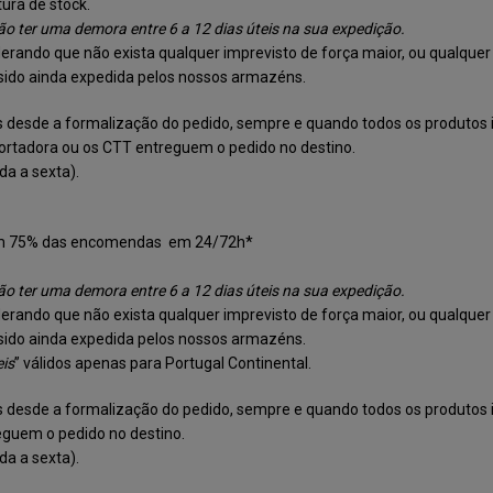
ura de stock.
o ter uma demora entre 6 a 12 dias úteis na sua expedição.
siderando que não exista qualquer imprevisto de força maior, ou qualqu
sido ainda expedida pelos nossos armazéns.
esde a formalização do pedido, sempre e quando todos os produtos i
ortadora ou os CTT entreguem o pedido no destino.
a a sexta).
s em 75% das encomendas em 24/72h*
o ter uma demora entre 6 a 12 dias úteis na sua expedição.
siderando que não exista qualquer imprevisto de força maior, ou qualqu
sido ainda expedida pelos nossos armazéns.
eis
” válidos apenas para Portugal Continental.
esde a formalização do pedido, sempre e quando todos os produtos i
eguem o pedido no destino.
a a sexta).