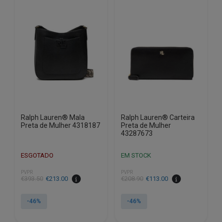
The
may
options
be
may
chosen
be
on
chosen
the
on
product
the
page
product
page
Ralph Lauren® Mala
Ralph Lauren® Carteira
Preta de Mulher 4318187
Preta de Mulher
43287673
ESGOTADO
EM STOCK
PVPR
PVPR
€
393.50
€
213.00
€
208.90
€
113.00
-46%
-46%
This
This