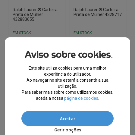
page
Ralph Lauren® Carteira
Ralph Lauren® Carteira
Preta de Mulher
Preta de Mulher 4328717
432883655
EM STOCK
EM STOCK
PVPR
PVPR
€
208.90
€
113.00
€
236.07
€
128.00
Aviso sobre cookies
.
-46%
-46%
Este site utiliza cookies para uma melhor
This
This
experiência do utilizador.
product
product
Ao navegar no site estará a consentir a sua
has
has
utilização.
Para saber mais sobre como utilizamos cookies,
multiple
multiple
aceda a nossa
página de cookies
.
variants.
variants.
The
The
options
RALPH LAUREN® MALAS MOCHILAS
options
Aceitar
may
may
Gerir opções
be
be
ALV BY ALVIERO MARTINI® MALAS