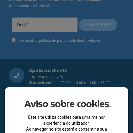
preenchendo o formulário.
SUBSCREVER
Li e aceito a política de privacidade deste website.
Apoio ao cliente
+351
224 933 832
(*)
dias úteis entre as 09:00 – 13:00 e 14:00 – 18:00
(*) Chamada para rede fixa nacional
Aviso sobre cookies
.
Envie-nos uma mensagem
geral@youlikeitstore.com
Este site utiliza cookies para uma melhor
experiência do utilizador.
Pagamento seguro
Ao navegar no site estará a consentir a sua
Métodos de pagamento seguros