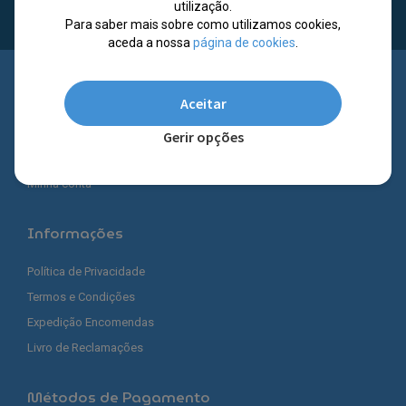
utilização.
Para saber mais sobre como utilizamos cookies,
aceda a nossa
página de cookies
.
Links Úteis
Aceitar
Os Nossos Preços | Quem Somos
Gerir opções
Apoio ao Cliente
Minha conta
Informações
Política de Privacidade
Termos e Condições
Expedição Encomendas
Livro de Reclamações
Métodos de Pagamento