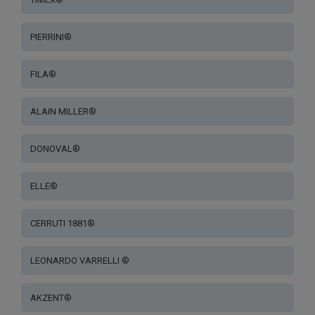
PIERRINI®
FILA®
ALAIN MILLER®
DONOVAL®
ELLE®
CERRUTI 1881®
LEONARDO VARRELLI ®
AKZENT®