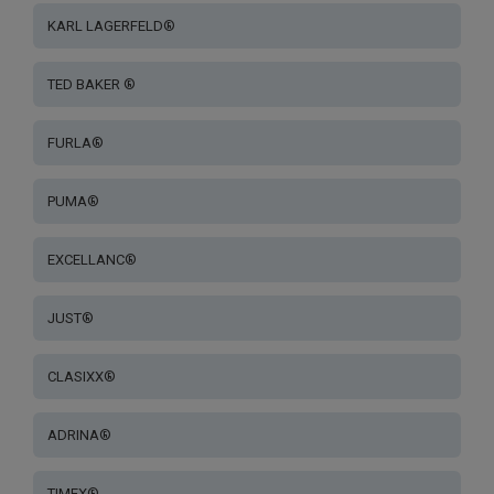
KARL LAGERFELD®
TED BAKER ®
FURLA®
PUMA®
EXCELLANC®
JUST®
CLASIXX®
ADRINA®
TIMEX®