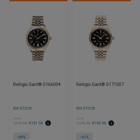
Relógio Gant® G166004
Relógio Gant® G171007
EM STOCK
EM STOCK
PVPR
PVPR
O
O
O
O
€
297.85
€
151.50
€
243.40
€
143.50
preço
preço
preço
preço
original
atual
original
atual
-49%
-41%