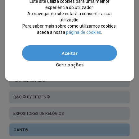
Este site utiliza cookies para uma melhor
experiência do utilizador.
Ao navegar no site estará a consentir a sua
CLAUDE BERNARD®
utilização.
Para saber mais sobre como utilizamos cookies,
CHILL®
aceda a nossa
página de cookies
.
LORUS® BY SEIKO
Aceitar
Gerir opções
RAPTOR®
ROAMER SWISS®
Q&Q ® BY CITIZEN®
EXPOSITORES DE RELÓGIOS
GANT®