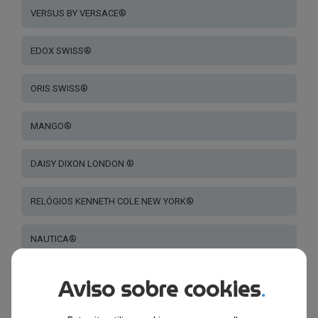
VERSUS BY VERSACE®
EDOX SWISS®
ORIS SWISS®
MANGO®
DAISY DIXON LONDON ®
RELÓGIOS KENNETH COLE NEW YORK®
NAUTICA®
SWISS MILITARY HANOWA®
Aviso sobre cookies
.
CERTINA SWISS®