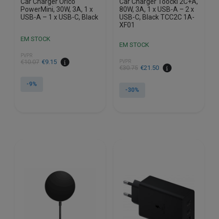
Car Charger Orico
Car Charger Toocki 2C+A,
PowerMini, 30W, 3A, 1 x
80W, 3A, 1 x USB-A – 2 x
USB-A – 1 x USB-C, Black
USB-C, Black TCC2C 1A-
XF01
EM STOCK
EM STOCK
PVPR
O
O
€
10.07
€
9.15
PVPR
O
O
€
30.75
€
21.50
preço
preço
preço
preço
original
atual
-9%
original
atual
-30%
era:
é:
era:
é:
€10.07.
€9.15.
€30.75.
€21.50.