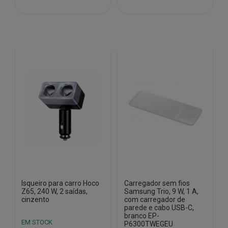
€15.50.
€11.40.
Isqueiro para carro Hoco
Carregador sem fios
Z65, 240 W, 2 saídas,
Samsung Trio, 9 W, 1 A,
cinzento
com carregador de
parede e cabo USB-C,
branco EP-
EM STOCK
P6300TWEGEU