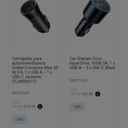
Carregador para
Car Charger Orico
automóvel Baseus
HyperDrive, 165W, 5A, 1 x
Golden Contactor Max, 60
USB-A – 2 x USB-C, Black
W, 3 A, 1 x USB-A – 1 x
USB-C, cinzento
EM STOCK
CGJM000113
PVPR
EM STOCK
O
O
€
32.75
€
22.90
preço
preço
PVPR
original
atual
O
O
€
19.60
€
14.19
-30%
era:
é:
preço
preço
€32.75.
€22.90.
original
atual
-28%
era:
é: