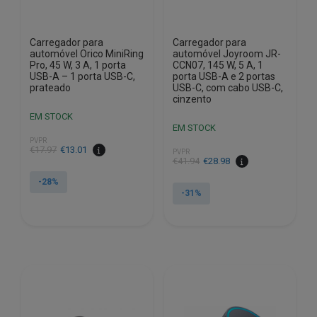
Carregador para
Carregador para
automóvel Orico MiniRing
automóvel Joyroom JR-
Pro, 45 W, 3 A, 1 porta
CCN07, 145 W, 5 A, 1
USB-A – 1 porta USB-C,
porta USB-A e 2 portas
prateado
USB-C, com cabo USB-C,
cinzento
EM STOCK
EM STOCK
PVPR
O
O
€
17.97
€
13.01
PVPR
O
O
€
41.94
€
28.98
preço
preço
preço
preço
original
atual
-28%
original
atual
era:
é:
-31%
era:
é:
€17.97.
€13.01.
€41.94.
€28.98.