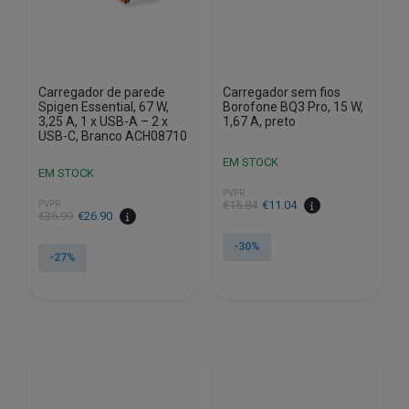
Carregador de parede
Carregador sem fios
Spigen Essential, 67 W,
Borofone BQ3 Pro, 15 W,
3,25 A, 1 x USB-A – 2 x
1,67 A, preto
USB-C, Branco ACH08710
EM STOCK
EM STOCK
PVPR
O
O
€
15.84
€
11.04
PVPR
O
O
€
36.99
€
26.90
preço
preço
preço
preço
original
atual
-30%
original
atual
-27%
era:
é:
era:
é:
€15.84.
€11.04.
€36.99.
€26.90.