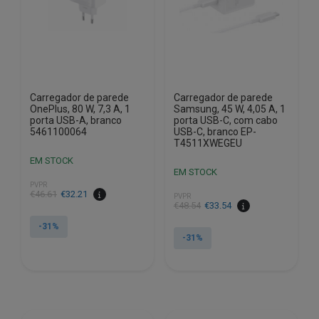
Carregador de parede
Carregador de parede
OnePlus, 80 W, 7,3 A, 1
Samsung, 45 W, 4,05 A, 1
porta USB-A, branco
porta USB-C, com cabo
5461100064
USB-C, branco EP-
T4511XWEGEU
EM STOCK
EM STOCK
PVPR
O
O
€
46.61
€
32.21
PVPR
O
O
€
48.54
€
33.54
preço
preço
preço
preço
original
atual
-31%
original
atual
era:
é:
-31%
era:
é:
€46.61.
€32.21.
€48.54.
€33.54.