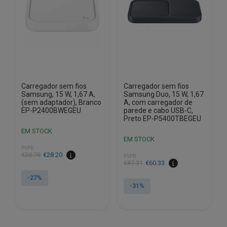
Carregador sem fios
Carregador sem fios
Samsung, 15 W, 1,67 A,
Samsung Duo, 15 W, 1,67
(sem adaptador), Branco
A, com carregador de
EP-P2400BWEGEU
parede e cabo USB-C,
Preto EP-P5400TBEGEU
EM STOCK
EM STOCK
PVPR
O
O
€
38.78
€
28.20
PVPR
O
O
€
87.31
€
60.33
preço
preço
preço
preço
original
atual
-27%
original
atual
era:
é:
-31%
era:
é:
€38.78.
€28.20.
€87.31.
€60.33.