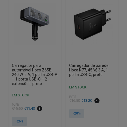
Carregador para
Carregador de parede
automóvel Hoco Z65B,
Hoco N77, 45 W, 3 A, 1
240 W, 5 A, 1 porta USB-A
porta USB-C, preto
– 1 porta USB-C – 2
extensões, preto
EM STOCK
EM STOCK
PVPR
O
O
€
16.50
€
13.20
PVPR
preço
preço
O
O
€
15.50
€
11.40
original
atual
-20%
preço
preço
era:
é:
original
atual
-26%
€16.50.
€13.20.
era:
é: