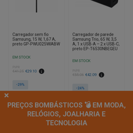
Carregador sem fio
Carregador de parede
Samsung, 15 W, 1,67 A,
Samsung Trio, 65 W, 3,5
preto GP-PWU025WIABW
A, 1 x USB-A – 2 x USB-C,
preto EP-T6530NBEGEU
EM STOCK
EM STOCK
PVPR
O
O
€
41.25
€
29.10
PVPR
O
O
€
55.06
€
42.09
preço
preço
preço
preço
original
atual
-29%
original
atual
-24%
era:
é:
era:
é:
€41.25.
€29.10.
€55.06.
€42.09.
PREÇOS BOMBÁSTICOS 💣 EM MODA,
RELÓGIOS, JOALHARIA E
TECNOLOGIA