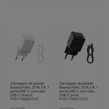
€33.69.
€24.50.
€33.69.
€24.50.
Carregador de parede
Carregador de parede
Baseus Palm, 20 W, 3 A, 1
Baseus Palm, 20 W, 3 A, 1
porta USB-C, com cabo
porta USB-C, com cabo
USB-C, branco
USB-C, preto
P10111602213-01
P10111602113-01
EM STOCK
EM STOCK