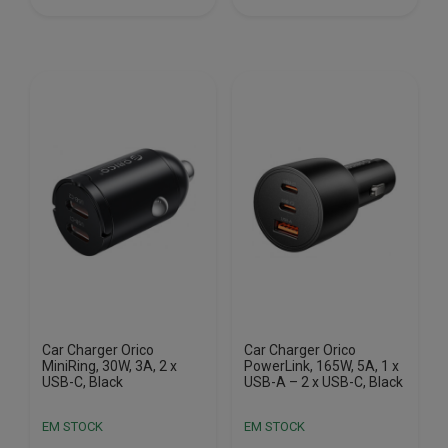
€19.60.
€14.19.
Car Charger Orico
Car Charger Orico
MiniRing, 30W, 3A, 2 x
PowerLink, 165W, 5A, 1 x
USB-C, Black
USB-A – 2 x USB-C, Black
EM STOCK
EM STOCK