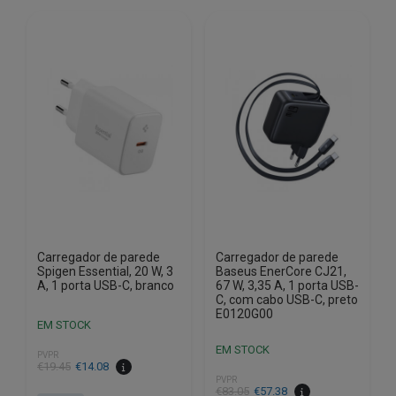
Carregador de parede
Carregador de parede
Spigen Essential, 20 W, 3
Baseus EnerCore CJ21,
A, 1 porta USB-C, branco
67 W, 3,35 A, 1 porta USB-
C, com cabo USB-C, preto
E0120G00
EM STOCK
EM STOCK
PVPR
O
O
€
19.45
€
14.08
PVPR
preço
preço
O
O
€
83.05
€
57.38