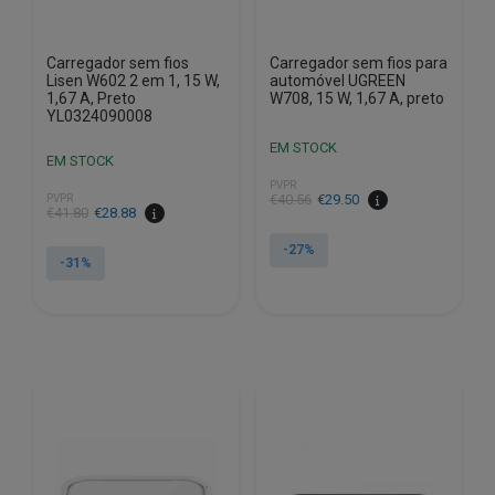
Carregador sem fios
Carregador sem fios para
Lisen W602 2 em 1, 15 W,
automóvel UGREEN
1,67 A, Preto
W708, 15 W, 1,67 A, preto
YL0324090008
EM STOCK
EM STOCK
PVPR
O
O
€
40.56
€
29.50
PVPR
O
O
€
41.80
€
28.88
preço
preço
preço
preço
original
atual
-27%
original
atual
-31%
era:
é:
era:
é:
€40.56.
€29.50.
€41.80.
€28.88.