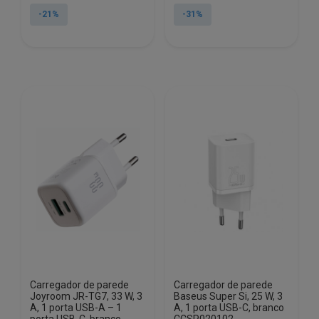
original
atual
original
atual
-21%
-31%
era:
é:
era:
é:
€33.90.
€26.80.
€48.81.
€33.73.
Carregador de parede
Carregador de parede
Joyroom JR-TG7, 33 W, 3
Baseus Super Si, 25 W, 3
A, 1 porta USB-A – 1
A, 1 porta USB-C, branco