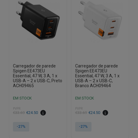
Carregador de parede
Carregador de parede
Spigen EE473EU
Spigen EE473EU
Essential, 47 W, 3 A, 1 x
Essential, 47 W, 3 A, 1 x
USB-A – 2 x USB-C, Preto
USB-A – 2 x USB-C,
ACH09465
Branco ACH09464
EM STOCK
EM STOCK
PVPR
PVPR
O
O
O
O
€
33.69
€
24.50
€
33.69
€
24.50
preço
preço
preço
preço
original
atual
original
atual
-27%
-27%
era:
é:
era:
é: