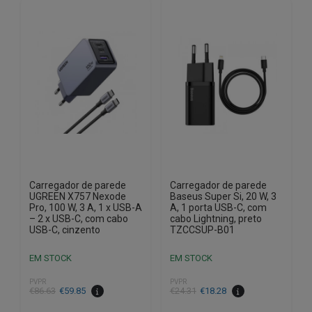
Carregador de parede
Carregador de parede
UGREEN X757 Nexode
Baseus Super Si, 20 W, 3
Pro, 100 W, 3 A, 1 x USB-A
A, 1 porta USB-C, com
– 2 x USB-C, com cabo
cabo Lightning, preto
USB-C, cinzento
TZCCSUP-B01
EM STOCK
EM STOCK
PVPR
PVPR
O
O
O
O
€
86.63
€
59.85
€
24.31
€
18.28
preço
preço
preço
preço