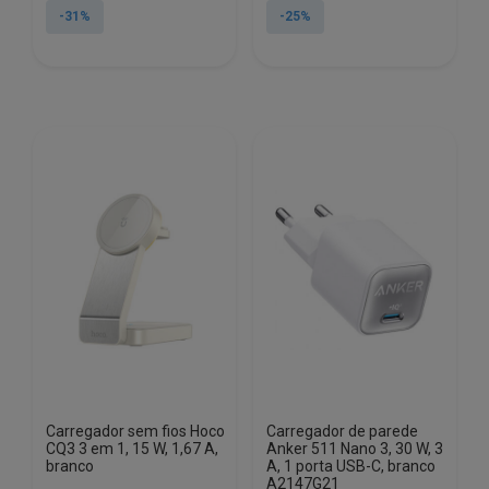
original
atual
original
atual
-31%
-25%
era:
é:
era:
é:
€86.63.
€59.85.
€24.31.
€18.28.
Carregador sem fios Hoco
Carregador de parede
CQ3 3 em 1, 15 W, 1,67 A,
Anker 511 Nano 3, 30 W, 3
branco
A, 1 porta USB-C, branco
A2147G21