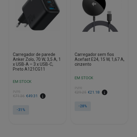
Carregador de parede
Carregador sem fios
Anker Zolo, 70 W, 3,5 A, 1
Acefast E24, 15 W, 1,67 A,
x USB-A – 3 x USB-C,
cinzento
Preto A121CG11
EM STOCK
EM STOCK
PVPR
O
O
€
29.25
€
21.18
PVPR
O
O
€
71.36
€
49.31
preço
preço
preço
preço
original
atual
-28%
original
atual
-31%
era:
é:
era:
é:
€29.25.
€21.18.
€71.36.
€49.31.