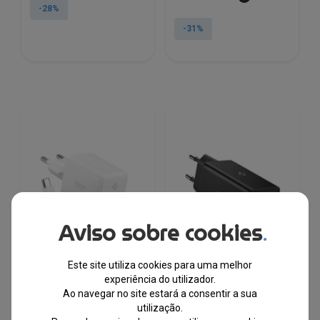
original
atual
-28%
preço
preço
era:
é:
original
atual
-31%
€19.45.
€14.08.
era:
é:
€83.05.
€57.38.
Aviso sobre cookies
.
Este site utiliza cookies para uma melhor
experiência do utilizador.
Ao navegar no site estará a consentir a sua
Carregador de parede
Carregador de parede
utilização.
Spigen EE451EU
Spigen Essential, 67 W,