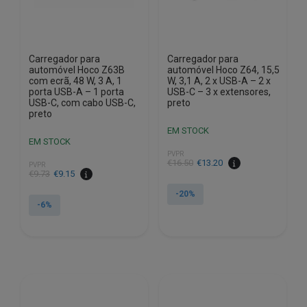
Carregador para
Carregador para
automóvel Hoco Z63B
automóvel Hoco Z64, 15,5
com ecrã, 48 W, 3 A, 1
W, 3,1 A, 2 x USB-A – 2 x
porta USB-A – 1 porta
USB-C – 3 x extensores,
USB-C, com cabo USB-C,
preto
preto
EM STOCK
EM STOCK
PVPR
O
O
€
16.50
€
13.20
PVPR
O
O
€
9.73
€
9.15
preço
preço
preço
preço
original
atual
-20%
original
atual
-6%
era:
é:
era:
é:
€16.50.
€13.20.
€9.73.
€9.15.