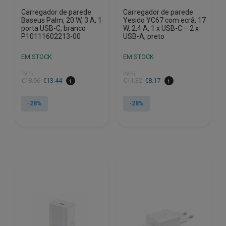
Carregador de parede
Carregador de parede
Baseus Palm, 20 W, 3 A, 1
Yesido YC67 com ecrã, 17
porta USB-C, branco
W, 2,4 A, 1 x USB-C – 2 x
P10111602213-00
USB-A, preto
EM STOCK
EM STOCK
PVPR
PVPR
O
O
O
O
€
18.56
€
13.44
€
11.32
€
8.17
preço
preço
preço
preço
original
atual
original
atual
-28%
-28%
era:
é:
era:
é:
€18.56.
€13.44.
€11.32.
€8.17.