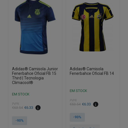
The
The
options
options
may
may
be
be
chosen
chosen
on
on
the
the
product
product
page
page
Adidas® Camisola Junior
Adidas® Camisola
Fenerbahce Oficial FB 15
Fenerbahce Oficial FB 14
Third | Tecnologia
Climacool®
EM STOCK
EM STOCK
PVPR
€
63.54
€
6.33
PVPR
€
63.54
€
6.33
-90%
-90%