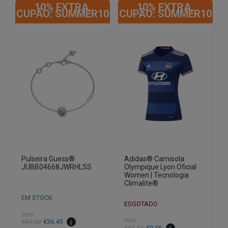
10% EXTRA,
10% EXTRA,
CUPÃO: SUMMER10
CUPÃO: SUMMER10
Pulseira Guess®
Adidas® Camisola
JUBB04668JWRHLSS
Olympique Lyon Oficial
Women | Tecnologia
Climalite®
EM STOCK
ESGOTADO
PVPR
O
O
€
59.90
€
36.45
PVPR
€
63.54
€
9.56