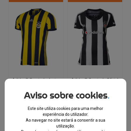
multiple
multiple
variants.
variants.
The
The
options
options
may
may
be
be
chosen
chosen
on
on
the
the
product
product
page
page
Adidas® Camisola Junior
Adidas® Camisola Oficial
Fenerbahce Oficial FB 15
Besiktas
Aviso sobre cookies
.
EM STOCK
EM STOCK
Este site utiliza cookies para uma melhor
PVPR
PVPR
experiência do utilizador.
€
53.76
€
6.33
€
63.54
€
7.24
Ao navegar no site estará a consentir a sua
utilização.
-88%
-89%