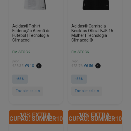
the
the
product
product
page
page
Adidas®T-shirt
Adidas® Camisola
Federação Alemã de
Besiktas Oficial BJK 16
Futebol | Tecnologia
Mulher | Tecnologia
Climacool
Climacool®
EM STOCK
EM STOCK
PVPR
PVPR
€
28.35
€
9.10
€
53.76
€
6.56
-68%
-88%
Envio Imediato
Envio Imediato
This
This
product
product
10% EXTRA,
10% EXTRA,
has
has
CUPÃO: SUMMER10
CUPÃO: SUMMER10
multiple
multiple
variants.
variants.