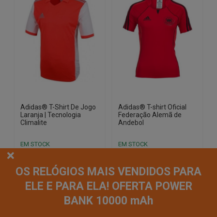
options
may
be
chosen
on
the
product
page
Adidas® T-Shirt De Jogo
Adidas® T-shirt Oficial
Laranja | Tecnologia
Federação Alemã de
Climalite
Andebol
EM STOCK
EM STOCK
PVPR
PVPR
€
38.12
€
4.37
€
29.33
€
3.44
OS RELÓGIOS MAIS VENDIDOS PARA
ELE E PARA ELA! OFERTA POWER
-89%
-88%
BANK 10000 mAh
Envio Imediato
Envio Imediato