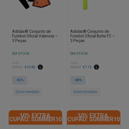
on
on
the
the
product
product
page
page
Adidas® Conjunto de
Adidas® Conjunto de
Futebol Oficial Valencia –
Futebol Oficial Betis FC –
3 Peças
3 Peças
EM STOCK
EM STOCK
PVPR
PVPR
€
60.61
€
10.82
€
60.61
€
7.13
-82%
-88%
Envio Imediato
Envio Imediato
This
This
product
product
10% EXTRA,
10% EXTRA,
has
has
CUPÃO: SUMMER10
CUPÃO: SUMMER10
multiple
multiple