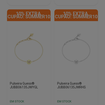
€49.90.
€30.34.
€69.90.
€42.55.
10% EXTRA,
10% EXTRA,
CUPÃO: SUMMER10
CUPÃO: SUMMER10
Pulseira Guess®
Pulseira Guess®
JUBB06135JWYGL
JUBB06135JWRHS
EM STOCK
EM STOCK