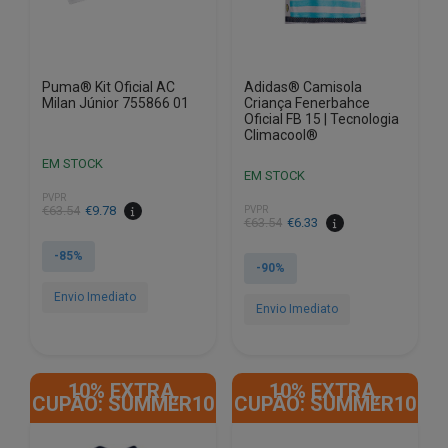
the
the
product
product
page
page
Puma® Kit Oficial AC
Adidas® Camisola
Milan Júnior 755866 01
Criança Fenerbahce
Oficial FB 15 | Tecnologia
Climacool®
EM STOCK
EM STOCK
PVPR
€
63.54
€
9.78
PVPR
€
63.54
€
6.33
-85%
-90%
Envio Imediato
Envio Imediato
This
This
product
product
has
10% EXTRA,
10% EXTRA,
has
CUPÃO: SUMMER10
CUPÃO: SUMMER10
multiple
multiple
variants.
variants.