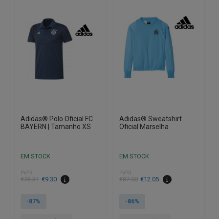
The
The
options
options
may
may
be
be
chosen
chosen
on
on
the
the
product
product
page
page
Adidas® Polo Oficial FC
Adidas® Sweatshirt
BAYERN | Tamanho XS
Oficial Marselha
EM STOCK
EM STOCK
PVPR
PVPR
O
O
€
73.31
€
9.30
€
87.00
€
12.05
preço
preço
original
atual
-87%
-86%
era:
é: