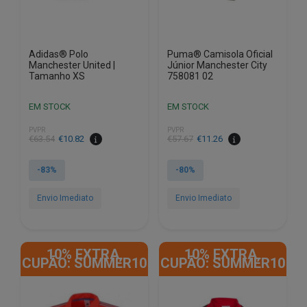
the
the
product
product
page
page
Adidas® Polo
Puma® Camisola Oficial
Manchester United |
Júnior Manchester City
Tamanho XS
758081 02
EM STOCK
EM STOCK
PVPR
PVPR
O
O
€
63.54
€
10.82
€
57.67
€
11.26
preço
preço
original
atual
-83%
-80%
era:
é:
€63.54.
€10.82.
Envio Imediato
Envio Imediato
This
product
10% EXTRA,
10% EXTRA,
has
CUPÃO: SUMMER10
CUPÃO: SUMMER10
multiple
variants.
The