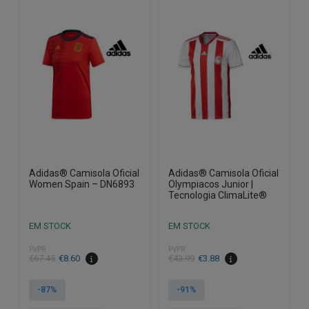
variants.
variants.
The
The
options
options
may
may
be
be
chosen
chosen
on
on
the
the
product
product
page
page
Adidas® Camisola Oficial
Adidas® Camisola Oficial
Women Spain – DN6893
Olympiacos Junior |
Tecnologia ClimaLite®
EM STOCK
EM STOCK
PVPR
PVPR
€
67.45
€
8.60
€
43.99
€
3.88
-87%
-91%