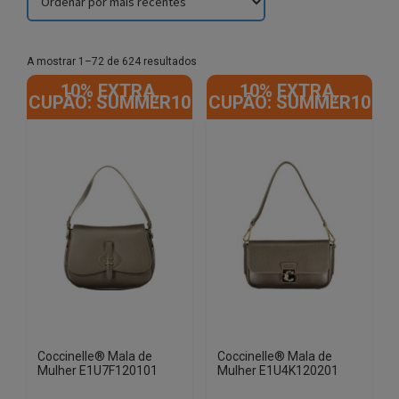
Sorted
A mostrar 1–72 de 624 resultados
by
10% EXTRA,
10% EXTRA,
latest
CUPÃO: SUMMER10
CUPÃO: SUMMER10
Coccinelle® Mala de
Coccinelle® Mala de
Mulher E1U7F120101
Mulher E1U4K120201