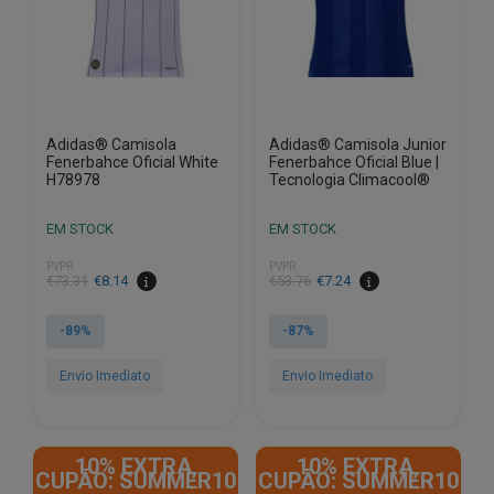
chosen
the
on
product
the
page
product
page
Adidas® Camisola
Adidas® Camisola Junior
Fenerbahce Oficial White
Fenerbahce Oficial Blue |
H78978
Tecnologia Climacool®
EM STOCK
EM STOCK
PVPR
PVPR
€
73.31
€
8.14
€
53.76
€
7.24
-89%
-87%
Envio Imediato
Envio Imediato
This
This
product
product
10% EXTRA,
10% EXTRA,
has
has
CUPÃO: SUMMER10
CUPÃO: SUMMER10