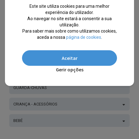
variants.
Este site utiliza cookies para uma melhor
The
experiência do utilizador.
CRIANÇA - ROUPA
options
Ao navegar no site estará a consentir a sua
utilização.
may
Para saber mais sobre como utilizamos cookies,
be
aceda a nossa
página de cookies
.
CRIANÇAS - BRINQUEDOS
chosen
on
CRIANÇA - ROUPA
the
Aceitar
product
Gerir opções
page
CRIANÇA - CALÇADO
GUARDA-CHUVAS
CRIANÇA - ACESSÓRIOS
BEBÉ