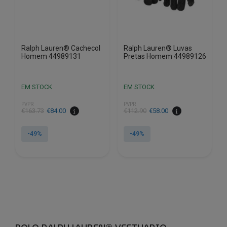
the
the
product
product
page
page
Ralph Lauren® Cachecol
Ralph Lauren® Luvas
Homem 44989131
Pretas Homem 44989126
EM STOCK
EM STOCK
PVPR
PVPR
€
163.73
€
84.00
€
112.90
€
58.00
-49%
-49%
This
This
product
product
has
has
multiple
multiple
variants.
variants.
The
The
options
options