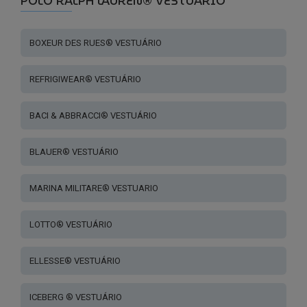
POLO RALPH LAUREN® VESTUARIO
may
may
be
be
BOXEUR DES RUES® VESTUÁRIO
chosen
chosen
on
on
the
REFRIGIWEAR® VESTUÁRIO
the
product
product
page
page
BACI & ABBRACCI® VESTUÁRIO
BLAUER® VESTUÁRIO
MARINA MILITARE® VESTUARIO
LOTTO® VESTUÁRIO
ELLESSE® VESTUÁRIO
ICEBERG ® VESTUÁRIO