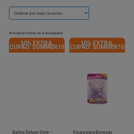
Sorted
A mostrar todos os 4 resultados
by
10% EXTRA,
10% EXTRA,
latest
CUPÃO: SUMMER10
CUPÃO: SUMMER10
Barbie Deluxe Style –
Roupa para Bonecas