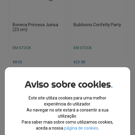
Boneca Princesa Juinsa
Bubiloons Confetty Party
(23 cm)
EM STOCK
EM STOCK
€
8.05
€
23.58
Envio Imediato
Envio Imediato
Aviso sobre cookies
.
Este site utiliza cookies para uma melhor
experiência do utilizador.
Ao navegar no site estará a consentir a sua
utilização.
Para saber mais sobre como utilizamos cookies,
aceda a nossa
página de cookies
.
BRINQUEDOS - DISNEY E OUTROS