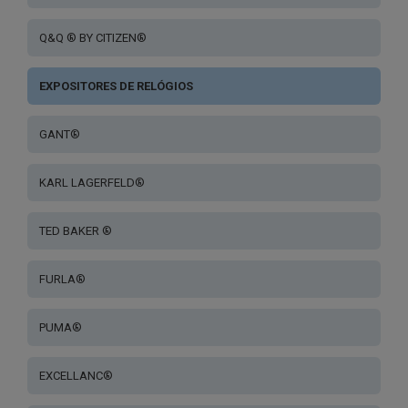
Q&Q ® BY CITIZEN®
EXPOSITORES DE RELÓGIOS
GANT®
KARL LAGERFELD®
TED BAKER ®
FURLA®
PUMA®
EXCELLANC®