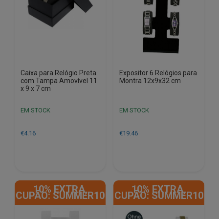
Caixa para Relógio Preta
Expositor 6 Relógios para
com Tampa Amovível 11
Montra 12x9x32 cm
x 9 x 7 cm
EM STOCK
EM STOCK
€
4.16
€
19.46
10% EXTRA,
10% EXTRA,
CUPÃO: SUMMER10
CUPÃO: SUMMER10