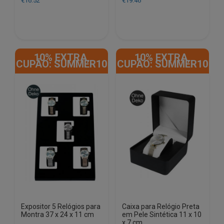
€
16.52
€
19.46
10% EXTRA,
10% EXTRA,
CUPÃO: SUMMER10
CUPÃO: SUMMER10
Expositor 5 Relógios para
Caixa para Relógio Preta
Montra 37 x 24 x 11 cm
em Pele Sintética 11 x 10
x 7 cm