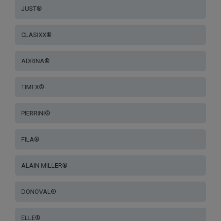
JUST®
CLASIXX®
ADRINA®
TIMEX®
PIERRINI®
FILA®
ALAIN MILLER®
DONOVAL®
ELLE®