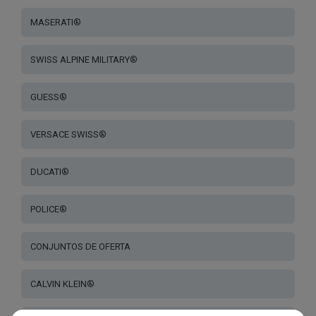
MASERATI®
SWISS ALPINE MILITARY®
GUESS®
VERSACE SWISS®
DUCATI®
POLICE®
CONJUNTOS DE OFERTA
CALVIN KLEIN®