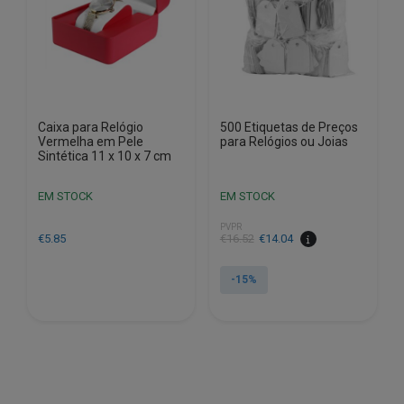
Caixa para Relógio
500 Etiquetas de Preços
Vermelha em Pele
para Relógios ou Joias
Sintética 11 x 10 x 7 cm
EM STOCK
EM STOCK
PVPR
O
O
€
5.85
€
16.52
€
14.04
preço
preço
original
atual
-15%
era:
é:
€16.52.
€14.04.