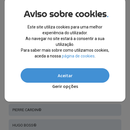
TOMMY HILFIGER®
Aviso sobre cookies
.
ARMANI EXCHANGE®
Este site utiliza cookies para uma melhor
experiência do utilizador.
PLEIN SPORT®
Ao navegar no site estará a consentir a sua
utilização.
PHILIPP PLEIN®
Para saber mais sobre como utilizamos cookies,
aceda a nossa
página de cookies
.
LUMINOX SWISS®
Aceitar
FESTINA®
Gerir opções
CARLO CANTINARO®
PIERRE CARDIN®
HUGO BOSS®