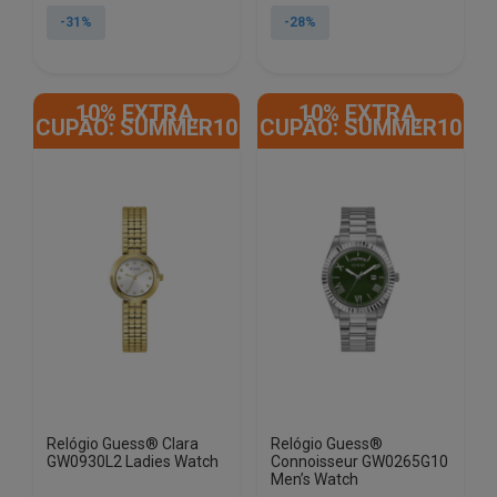
original
atual
original
atual
-31%
-28%
era:
é:
era:
é:
€189.00.
€131.00.
€239.00.
€173.00.
10% EXTRA,
10% EXTRA,
CUPÃO: SUMMER10
CUPÃO: SUMMER10
Relógio Guess® Clara
Relógio Guess®
GW0930L2 Ladies Watch
Connoisseur GW0265G10
Men’s Watch