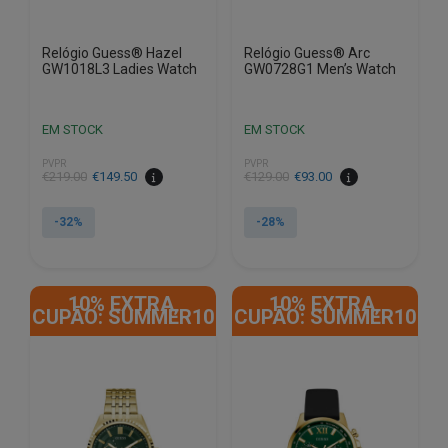
Relógio Guess® Hazel
Relógio Guess® Arc
GW1018L3 Ladies Watch
GW0728G1 Men’s Watch
EM STOCK
EM STOCK
PVPR
PVPR
O
O
O
O
€
219.00
€
149.50
€
129.00
€
93.00
preço
preço
preço
preço
original
atual
original
atual
-32%
-28%
era:
é:
era:
é:
€219.00.
€149.50.
€129.00.
€93.00.
10% EXTRA,
10% EXTRA,
CUPÃO: SUMMER10
CUPÃO: SUMMER10