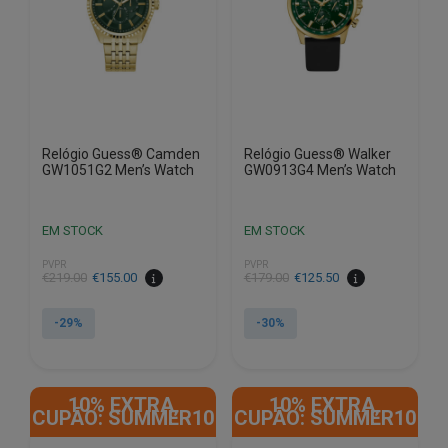
Relógio Guess® Camden
Relógio Guess® Walker
GW1051G2 Men’s Watch
GW0913G4 Men’s Watch
EM STOCK
EM STOCK
PVPR
PVPR
O
O
O
O
€
219.00
€
155.00
€
179.00
€
125.50
preço
preço
preço
preço
original
atual
original
atual
-29%
-30%
era:
é:
era:
é:
€219.00.
€155.00.
€179.00.
€125.50.
10% EXTRA,
10% EXTRA,
CUPÃO: SUMMER10
CUPÃO: SUMMER10