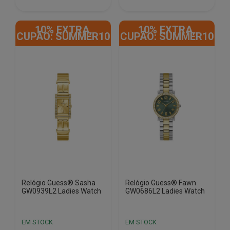
€199.00.
€143.00.
€219.00.
€154.50.
10% EXTRA,
10% EXTRA,
CUPÃO: SUMMER10
CUPÃO: SUMMER10
Relógio Guess® Sasha
Relógio Guess® Fawn
GW0939L2 Ladies Watch
GW0686L2 Ladies Watch
EM STOCK
EM STOCK