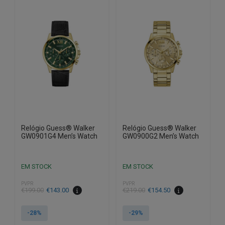
Relógio Guess® Walker
Relógio Guess® Walker
GW0901G4 Men’s Watch
GW0900G2 Men’s Watch
EM STOCK
EM STOCK
PVPR
PVPR
O
O
O
O
€
199.00
€
143.00
€
219.00
€
154.50
preço
preço
preço
preço
original
atual
original
atual
-28%
-29%
era:
é:
era:
é: