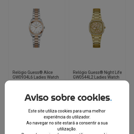
Relógio Guess® Alice
Relógio Guess® Night Life
GW0934L6 Ladies Watch
GW0544L2 Ladies Watch
Aviso sobre cookies
.
EM STOCK
EM STOCK
PVPR
PVPR
O
O
O
O
€
209.00
€
147.50
€
269.00
€
183.00
Este site utiliza cookies para uma melhor
preço
preço
preço
preço
experiência do utilizador.
original
atual
original
atual
Ao navegar no site estará a consentir a sua
-29%
-32%
era:
é:
era:
é:
utilização.