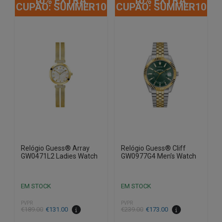
10% EXTRA,
10% EXTRA,
CUPÃO: SUMMER10
CUPÃO: SUMMER10
Relógio Guess® Array
Relógio Guess® Cliff
GW0471L2 Ladies Watch
GW0977G4 Men’s Watch
EM STOCK
EM STOCK
PVPR
PVPR
O
O
O
O
€
189.00
€
131.00
€
239.00
€
173.00
preço
preço
preço
preço