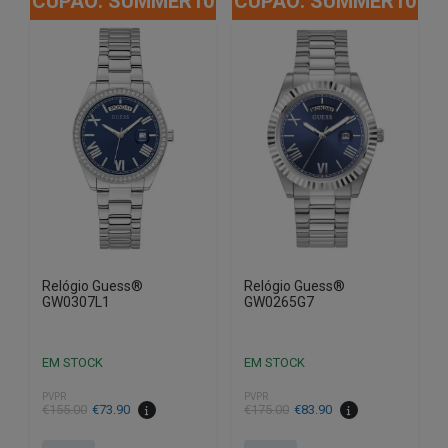
CUPÃO: SUMMER10
CUPÃO: SUMMER10
Relógio Guess®
Relógio Guess®
GW0307L1
GW0265G7
EM STOCK
EM STOCK
PVPR
PVPR
O
O
O
O
€
155.00
€
73.90
€
175.00
€
83.90
preço
preço
preço
preço