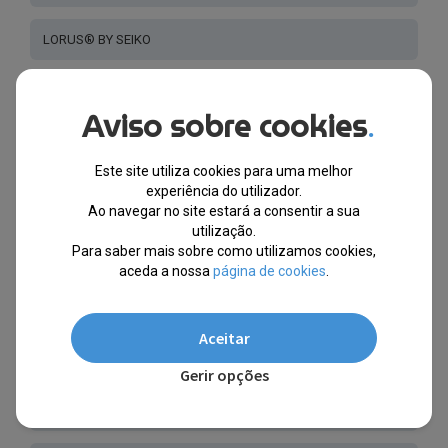
LORUS® BY SEIKO
RAPTOR®
Aviso sobre cookies
.
ROAMER SWISS®
Este site utiliza cookies para uma melhor
experiência do utilizador.
Q&Q ® BY CITIZEN®
Ao navegar no site estará a consentir a sua
utilização.
Para saber mais sobre como utilizamos cookies,
EXPOSITORES DE RELÓGIOS
aceda a nossa
página de cookies
.
GANT®
Aceitar
KARL LAGERFELD®
Gerir opções
TED BAKER ®