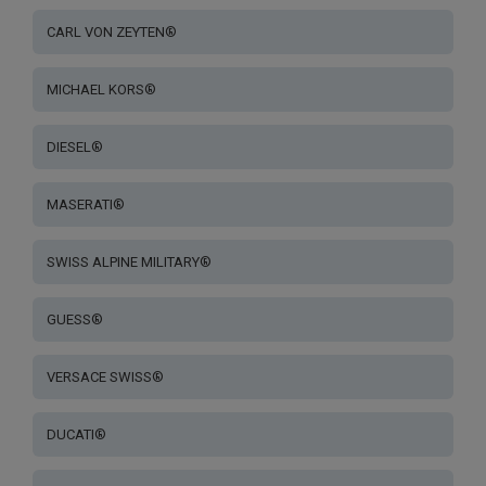
CARL VON ZEYTEN®
MICHAEL KORS®
DIESEL®
MASERATI®
SWISS ALPINE MILITARY®
GUESS®
VERSACE SWISS®
DUCATI®