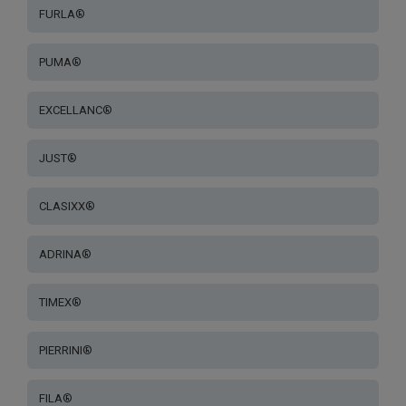
FURLA®
PUMA®
EXCELLANC®
JUST®
CLASIXX®
ADRINA®
TIMEX®
PIERRINI®
FILA®