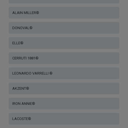
ALAIN MILLER®
DONOVAL®
ELLE®
CERRUTI 1881®
LEONARDO VARRELLI ®
AKZENT®
IRON ANNIE®
LACOSTE®