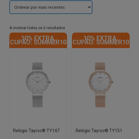
Sorted
A mostrar todos os 6 resultados
by
10% EXTRA,
10% EXTRA,
latest
CUPÃO: SUMMER10
CUPÃO: SUMMER10
Relógio Tayroc® TY147
Relógio Tayroc® TY151