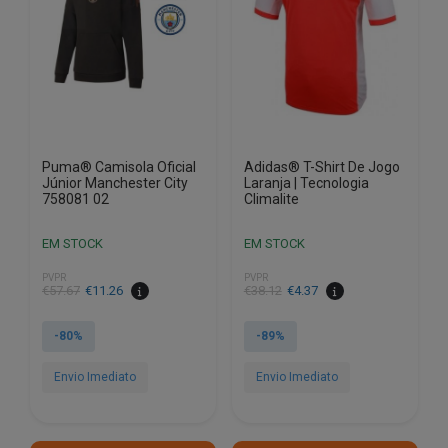
be
chosen
on
the
product
page
Puma® Camisola Oficial
Adidas® T-Shirt De Jogo
Júnior Manchester City
Laranja | Tecnologia
758081 02
Climalite
EM STOCK
EM STOCK
PVPR
PVPR
€
57.67
€
11.26
€
38.12
€
4.37
-80%
-89%
Envio Imediato
Envio Imediato
This
This
product
product