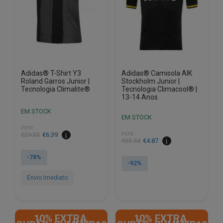
chosen
chosen
on
on
the
the
product
product
page
page
Adidas® T-Shirt Y3
Adidas® Camisola AIK
Roland Garros Junior |
Stockholm Junior |
Tecnologia Climalite®
Tecnologia Climacool® |
13-14 Anos
EM STOCK
EM STOCK
PVPR
€
29.33
€
6.39
PVPR
€
63.54
€
4.87
-78%
-92%
Envio Imediato
This
product
This
has
product
10% EXTRA,
10% EXTRA,
multiple
has