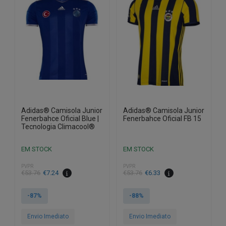
options
options
may
may
be
be
chosen
chosen
on
on
the
the
product
product
page
page
Adidas® Camisola Junior
Adidas® Camisola Junior
Fenerbahce Oficial Blue |
Fenerbahce Oficial FB 15
Tecnologia Climacool®
EM STOCK
EM STOCK
PVPR
PVPR
€
53.76
€
7.24
€
53.76
€
6.33
-87%
-88%
Envio Imediato
Envio Imediato