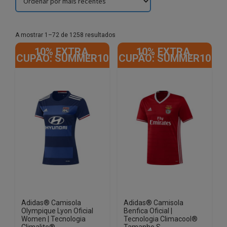
Sorted
A mostrar 1–72 de 1258 resultados
by
10% EXTRA,
10% EXTRA,
latest
CUPÃO: SUMMER10
CUPÃO: SUMMER10
Adidas® Camisola
Adidas® Camisola
Olympique Lyon Oficial
Benfica Oficial |
Women | Tecnologia
Tecnologia Climacool®