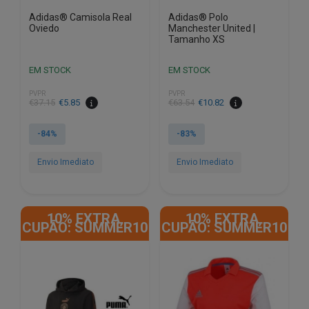
Adidas® Camisola Real
Adidas® Polo
Oviedo
Manchester United |
Tamanho XS
EM STOCK
EM STOCK
PVPR
PVPR
O
O
€
37.15
€
5.85
€
63.54
€
10.82
preço
preço
original
atual
-84%
-83%
era:
é:
€63.54.
€10.82.
Envio Imediato
Envio Imediato
This
product
10% EXTRA,
10% EXTRA,
has
CUPÃO: SUMMER10
CUPÃO: SUMMER10
multiple
variants.
The
options
may