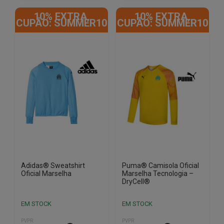
product
10% EXTRA,
10% EXTRA,
has
CUPÃO: SUMMER10
CUPÃO: SUMMER10
multiple
variants.
The
options
may
be
chosen
on
the
product
page
Adidas® Sweatshirt
Puma® Camisola Oficial
Oficial Marselha
Marselha Tecnologia –
DryCell®
EM STOCK
EM STOCK
PVPR
PVPR