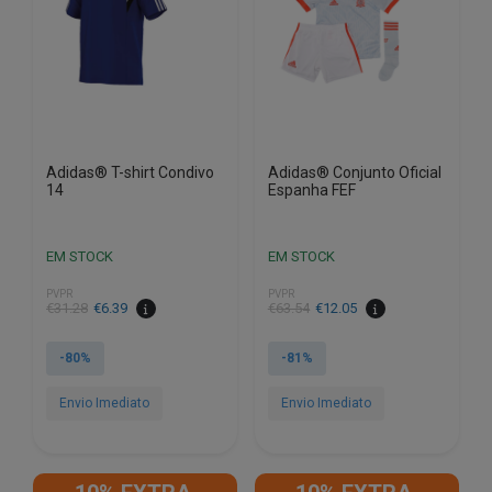
be
chosen
chosen
on
on
the
the
product
product
page
page
Adidas® T-shirt Condivo
Adidas® Conjunto Oficial
14
Espanha FEF
EM STOCK
EM STOCK
PVPR
PVPR
€
31.28
€
6.39
€
63.54
€
12.05
-80%
-81%
Envio Imediato
Envio Imediato
This
This
product
product