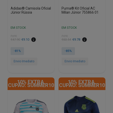
page
page
Adidas® Camisola Oficial
Puma® Kit Oficial AC
Júnior Rússia
Milan Júnior 755866 01
EM STOCK
EM STOCK
PVPR
PVPR
€
47.90
€
9.10
€
63.54
€
9.78
-81%
-85%
Envio Imediato
Envio Imediato
This
This
product
product
10% EXTRA,
10% EXTRA,
has
has
CUPÃO: SUMMER10
CUPÃO: SUMMER10
multiple
multiple
variants.
variants.
The
The
options
options