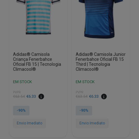
may
may
be
be
chosen
chosen
on
on
the
the
product
product
page
page
Adidas® Camisola
Adidas® Camisola Junior
Criança Fenerbahce
Fenerbahce Oficial FB 15
Oficial FB 15 | Tecnologia
Third | Tecnologia
Climacool®
Climacool®
EM STOCK
EM STOCK
PVPR
PVPR
€
63.54
€
6.33
€
63.54
€
6.33
-90%
-90%
Envio Imediato
Envio Imediato
This
This