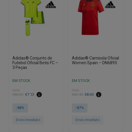
may
may
be
be
chosen
chosen
on
on
the
the
product
product
page
page
Adidas® Conjunto de
Adidas® Camisola Oficial
Futebol Oficial Betis FC –
Women Spain – DN6893
3 Peças
EM STOCK
EM STOCK
PVPR
PVPR
€
60.61
€
7.13
€
67.45
€
8.60
-88%
-87%
Envio Imediato
Envio Imediato
This
This