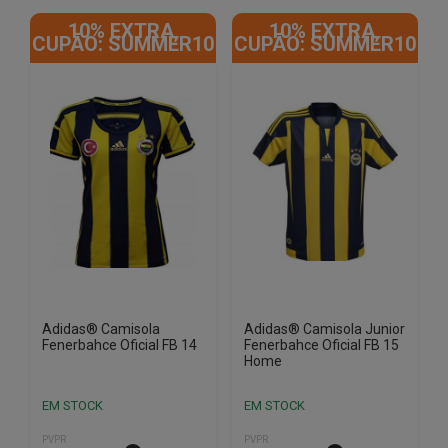
product
product
10% EXTRA,
10% EXTRA,
has
has
CUPÃO: SUMMER10
CUPÃO: SUMMER10
multiple
multiple
variants.
variants.
The
The
options
options
may
may
be
be
chosen
chosen
on
on
the
the
product
product
page
page
Adidas® Camisola
Adidas® Camisola Junior
Fenerbahce Oficial FB 14
Fenerbahce Oficial FB 15
Home
EM STOCK
EM STOCK
PVPR
PVPR