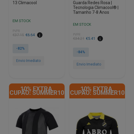
13 Climacool
Guarda Redes Rosa |
Tecnologia Climacool® |
Tamanho 7-8 Anos
EM STOCK
EM STOCK
PVPR
€
37.15
€
6.64
PVPR
€
34.21
€
5.41
-82%
-84%
Envio Imediato
Envio Imediato
This
This
product
product
has
10% EXTRA,
10% EXTRA,
has
CUPÃO: SUMMER10
CUPÃO: SUMMER10
multiple
multiple
variants.
variants.
The
The
options
options
may
may
be
be