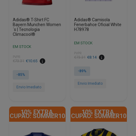
product
product
page
page
Adidas® T-Shirt FC
Adidas® Camisola
Bayern Munchen Women
Fenerbahce Oficial White
´s | Tecnologia
H78978
Climacool®
EM STOCK
EM STOCK
PVPR
€
73.31
€
8.14
PVPR
€
73.31
€
10.65
-89%
-85%
Envio Imediato
Envio Imediato
This
This
product
product
has
10% EXTRA,
10% EXTRA,
has
CUPÃO: SUMMER10
CUPÃO: SUMMER10
multiple
multiple
variants.
variants.
The
The