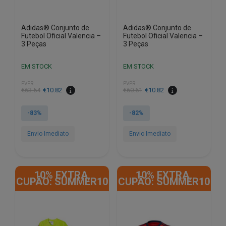
product
product
page
page
Adidas® Conjunto de
Adidas® Conjunto de
Futebol Oficial Valencia –
Futebol Oficial Valencia –
3 Peças
3 Peças
EM STOCK
EM STOCK
PVPR
PVPR
€
63.54
€
10.82
€
60.61
€
10.82
-83%
-82%
Envio Imediato
Envio Imediato
This
This
product
product
10% EXTRA,
10% EXTRA,
has
has
CUPÃO: SUMMER10
CUPÃO: SUMMER10
multiple
multiple
variants.
variants.
The
The
options
options